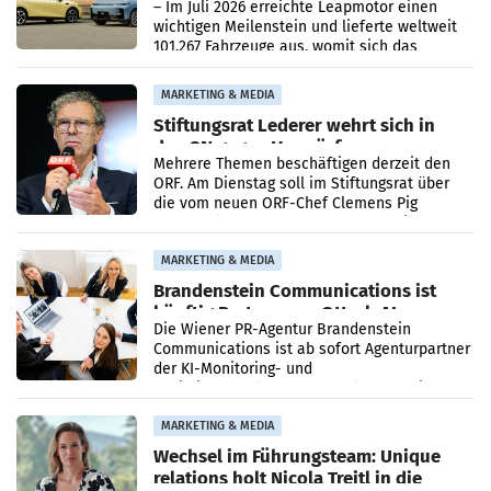
überschreitet die 100.000er-Marke
– Im Juli 2026 erreichte Leapmotor einen
wichtigen Meilenstein und lieferte weltweit
101.267 Fahrzeuge aus, womit sich das
Ergebnis gegenüber Juli 2025 mehr als
verdoppelte (+102
MARKETING & MEDIA
Stiftungsrat Lederer wehrt sich in
den SN gegen Vorwürfe
Mehrere Themen beschäftigen derzeit den
ORF. Am Dienstag soll im Stiftungsrat über
die vom neuen ORF-Chef Clemens Pig
vorgeschlagenen Besetzungen für die
Direktionen abgestimmt werden.
MARKETING & MEDIA
Brandenstein Communications ist
künftig Partner von OtterlyAI
Die Wiener PR-Agentur Brandenstein
Communications ist ab sofort Agenturpartner
der KI-Monitoring- und
Optimierungsplattform OtterlyAI. Damit baut
die Agentur ihr Leistungsportfolio
MARKETING & MEDIA
Wechsel im Führungsteam: Unique
relations holt Nicola Treitl in die