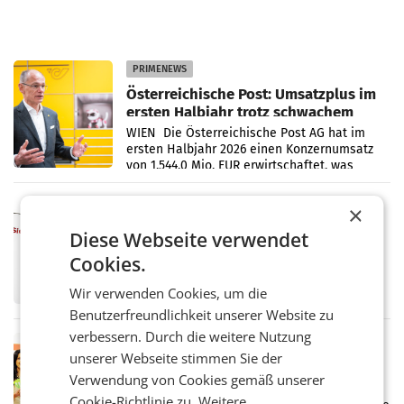
PRIMENEWS
Österreichische Post: Umsatzplus im
ersten Halbjahr trotz schwachem
Briefgeschäft
WIEN Die Österreichische Post AG hat im
ersten Halbjahr 2026 einen Konzernumsatz
von 1.544,0 Mio. EUR erwirtschaftet, was
einem Plus von 3,8 Prozent gegenüber dem
Vergleichszeitraum
MARKETING & MEDIA
×
ProSiebenSat.1 spart und macht
Diese Webseite verwendet
überraschend viel Gewinn
Cookies.
UNTERFÖHRING/MAILAND/AMSTERDAM. Der
Fernsehkonzern ProSiebenSat.1 hat im
Wir verwenden Cookies, um die
Frühjahr dank Kostensenkungen operativ
wieder Gewinn gemacht und die
Benutzerfreundlichkeit unserer Website zu
Markterwartung deutlich übertroffen.
verbessern. Durch die weitere Nutzung
RETAIL
unserer Webseite stimmen Sie der
Eine Bühne für Zirkularität: ARA und
Verwendung von Cookies gemäß unserer
Müller informieren am POS über
Cookie-Richtlinie zu.
Weitere
Kreislauffähigkeit