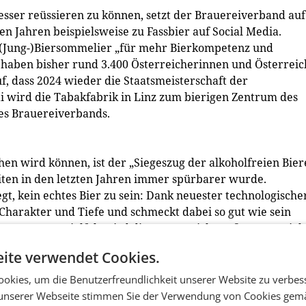
esser reüssieren zu können, setzt der Brauereiverband auf
en Jahren beispielsweise zu Fassbier auf Social Media.
 (Jung-)Biersommelier „für mehr Bierkompetenz und
 haben bisher rund 3.400 Österreicherinnen und Österreic
uf, dass 2024 wieder die Staatsmeisterschaft der
 wird die Tabakfabrik in Linz zum bierigen Zentrum des
des Brauereiverbands.
hen wird können, ist der „Siegeszug der alkoholfreien Bier
en in den letzten Jahren immer spürbarer wurde.
egt, kein echtes Bier zu sein: Dank neuester technologische
Charakter und Tiefe und schmeckt dabei so gut wie sein
euen Sortenvielfalt wird diesem Bereich großes Potenzial 
 als auch außerhalb – attestiert. In Österreich wurden im
ite verwendet Cookies.
 Millionen Liter AF-Bier eingebraut.“ Europaweit ist AF-Bi
eiem Bier an der Bierproduktion in Europa wird auf ungef
okies, um die Benutzerfreundlichkeit unserer Website zu verbes
ag im Vorjahr bei drei Prozent. „Klassisch bieraffine Länder
unserer Webseite stimmen Sie der Verwendung von Cookies gem