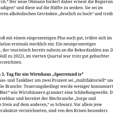
rch.“ Der neue Obmann fordert daher erneut die Regierun
radigen“ und diese auf die Hälfte zu senken. Sie sei im
ren alkoholischen Getränken „deutlich zu hoch“ und treib
toß mit einem einprozentigen Plus noch gut, trübte sich im
ation erstmals merklich ein: Ein neunprozentiges
 der touristisch bereits nahezu an die Rekordzahlen aus 
Null zu 2022), im vierten Quartal war trotz gut gebuchter
erzeichnen.
2. Tag für ein Wirtshaus „Sperrstund is`“
ss- und Tankbier um zwei Prozent sei „multifaktoriell“ un
die Branche: Teuerungsbedingt werde weniger konsumier
 Bier“ wie Wirtshäusern grassiert eine Schließungswelle. 
rsehbar und bereitet der Bierbranche „Sorge und
n Stein auf dem anderen,“ so Schwarz. Vor allem jene
erabsätze verzeichneten, sind von den Krisen besonders