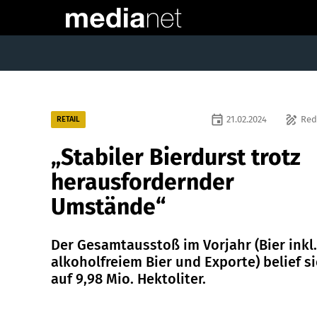
event
draw
21.02.2024
Red
RETAIL
„Stabiler Bierdurst trotz
herausfordernder
Umstände“
Der Gesamtausstoß im Vorjahr (Bier inkl.
alkoholfreiem Bier und Exporte) belief s
auf 9,98 Mio. Hektoliter.