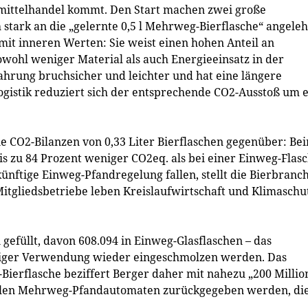
mittelhandel kommt. Den Start machen zwei große
h stark an die „gelernte 0,5 l Mehrweg-Bierflasche“ angele
mit inneren Werten: Sie weist einen hohen Anteil an
wohl weniger Material als auch Energieeinsatz in der
ahrung bruchsicher und leichter und hat eine längere
gistik reduziert sich der entsprechende CO2-Ausstoß um e
 die CO2-Bilanzen von 0,33 Liter Bierflaschen gegenüber: Be
is zu 84 Prozent weniger CO2eq. als bei einer Einweg-Flasc
ünftige Einweg-Pfandregelung fallen, stellt die Bierbranc
gliedsbetriebe leben Kreislaufwirtschaft und Klimaschut
 gefüllt, davon 608.094 in Einweg-Glasflaschen – das
maliger Verwendung wieder eingeschmolzen werden. Das
-Bierflasche beziffert Berger daher mit nahezu „200 Milli
 allen Mehrweg-Pfandautomaten zurückgegeben werden, di