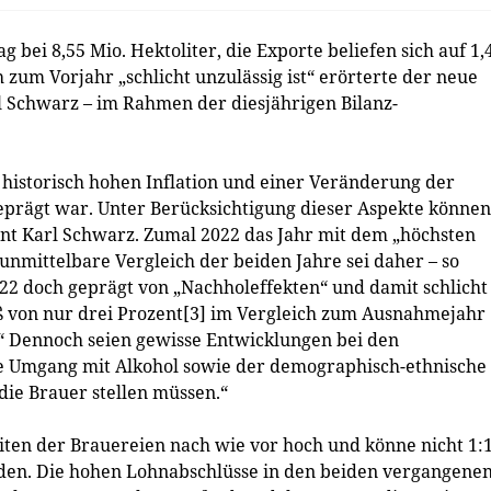
g bei 8,55 Mio. Hektoliter, die Exporte beliefen sich auf 1,
 zum Vorjahr „schlicht unzulässig ist“ erörterte der neue
 Schwarz – im Rahmen der diesjährigen Bilanz-
r historisch hohen Inflation und einer Veränderung der
rägt war. Unter Berücksichtigung dieser Aspekte können
ont Karl Schwarz. Zumal 2022 das Jahr mit dem „höchsten
unmittelbare Vergleich der beiden Jahre sei daher – so
22 doch geprägt von „Nachholeffekten“ und damit schlicht
oß von nur drei Prozent[3] im Vergleich zum Ausnahmejahr
s.“ Dennoch seien gewisse Entwicklungen bei den
 Umgang mit Alkohol sowie der demographisch-ethnische
 die Brauer stellen müssen.“
iten der Brauereien nach wie vor hoch und könne nicht 1:
en. Die hohen Lohnabschlüsse in den beiden vergangene