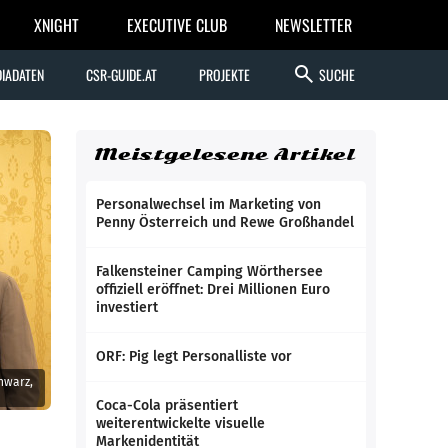
XNIGHT
EXECUTIVE CLUB
NEWSLETTER
search
IADATEN
CSR-GUIDE.AT
PROJEKTE
SUCHE
Meistgelesene Artikel
Personalwechsel im Marketing von
Penny Österreich und Rewe Großhandel
Falkensteiner Camping Wörthersee
offiziell eröffnet: Drei Millionen Euro
investiert
ORF: Pig legt Personalliste vor
hwarz,
Coca-Cola präsentiert
weiterentwickelte visuelle
Markenidentität