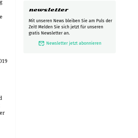
g
newsletter
e
Mit unseren News bleiben Sie am Puls der
Zeit! Melden Sie sich jetzt für unseren
gratis Newsletter an.
mark_email_read
Newsletter jetzt abonnieren
2019
d
t
Der