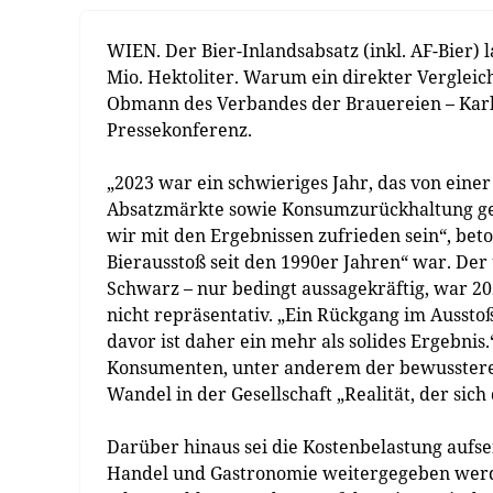
WIEN. Der Bier-Inlandsabsatz (inkl. AF-Bier) la
Mio. Hektoliter. Warum ein direkter Vergleich
Obmann des Verbandes der Brauereien – Karl
Pressekonferenz.
„2023 war ein schwieriges Jahr, das von eine
Absatzmärkte sowie Konsumzurückhaltung gep
wir mit den Ergebnissen zufrieden sein“, bet
Bierausstoß seit den 1990er Jahren“ war. Der 
Schwarz – nur bedingt aussagekräftig, war 20
nicht repräsentativ. „Ein Rückgang im Ausst
davor ist daher ein mehr als solides Ergebni
Konsumenten, unter anderem der bewusstere
Wandel in der Gesellschaft „Realität, der sich
Darüber hinaus sei die Kostenbelastung aufse
Handel und Gastronomie weitergegeben werd