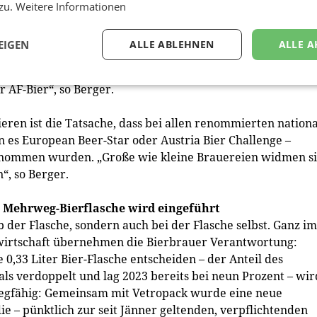
wie es gehen kann: Bei unseren deutschen Nachbarn liegt 
 zu.
Weitere Informationen
Tschechien bei 6,3%. Der Ausstoß-Rückgang kann durch
n, und die Konsumentinnen und Konsumenten bleiben in d
EIGEN
ALLE ABLEHNEN
ALLE A
n wir uns den europäischen Durchschnitt zum Vorbild
ltnisse umlegen, dann sprechen wir von einem Potenzial 
r AF-Bier“, so Berger.
eren ist die Tatsache, dass bei allen renommierten nation
 es European Beer-Star oder Austria Bier Challenge –
enommen wurden. „Große wie kleine Brauereien widmen s
, so Berger.
 l Mehrweg-Bierflasche wird eingeführt
 der Flasche, sondern auch bei der Flasche selbst. Ganz im
fwirtschaft übernehmen die Bierbrauer Verantwortung:
0,33 Liter Bier-Flasche entscheiden – der Anteil des
als verdoppelt und lag 2023 bereits bei neun Prozent – wir
wegfähig: Gemeinsam mit Vetropack wurde eine neue
e – pünktlich zur seit Jänner geltenden, verpflichtenden