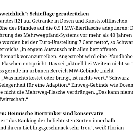
sweichlich“: Schieflage geraderücken
andes[12] auf Getränke in Dosen und Kunststoffflaschen
he des Pfandes auf die 0,5 l MW-Bierflasche adaptieren: 
nführung des Mehrwegpfand-Systems vor mehr als 40 Jahren
e wurden bei der Euro-Umstellung 7 Cent netto“, so Schwar
erreichs „in engem Austausch mit allen betroffenen
hematik voranzutreiben. Angestrebt wird eine Pfandhöhe
aschen entspricht. Das sei „aktuell bei Weitem nicht so.“
ass gerade im urbanen Bereich MW-Gebinde „nicht
„Was nichts kostet oder bringt, ist nichts wert.“ Schwarz
 Gelegenheit für eine Adaption.“ Einweg-Gebinde wie Dose
be nicht die Mehrweg-Flasche verdrängen. „Das kann nie
wirtschaft.“
en: Heimische Biertrinker sind konservativ
ier“ das Ranking der beliebtesten Sorten innerhalb
sind ihrem Lieblingsgeschmack sehr treu“, weiß Florian