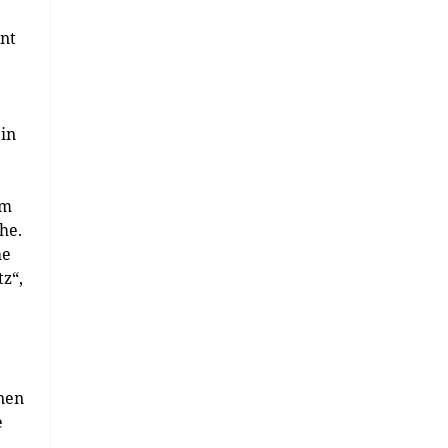
hnt
in
im
he.
he
z“,
onen
e