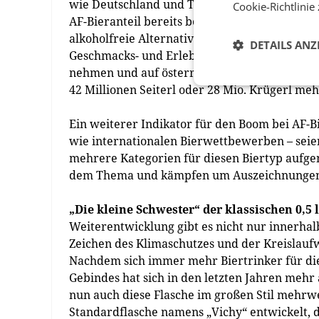
wie Deutschland und Tschechien zeigen vor, 
Cookie-Richtlinie
AF-Bieranteil bereits bei 7,6[8] Prozent, in 
alkoholfreie Alternativen abgefangen werde
DETAILS ANZ
Geschmacks- und Erlebniswelt von Bier. Wen
nehmen und auf österreichische Größenverhä
42 Millionen Seiterl oder 28 Mio. Krügerl meh
Ein weiterer Indikator für den Boom bei AF-Bi
wie internationalen Bierwettbewerben – seien
mehrere Kategorien für diesen Biertyp aufg
dem Thema und kämpfen um Auszeichnungen“
„Die kleine Schwester“ der klassischen 0,5
Weiterentwicklung gibt es nicht nur innerhalb
Zeichen des Klimaschutzes und der Kreislau
Nachdem sich immer mehr Biertrinker für die 
Gebindes hat sich in den letzten Jahren mehr 
nun auch diese Flasche im großen Stil mehr
Standardflasche namens „Vichy“ entwickelt, di