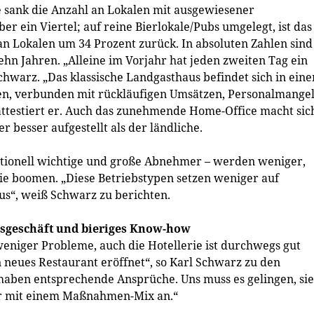
 sank die Anzahl an Lokalen mit ausgewiesener
 ein Viertel; auf reine Bierlokale/Pubs umgelegt, ist das
 an Lokalen um 34 Prozent zurück. In absoluten Zahlen sind
zehn Jahren. „Alleine im Vorjahr hat jeden zweiten Tag ein
chwarz. „Das klassische Landgasthaus befindet sich in ein
ten, verbunden mit rückläufigen Umsätzen, Personalmangel
ttestiert er. Auch das zunehmende Home-Office macht sic
 besser aufgestellt als der ländliche.
itionell wichtige und große Abnehmer – werden weniger,
 boomen. „Diese Betriebstypen setzen weniger auf
us“, weiß Schwarz zu berichten.
gsgeschäft und bieriges Know-how
eniger Probleme, auch die Hotellerie ist durchwegs gut
n neues Restaurant eröffnet“, so Karl Schwarz zu den
haben entsprechende Ansprüche. Uns muss es gelingen, sie
wir mit einem Maßnahmen-Mix an.“