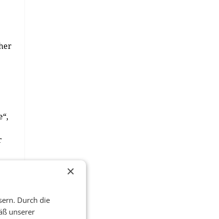
her
e“,
r
–
×
er
ähr
sern. Durch die
äß unserer