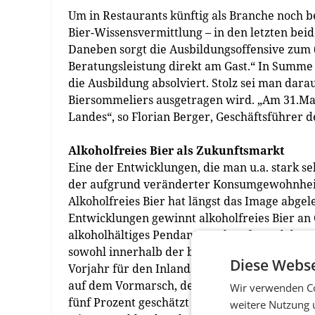
Um in Restaurants künftig als Branche noch b
Bier-Wissensvermittlung – in den letzten beid
Daneben sorgt die Ausbildungsoffensive zum
Beratungsleistung direkt am Gast.“ In Summe
die Ausbildung absolviert. Stolz sei man dara
Biersommeliers ausgetragen wird. „Am 31.Mai
Landes“, so Florian Berger, Geschäftsführer 
Alkoholfreies Bier als Zukunftsmarkt
Eine der Entwicklungen, die man u.a. stark se
der aufgrund veränderter Konsumgewohnheit
Alkoholfreies Bier hat längst das Image abgel
Entwicklungen gewinnt alkoholfreies Bier an 
alkoholhältiges Pendant. Auch aufgrund der n
sowohl innerhalb der bieraffinen Bevölkerung
Diese Webse
Vorjahr für den Inlands-Verbrauch „nahezu 29
auf dem Vormarsch, der Anteil von alkoholfr
Wir verwenden Co
fünf Prozent geschätzt - jener in Österreich l
weitere Nutzung 