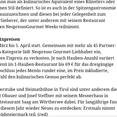
ann man als kulinarisches Äquivalent eines Künstlers oder
en Stil definiert. So ist es auch in der Spitzengastronomie
 auszuzeichnen und diesen bei jeder Gelegenheit zum
 Sieberer, der unter anderem mit seinem Restaurant
den NespressoGourmet Weeks teilnimmt.
ixpreisen
rz bis 5. April statt. Gemeinsam mit mehr als 45 Partner-
n-Kategorie lädt Nespresso Gourmet-Liebhaber ein,
en Fixpreis zu verkosten. Je nach Hauben-Anzahl variiert
enü im 1-Hauben-Restaurant bis 69 € für das dreigängige
luss jedes Menüs rundet eine, im Preis inkludierte,
ahl den kulinarischen Genuss perfekt ab.
erstube und Heimatbühne in Tirol sind unter anderem die
 Obauer und Josef Steffner mit seinem Mesnerhaus in
estaurant Saag am Wörthersee dabei. Für langjährige Fan
n diesem Jahr wieder Neues zu entdecken: Erstmals nimmt
üdsteiermark teil. (red)