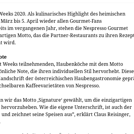
eeks 2020. Als kulinarisches Highlight des heimischen
März bis 5. April wieder allen Gourmet-Fans
ts im vergangenen Jahr, stehen die Nespresso Gourmet
rtigen Motto, das die Partner-Restaurants zu ihren Rezep
t wird.
ote
met Weeks teilnehmenden, Haubenköche mit dem Motto
liche Note, die ihren individuellen Stil hervorhebt. Diese
Handschrift der österreichischen Haubengastronomie gepr
selbaren Kaffeevarietäten von Nespresso.
 wir das Motto ‚Signature‘ gewählt, um die einzigartigen
hervorzuheben. Wie die eigene Unterschrift, ist auch der
nd zeichnet seine Speisen aus”, erklärt Claus Reisinger,
.