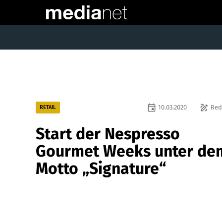
event
draw
10.03.2020
Red
RETAIL
Start der Nespresso
Gourmet Weeks unter de
Motto „Signature“