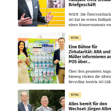
Briefgeschäft
WIEN Die Österreichisch
AG hat im ersten Halbja
einen Konzernumsatz vo
1.544,0 Mio. EUR
erwirtschaftet, was eine
RETAIL
von 3,8 Prozent gegenüb
dem Vergleichszeitraum
Eine Bühne für
Zirkularität: ARA und
Müller informieren a
POS über
Kreislauffähigkeit
Über den gesamten Augu
hinweg rücken die Altsto
Recycling Austria AG (AR
und der Handelskonzern
Müller die Initiative „Krei
RETAIL
Helden“ in allen
österreichischen Müller-F
Alles bereit für den
Wechsel: Jürgen Albr