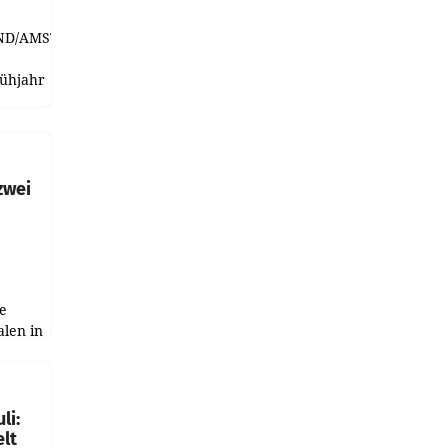
ND/AMSTERDAM.
rühjahr
h
zwei
e
alen in
ich.
gen in
li:
lt