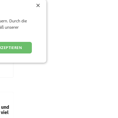
×
sern. Durch die
äß unserer
KZEPTIEREN
t und
viel