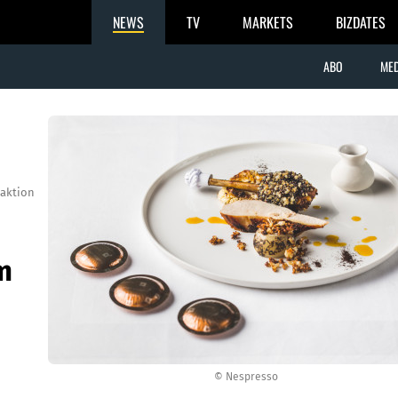
NEWS
TV
MARKETS
BIZDATES
ABO
MED
aktion
m
© Nespresso