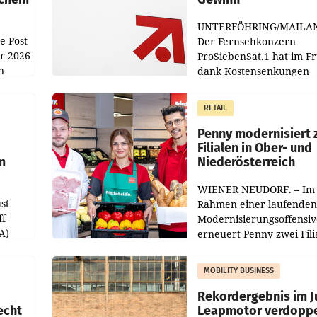
UNTERFÖHRING/MAILA
e Post
Der Fernsehkonzern
hr 2026
ProSiebenSat.1 hat im F
n
dank Kostensenkungen
operativ wieder Gewinn
m Plus
gemacht und die
RETAIL
er
Markterwartung deutlic
übertroffen.
Penny modernisiert 
Filialen in Ober- und
m
Niederösterreich
WIENER NEUDORF. – Im
st
Rahmen einer laufenden
ff
Modernisierungsoffensiv
A)
erneuert Penny zwei Fili
Nieder- und Oberösterre
slauf-
Die beiden Standorte lie
MOBILITY BUSINESS
Haag sowie im rund
ilialen
Rekordergebnis im Ju
echt
Leapmotor verdoppe