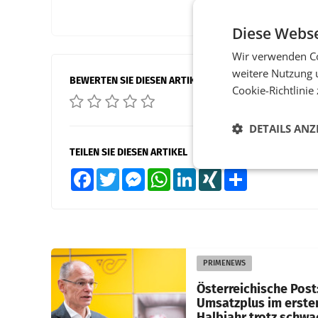
Diese Webse
Wir verwenden Co
weitere Nutzung 
BEWERTEN SIE DIESEN ARTIKEL
Cookie-Richtlinie
DETAILS ANZ
TEILEN SIE DIESEN ARTIKEL
Facebook
Twitter
Messenger
WhatsApp
LinkedIn
XING
Teilen
PRIMENEWS
Österreichische Post
Umsatzplus im erste
Halbjahr trotz schw