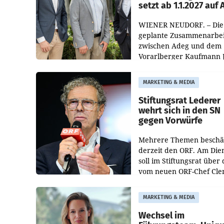
setzt ab 1.1.2027 auf
WIENER NEUDORF. – Die
geplante Zusammenarbei
zwischen Adeg und dem
Vorarlberger Kaufmann 
Albrecht ist kartellrechtl
freigegeben: Die
MARKETING & MEDIA
Bundeswettbewerbsbeh
und der Bundeskartellan
Stiftungsrat Lederer
wehrt sich in den SN
gegen Vorwürfe
Mehrere Themen beschä
derzeit den ORF. Am Die
soll im Stiftungsrat über 
vom neuen ORF-Chef Cl
Pig vorgeschlagenen
Besetzungen für die
MARKETING & MEDIA
Direktionen abgestimmt
werden.
Wechsel im