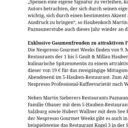
„Speisen eine eigene Signatur zu verleihen, k
Autors betrachten, der sich durch seinen eigen
wichtig, sich durch einen bestimmten Akzent
Ausdruck zu bringen“, so Haubenkoch Martin
Paznaunerstube auch dieses Jahr wieder an 
Exklusive Gaumenfreuden zu attraktiven F
Die Nespresso Gourmet Weeks finden von 9. Mä
Restaurants der 1 bis 5 Gault & Millau Haube
kulinarische Spitzenmenüs zu einem attraktiv
dieser von 19 € für das zweigängige Mittagsm
Abendmenü im 5-Hauben-Restaurant. Zum Absch
Nespresso Professional-Kaffeevarietät nach W
Neben Martin Sieberers Restaurants Paznaun
Familie Obauer mit dem 5-Hauben-Restaurant
Salzburg sowie Hubert Wallner mit dem See R
der Nespresso Gourmet Weeks gibt es auch i
beispielsweise das Restaurant Kogel 3 in der S