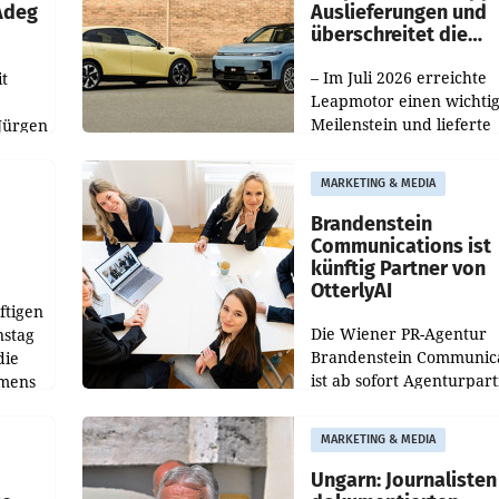
 Adeg
Auslieferungen und
überschreitet die
100.000er-Marke
– Im Juli 2026 erreichte
t
Leapmotor einen wichti
Meilenstein und lieferte
Jürgen
weltweit 101.267 Fahrze
ich
aus, womit sich das Erge
MARKETING & MEDIA
gegenüber Juli 2025 meh
örde
verdoppelte (+102
walt
Brandenstein
Communications ist
künftig Partner von
OtterlyAI
ftigen
Die Wiener PR-Agentur
nstag
Brandenstein Communica
die
ist ab sofort Agenturpar
emens
der KI-Monitoring- und
Optimierungsplattform
MARKETING & MEDIA
OtterlyAI. Damit baut di
Agentur ihr Leistungspor
Ungarn: Journalisten