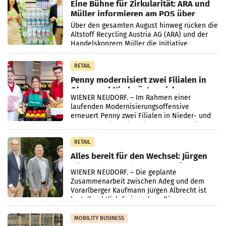
Eine Bühne für Zirkularität: ARA und
Müller informieren am POS über
Kreislauffähigkeit
Über den gesamten August hinweg rücken die
Altstoff Recycling Austria AG (ARA) und der
Handelskonzern Müller die Initiative
„Kreislauf-Helden“ in allen österreichischen
Müller-Filialen
RETAIL
Penny modernisiert zwei Filialen in
Ober- und Niederösterreich
WIENER NEUDORF. – Im Rahmen einer
laufenden Modernisierungsoffensive
erneuert Penny zwei Filialen in Nieder- und
Oberösterreich. Die beiden Standorte liegen
in Haag sowie im rund
RETAIL
Alles bereit für den Wechsel: Jürgen
Albrecht setzt ab 1.1.2027 auf Adeg
WIENER NEUDORF. – Die geplante
Zusammenarbeit zwischen Adeg und dem
Vorarlberger Kaufmann Jürgen Albrecht ist
kartellrechtlich freigegeben: Die
Bundeswettbewerbsbehörde und der
Bundeskartellanwalt
MOBILITY BUSINESS