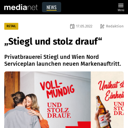
menu
NEWS
Menü
event
draw
17.05.2022
Redaktion
RETAIL
„Stiegl und stolz drauf“
Privatbrauerei Stiegl und Wien Nord
Serviceplan launchen neuen Markenauftritt.