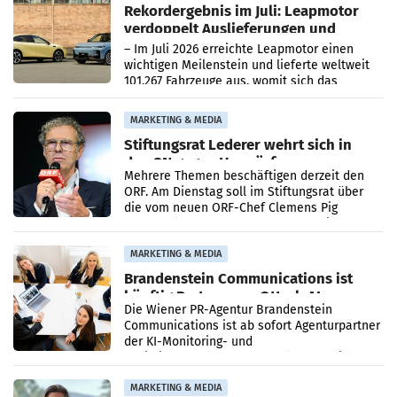
Rekordergebnis im Juli: Leapmotor
verdoppelt Auslieferungen und
überschreitet die 100.000er-Marke
– Im Juli 2026 erreichte Leapmotor einen
wichtigen Meilenstein und lieferte weltweit
101.267 Fahrzeuge aus, womit sich das
Ergebnis gegenüber Juli 2025 mehr als
verdoppelte (+102
MARKETING & MEDIA
Stiftungsrat Lederer wehrt sich in
den SN gegen Vorwürfe
Mehrere Themen beschäftigen derzeit den
ORF. Am Dienstag soll im Stiftungsrat über
die vom neuen ORF-Chef Clemens Pig
vorgeschlagenen Besetzungen für die
Direktionen abgestimmt werden.
MARKETING & MEDIA
Brandenstein Communications ist
künftig Partner von OtterlyAI
Die Wiener PR-Agentur Brandenstein
Communications ist ab sofort Agenturpartner
der KI-Monitoring- und
Optimierungsplattform OtterlyAI. Damit baut
die Agentur ihr Leistungsportfolio
MARKETING & MEDIA