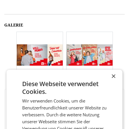
GALERIE
×
Diese Webseite verwendet
Cookies.
BEWERTEN SIE DIESEN ARTIKEL
Wir verwenden Cookies, um die
Benutzerfreundlichkeit unserer Website zu
verbessern. Durch die weitere Nutzung
unserer Webseite stimmen Sie der
Verwendung von Cookies gemäß unserer
Facebook
Twitter
Messenger
WhatsApp
LinkedIn
XING
Teilen