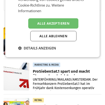
Cookie-Richtlinie zu.
Weitere
Informationen
ALLE AKZEPTIEREN
PRIMENEWS
Österreichische Post: Umsatzplus im
ALLE ABLEHNEN
ersten Halbjahr trotz schwachem
Briefgeschäft
WIEN Die Österreichische Post AG hat im
DETAILS ANZEIGEN
ersten Halbjahr 2026 einen Konzernumsatz
von 1.544,0 Mio. EUR erwirtschaftet, was
einem Plus von 3,8 Prozent gegenüber dem
Vergleichszeitraum
MARKETING & MEDIA
ProSiebenSat.1 spart und macht
überraschend viel Gewinn
UNTERFÖHRING/MAILAND/AMSTERDAM. Der
Fernsehkonzern ProSiebenSat.1 hat im
Frühjahr dank Kostensenkungen operativ
wieder Gewinn gemacht und die
Markterwartung deutlich übertroffen.
RETAIL