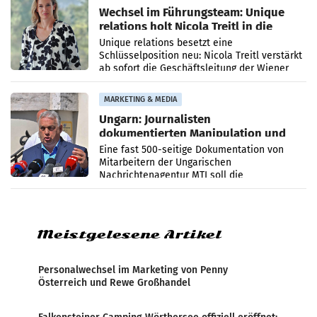
Wechsel im Führungsteam: Unique
relations holt Nicola Treitl in die
Geschäftsleitung
Unique relations besetzt eine
Schlüsselposition neu: Nicola Treitl verstärkt
ab sofort die Geschäftsleitung der Wiener
PR-Agentur an der Seite von Josef Kalina und
Anna Kalina-Mahr.
MARKETING & MEDIA
Ungarn: Journalisten
dokumentierten Manipulation und
Zensur
Eine fast 500-seitige Dokumentation von
Mitarbeitern der Ungarischen
Nachrichtenagentur MTI soll die
systematische Nachrichten-Manipulation und
Zensur bei der Agentur während der Zeit
Meistgelesene Artikel
Personalwechsel im Marketing von Penny
Österreich und Rewe Großhandel