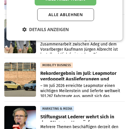
laufenden Modernisierungsoffensive
erneuert Penny zwei Filialen in Nieder- und
Oberösterreich. Die beiden Standorte liegen
ALLE ABLEHNEN
in Haag sowie im rund
RETAIL
DETAILS ANZEIGEN
Alles bereit für den Wechsel: Jürgen
Albrecht setzt ab 1.1.2027 auf Adeg
WIENER NEUDORF. – Die geplante
Zusammenarbeit zwischen Adeg und dem
Vorarlberger Kaufmann Jürgen Albrecht ist
kartellrechtlich freigegeben: Die
Bundeswettbewerbsbehörde und der
Bundeskartellanwalt
MOBILITY BUSINESS
Rekordergebnis im Juli: Leapmotor
verdoppelt Auslieferungen und
überschreitet die 100.000er-Marke
– Im Juli 2026 erreichte Leapmotor einen
wichtigen Meilenstein und lieferte weltweit
101.267 Fahrzeuge aus, womit sich das
Ergebnis gegenüber Juli 2025 mehr als
verdoppelte (+102
MARKETING & MEDIA
Stiftungsrat Lederer wehrt sich in
den SN gegen Vorwürfe
Mehrere Themen beschäftigen derzeit den