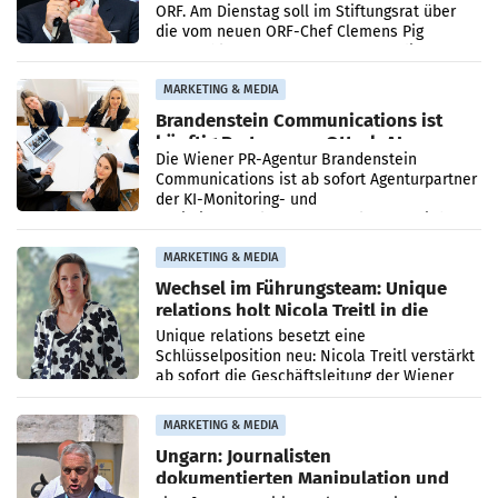
ORF. Am Dienstag soll im Stiftungsrat über
die vom neuen ORF-Chef Clemens Pig
vorgeschlagenen Besetzungen für die
Direktionen abgestimmt werden.
MARKETING & MEDIA
Brandenstein Communications ist
künftig Partner von OtterlyAI
Die Wiener PR-Agentur Brandenstein
Communications ist ab sofort Agenturpartner
der KI-Monitoring- und
Optimierungsplattform OtterlyAI. Damit baut
die Agentur ihr Leistungsportfolio
MARKETING & MEDIA
Wechsel im Führungsteam: Unique
relations holt Nicola Treitl in die
Geschäftsleitung
Unique relations besetzt eine
Schlüsselposition neu: Nicola Treitl verstärkt
ab sofort die Geschäftsleitung der Wiener
PR-Agentur an der Seite von Josef Kalina und
Anna Kalina-Mahr.
MARKETING & MEDIA
Ungarn: Journalisten
dokumentierten Manipulation und