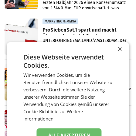
ersten Halbjahr 2026 einen Konzernumsatz
von 1.544,0 Mio. EUR erwirtschaftet, was
einem Plus von 3,8 Prozent gegenüber dem
Vergleichszeitraum
MARKETING & MEDIA
ProSiebenSat.1 spart und macht
überraschend viel Gewinn
UNTERFÖHRING/MAILAND/AMSTERDAM. Der
Fernsehkonzern ProSiebenSat.1 hat im
×
Frühjahr dank Kostensenkungen operativ
Diese Webseite verwendet
wieder Gewinn gemacht und die
Markterwartung deutlich übertroffen.
Cookies.
RETAIL
Wir verwenden Cookies, um die
Eine Bühne für Zirkularität: ARA und
Müller informieren am POS über
Benutzerfreundlichkeit unserer Website zu
Kreislauffähigkeit
Über den gesamten August hinweg rücken die
verbessern. Durch die weitere Nutzung
Altstoff Recycling Austria AG (ARA) und der
unserer Webseite stimmen Sie der
Handelskonzern Müller die Initiative
Verwendung von Cookies gemäß unserer
„Kreislauf-Helden“ in allen österreichischen
Müller-Filialen
Cookie-Richtlinie zu.
Weitere
RETAIL
Informationen
Penny modernisiert zwei Filialen in
Ober- und Niederösterreich
WIENER NEUDORF. – Im Rahmen einer
ALLE AKZEPTIEREN