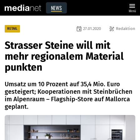
menu
NEWS
Menü
event
draw
27.01.2020
Redaktion
RETAIL
Strasser Steine will mit
mehr regionalem Material
punkten
Umsatz um 10 Prozent auf 35,4 Mio. Euro
gesteigert; Kooperationen mit Steinbrüchen
im Alpenraum – Flagship-Store auf Mallorca
geplant.