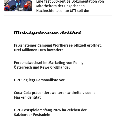
Zensur
Eine fast 500-seitige Dokumentation von
Mitarbeitern der Ungarischen
Nachrichtenagentur MTI soll die
systematische Nachrichten-Manipulation und
Zensur bei der Agentur während der Zeit
Meistgelesene Artikel
Falkensteiner Camping Wörthersee offiziell eröffnet:
Drei Millionen Euro investiert
Personalwechsel im Marketing von Penny
Österreich und Rewe Großhandel
ORF: Pig legt Personalliste vor
Coca-Cola präsentiert weiterentwickelte visuelle
Markenidentität
ORF-Festspielempfang 2026 im Zeichen der
Salzburger Festspiele