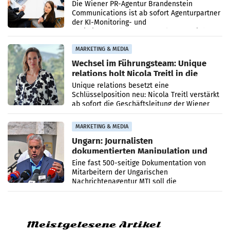
Die Wiener PR-Agentur Brandenstein
Communications ist ab sofort Agenturpartner
der KI-Monitoring- und
Optimierungsplattform OtterlyAI. Damit baut
die Agentur ihr Leistungsportfolio
MARKETING & MEDIA
Wechsel im Führungsteam: Unique
relations holt Nicola Treitl in die
Geschäftsleitung
Unique relations besetzt eine
Schlüsselposition neu: Nicola Treitl verstärkt
ab sofort die Geschäftsleitung der Wiener
PR-Agentur an der Seite von Josef Kalina und
Anna Kalina-Mahr.
MARKETING & MEDIA
Ungarn: Journalisten
dokumentierten Manipulation und
Zensur
Eine fast 500-seitige Dokumentation von
Mitarbeitern der Ungarischen
Nachrichtenagentur MTI soll die
systematische Nachrichten-Manipulation und
Zensur bei der Agentur während der Zeit
Meistgelesene Artikel