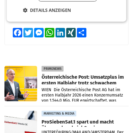
BEWERTEN SIE DIESEN ARTIKEL
DETAILS ANZEIGEN
Facebook
Twitter
Messenger
WhatsApp
LinkedIn
XING
Teilen
PRIMENEWS
Österreichische Post: Umsatzplus im
ersten Halbjahr trotz schwachem
Briefgeschäft
WIEN Die Österreichische Post AG hat im
ersten Halbjahr 2026 einen Konzernumsatz
von 1.544,0 Mio. EUR erwirtschaftet, was
einem Plus von 3,8 Prozent gegenüber dem
Vergleichszeitraum
MARKETING & MEDIA
ProSiebenSat.1 spart und macht
überraschend viel Gewinn
UNTERFÖHRING/MAILAND/AMSTERDAM. Der