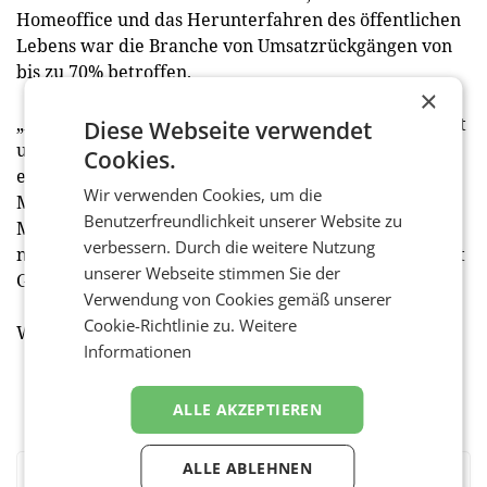
Homeoffice und das Herunterfahren des öffentlichen
Lebens war die Branche von Umsatzrückgängen von
bis zu 70% betroffen.
×
„Als Familienunternehmen haben wir die Bereitschaft
Diese Webseite verwendet
und den Willen, uns zu hinterfragen und zu
Cookies.
entwickeln. Dazu braucht es natürlich eine Portion
Wir verwenden Cookies, um die
Mut. Aber gemeinsam mit unseren 1.600
Benutzerfreundlichkeit unserer Website zu
Mitarbeiterinnen und Mitarbeitern lassen wir uns
verbessern. Durch die weitere Nutzung
nicht unterkriegen und arbeiten an der Zukunft“, sagt
unserer Webseite stimmen Sie der
Gabriele Ströck. (red)
Verwendung von Cookies gemäß unserer
Cookie-Richtlinie zu.
Weitere
Weitere Informationen auf
https://www.stroeck.at
Informationen
ALLE AKZEPTIEREN
ALLE ABLEHNEN