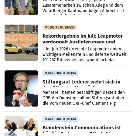
Zusammenarbeit zwischen Adeg und dem
Vorarlberger Kaufmann Jürgen Albrecht ist
kartellrechtlich freigegeben: Die
Bundeswettbewerbsbehörde und der
Bundeskartellanwalt
MOBILITY BUSINESS
Rekordergebnis im Juli: Leapmotor
verdoppelt Auslieferungen und
überschreitet die 100.000er-Marke
– Im Juli 2026 erreichte Leapmotor einen
wichtigen Meilenstein und lieferte weltweit
101.267 Fahrzeuge aus, womit sich das
Ergebnis gegenüber Juli 2025 mehr als
verdoppelte (+102
MARKETING & MEDIA
Stiftungsrat Lederer wehrt sich in
den SN gegen Vorwürfe
Mehrere Themen beschäftigen derzeit den
ORF. Am Dienstag soll im Stiftungsrat über
die vom neuen ORF-Chef Clemens Pig
vorgeschlagenen Besetzungen für die
Direktionen abgestimmt werden.
MARKETING & MEDIA
Brandenstein Communications ist
künftig Partner von OtterlyAI