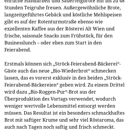
ehrliche Handarbeit und Sauerteigbrote mit bis zu 48
Stunden Teigruhe freuen. Außergewöhnliche Brote,
langzeitgeführtes Gebäck und köstliche Mehlspeisen
gibt es auf der Rotenturmstraße ebenso wie
exzellenten Kaffee aus der Rösterei Alt Wien und
frische, saisonale Snacks zum Frühstück, für den
Businesslunch – oder eben zum Start in den
Feierabend.
Erstmals können sich „Ströck-Feierabend-Bäckerei“-
Gäste auch das neue „Bio-Wiederbrot“ schmecken
lassen, das es vorerst exklusiv in den beiden „Ströck-
Feierabend-Bäckereien“ geben wird. Zu einem Drittel
wird dazu „Bio-Roggen-Pur“-Brot aus der
Überproduktion des Vortags verwendet, wodurch
weniger wertvolle Lebensmittel entsorgt werden
müssen. Das Resultat ist ein besonders schmackhaftes
Brot mit saftiger Krume und sehr viel Röstaroma, das
auch nach Tagen noch saftig und frisch schmeckt.