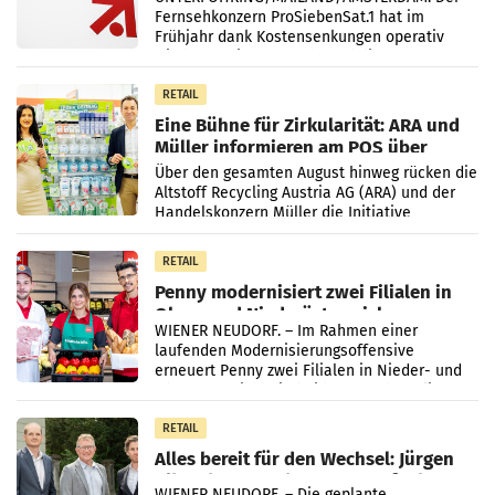
Fernsehkonzern ProSiebenSat.1 hat im
Frühjahr dank Kostensenkungen operativ
wieder Gewinn gemacht und die
Markterwartung deutlich übertroffen.
RETAIL
Eine Bühne für Zirkularität: ARA und
Müller informieren am POS über
Kreislauffähigkeit
Über den gesamten August hinweg rücken die
Altstoff Recycling Austria AG (ARA) und der
Handelskonzern Müller die Initiative
„Kreislauf-Helden“ in allen österreichischen
Müller-Filialen
RETAIL
Penny modernisiert zwei Filialen in
Ober- und Niederösterreich
WIENER NEUDORF. – Im Rahmen einer
laufenden Modernisierungsoffensive
erneuert Penny zwei Filialen in Nieder- und
Oberösterreich. Die beiden Standorte liegen
in Haag sowie im rund
RETAIL
Alles bereit für den Wechsel: Jürgen
Albrecht setzt ab 1.1.2027 auf Adeg
WIENER NEUDORF. – Die geplante