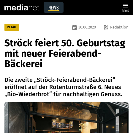
menu
NEWS
Menü
event
draw
30.06.2020
Redaktion
RETAIL
Ströck feiert 50. Geburtstag
mit neuer Feierabend-
Bäckerei
Die zweite „Ströck-Feierabend-Bäckerei“
eröffnet auf der Rotenturmstraße 6. Neues
„Bio-Wiederbrot“ für nachhaltigen Genuss.