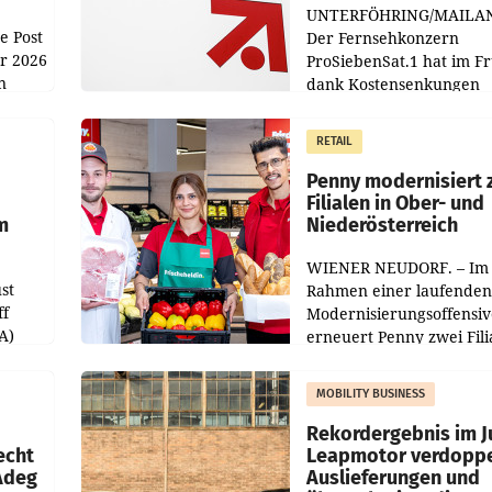
UNTERFÖHRING/MAILA
e Post
Der Fernsehkonzern
hr 2026
ProSiebenSat.1 hat im F
n
dank Kostensenkungen
operativ wieder Gewinn
m Plus
gemacht und die
RETAIL
er
Markterwartung deutlic
übertroffen.
Penny modernisiert 
Filialen in Ober- und
m
Niederösterreich
WIENER NEUDORF. – Im
st
Rahmen einer laufenden
ff
Modernisierungsoffensiv
A)
erneuert Penny zwei Fili
Nieder- und Oberösterre
slauf-
Die beiden Standorte lie
MOBILITY BUSINESS
Haag sowie im rund
ilialen
Rekordergebnis im Ju
echt
Leapmotor verdoppe
 Adeg
Auslieferungen und