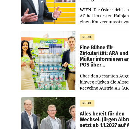
WIEN Die Österreichisch
AG hat im ersten Halbja
einen Konzernumsatz vo
1.544,0 Mio. EUR
erwirtschaftet, was eine
RETAIL
von 3,8 Prozent gegenüb
dem Vergleichszeitraum
Eine Bühne für
Zirkularität: ARA und
Müller informieren a
POS über
Kreislauffähigkeit
Über den gesamten Augu
hinweg rücken die Altsto
Recycling Austria AG (AR
und der Handelskonzern
Müller die Initiative „Krei
RETAIL
Helden“ in allen
österreichischen Müller-F
Alles bereit für den
Wechsel: Jürgen Albr
setzt ab 1.1.2027 auf