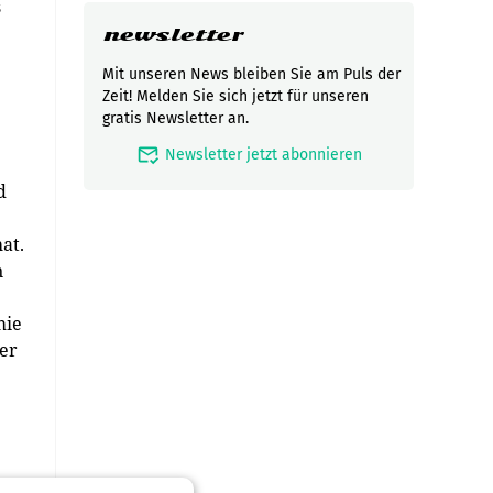
s
newsletter
Mit unseren News bleiben Sie am Puls der
Zeit! Melden Sie sich jetzt für unseren
gratis Newsletter an.
mark_email_read
Newsletter jetzt abonnieren
d
at.
n
mie
er