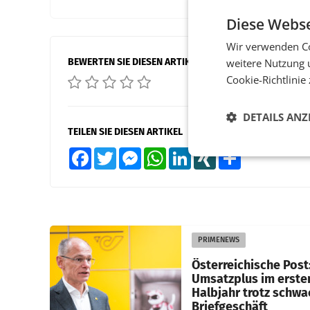
Diese Webse
Wir verwenden Co
BEWERTEN SIE DIESEN ARTIKEL
weitere Nutzung 
Cookie-Richtlinie
DETAILS ANZ
TEILEN SIE DIESEN ARTIKEL
Facebook
Twitter
Messenger
WhatsApp
LinkedIn
XING
Teilen
PRIMENEWS
Österreichische Post
Umsatzplus im erste
Halbjahr trotz schw
Briefgeschäft