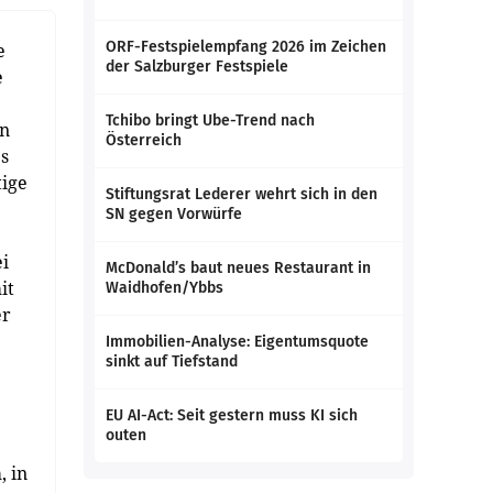
ORF-Festspielempfang 2026 im Zeichen
e
der Salzburger Festspiele
e
Tchibo bringt Ube-Trend nach
in
Österreich
s
tige
Stiftungsrat Lederer wehrt sich in den
SN gegen Vorwürfe
ei
McDonald’s baut neues Restaurant in
it
Waidhofen/Ybbs
er
Immobilien-Analyse: Eigentumsquote
sinkt auf Tiefstand
EU AI-Act: Seit gestern muss KI sich
outen
, in