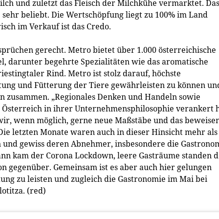
Milch und zuletzt das Fleisch der Milchkühe vermarktet. Da
e sehr beliebt. Die Wertschöpfung liegt zu 100% im Land
risch im Verkauf ist das Credo.
sprüchen gerecht. Metro bietet über 1.000 österreichische
el, darunter begehrte Spezialitäten wie das aromatische
stingtaler Rind. Metro ist stolz darauf, höchste
ltung und Fütterung der Tiere gewährleisten zu können un
ten zusammen. „Regionales Denken und Handeln sowie
 Österreich in ihrer Unternehmensphilosophie verankert h
wir, wenn möglich, gerne neue Maßstäbe und das beweise
Die letzten Monate waren auch in dieser Hinsicht mehr als
n und gewiss deren Abnehmer, insbesondere die Gastrono
 dann kam der Corona Lockdown, leere Gasträume standen d
on gegenüber. Gemeinsam ist es aber auch hier gelungen
ng zu leisten und zugleich die Gastronomie im Mai bei
otitza. (red)