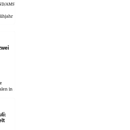
ND/AMSTERDAM.
rühjahr
h
zwei
e
alen in
ich.
gen in
li:
lt