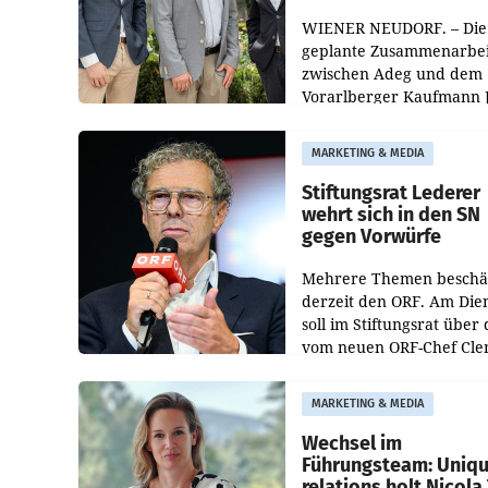
WIENER NEUDORF. – Die
geplante Zusammenarbei
zwischen Adeg und dem
Vorarlberger Kaufmann 
Albrecht ist kartellrechtl
freigegeben: Die
MARKETING & MEDIA
Bundeswettbewerbsbeh
und der Bundeskartellan
Stiftungsrat Lederer
wehrt sich in den SN
gegen Vorwürfe
Mehrere Themen beschä
derzeit den ORF. Am Die
soll im Stiftungsrat über 
vom neuen ORF-Chef Cl
Pig vorgeschlagenen
Besetzungen für die
MARKETING & MEDIA
Direktionen abgestimmt
werden.
Wechsel im
Führungsteam: Uniq
relations holt Nicola 