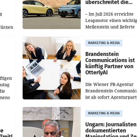
überschreitet die
100.000er-Marke
– Im Juli 2026 erreichte
t
Leapmotor einen wichti
Meilenstein und lieferte
Jürgen
weltweit 101.267 Fahrze
ich
aus, womit sich das Erge
MARKETING & MEDIA
gegenüber Juli 2025 meh
örde
verdoppelte (+102
walt
Brandenstein
Communications ist
künftig Partner von
OtterlyAI
ftigen
Die Wiener PR-Agentur
nstag
Brandenstein Communica
die
ist ab sofort Agenturpar
emens
der KI-Monitoring- und
Optimierungsplattform
MARKETING & MEDIA
OtterlyAI. Damit baut di
Agentur ihr Leistungspor
Ungarn: Journalisten
ue
dokumentierten
Treitl
Manipulation und Ze