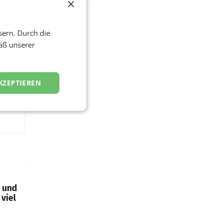
×
sern. Durch die
äß unserer
KZEPTIEREN
t und
viel