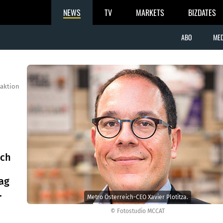
NEWS
TV
MARKETS
BIZDATES
ABO
MED
aktion
ich
ag
.
Metro Österreich-CEO Xavier Plotitza.
© Fotostudio MCCAT