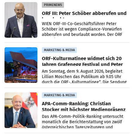
Absatzzuwächsen geführt. Während
PRIMENEWS
ORF III: Peter Schöber abberufen und
beurlaubt
WIEN ORF-III-Co-Geschäftsführer Peter
Schöber ist wegen Compliance-Vorwürfen
abberufen und beurlaubt worden. Der ORF
bestätigte gegenüber der APA entsprechende
Medienberichte.
MARKETING & MEDIA
ORF-Kulturmatinee widmet sich 20
Jahren Grafenegg Festival und Peter
Simonischek
Am Sonntag, dem 9. August 2026, begleitet
Lillian Moschen das Publikum ab 9.05 Uhr
durch die ORF-„Kulturmatinee“. Die Sendung
startet mit der Dokumentation „20 Jahre
Grafenegg
MARKETING & MEDIA
APA-Comm-Ranking: Christian
Stocker mit höchster Medienpräsenz
im Juli
Das APA-Comm-Politik-Ranking untersucht
monatlich die Berichterstattung von zwölf
österreichischen Tageszeitungen und
analysiert, welche Politikerinnen und