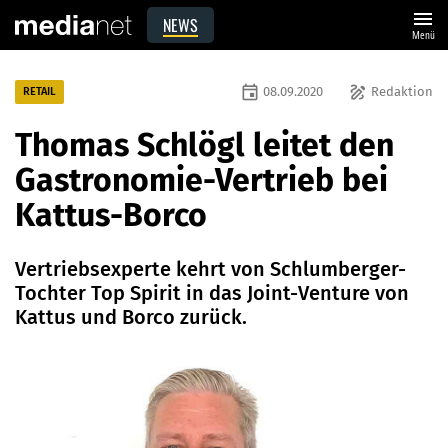
menu
NEWS
Menü
event
draw
08.09.2020
Redaktion
RETAIL
Thomas Schlögl leitet den
Gastronomie-Vertrieb bei
Kattus-Borco
Vertriebsexperte kehrt von Schlumberger-
Tochter Top Spirit in das Joint-Venture von
Kattus und Borco zurück.