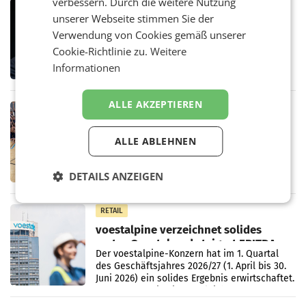
verbessern. Durch die weitere Nutzung
MARKETING & MEDIA
unserer Webseite stimmen Sie der
Stiftungsrat Lederer wehrt sich in
Verwendung von Cookies gemäß unserer
den SN gegen Vorwürfe
Mehrere Themen beschäftigen derzeit den
Cookie-Richtlinie zu.
Weitere
ORF. Am Dienstag soll im Stiftungsrat über
Informationen
die vom neuen ORF-Chef Clemens Pig
vorgeschlagenen Besetzungen für die
Direktionen abgestimmt werden.
ALLE AKZEPTIEREN
RETAIL
Bipa unterstützt Bewegte Kids
Sommercamps im Osten Österreichs
ALLE ABLEHNEN
Bereits zum zweiten Mal begleitet Bipa das
polysportive Sommersportcamp „Bewegte
DETAILS ANZEIGEN
Kids“. Während der Campwochen in den
Monaten Juli und August versorgt das
Unternehmen Kinder sowie
RETAIL
voestalpine verzeichnet solides
erstes Quartal und steigert EBITDA
Der voestalpine-Konzern hat im 1. Quartal
des Geschäftsjahres 2026/27 (1. April bis 30.
Juni 2026) ein solides Ergebnis erwirtschaftet.
Der Umsatz stieg im Vergleich zur
Vorjahresperiode