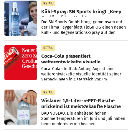
RETAIL
Kühl-Spray: SN Sports bringt „Keep
Cool“ auf den Markt
Die SN Sports GmbH bringt gemeinsam mit
der Firma Feygenblatt FloGu OG einen neuen
Kühl- und Regenerations-Spray auf den
Markt. Das Produkt namens „Keep Cool“ ist zu
100 Prozent
RETAIL
Coca-Cola präsentiert
weiterentwickelte visuelle
Markenidentität
Coca-Cola stellt ab Anfang August eine
weiterentwickelte visuelle Identität seiner
Verpackungen in Österreich vor. Im
Mittelpunkt des Redesigns stehen zentrale
Gestaltungselemente
RETAIL
Vöslauer 1,5-Liter-rePET-Flasche
prickelnd ist meistgekaufte Flasche
Österreichs
BAD VÖSLAU. Die anhaltend hohen
Sommertemperaturen im Juni und Juli haben
beim niederösterreichischen
Getränkehersteller Vöslauer zu deutlichen