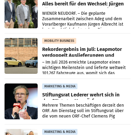
Alles bereit für den Wechsel: Jürgen
Albrecht setzt ab 1.1.2027 auf Adeg
WIENER NEUDORF. – Die geplante
Zusammenarbeit zwischen Adeg und dem
Vorarlberger Kaufmann Jürgen Albrecht ist
kartellrechtlich freigegeben: Die
Bundeswettbewerbsbehörde und der
Bundeskartellanwalt
MOBILITY BUSINESS
Rekordergebnis im Juli: Leapmotor
verdoppelt Auslieferungen und
überschreitet die 100.000er-Marke
– Im Juli 2026 erreichte Leapmotor einen
wichtigen Meilenstein und lieferte weltweit
101.267 Fahrzeuge aus, womit sich das
Ergebnis gegenüber Juli 2025 mehr als
verdoppelte (+102
MARKETING & MEDIA
Stiftungsrat Lederer wehrt sich in
den SN gegen Vorwürfe
Mehrere Themen beschäftigen derzeit den
ORF. Am Dienstag soll im Stiftungsrat über
die vom neuen ORF-Chef Clemens Pig
vorgeschlagenen Besetzungen für die
Direktionen abgestimmt werden.
MARKETING & MEDIA