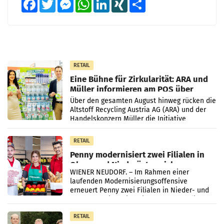
Facebook
Twitter
Messenger
WhatsApp
LinkedIn
XING
Teilen
RETAIL
Eine Bühne für Zirkularität: ARA und
Müller informieren am POS über
Kreislauffähigkeit
Über den gesamten August hinweg rücken die
Altstoff Recycling Austria AG (ARA) und der
Handelskonzern Müller die Initiative
„Kreislauf-Helden“ in allen österreichischen
Müller-Filialen
RETAIL
Penny modernisiert zwei Filialen in
Ober- und Niederösterreich
WIENER NEUDORF. – Im Rahmen einer
laufenden Modernisierungsoffensive
erneuert Penny zwei Filialen in Nieder- und
Oberösterreich. Die beiden Standorte liegen
in Haag sowie im rund
RETAIL