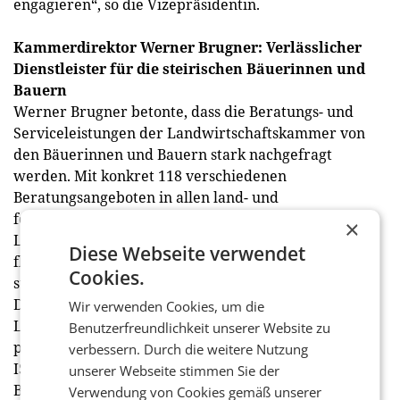
engagieren“, so die Vizepräsidentin.
Kammerdirektor Werner Brugner: Verlässlicher
Dienstleister für die steirischen Bäuerinnen und
Bauern
Werner Brugner betonte, dass die Beratungs- und
Serviceleistungen der Landwirtschaftskammer von
den Bäuerinnen und Bauern stark nachgefragt
werden. Mit konkret 118 verschiedenen
Beratungsangeboten in allen land- und
forstwirtschaftlichen Fachbereichen hat die
×
Landwirtschaftskammer allein im Jahr 2021
Diese Webseite verwendet
flächendeckend mehr als 160.000 Beratungen für die
Cookies.
steirischen Bäuerinnen und Bauern durchgeführt.
Damit nehmen die steirischen Bauernhöfe von der
Wir verwenden Cookies, um die
Landwirtschaftskammer im Schnitt 4,8 Beratungen
Benutzerfreundlichkeit unserer Website zu
pro Jahr in Anspruch. Die Beratungsleistungen sind
verbessern. Durch die weitere Nutzung
ISO-zertifiziert und werden von den Bäuerinnen und
unserer Webseite stimmen Sie der
Bauern mit der sehr zufriedenstellenden Note 1,5
Verwendung von Cookies gemäß unserer