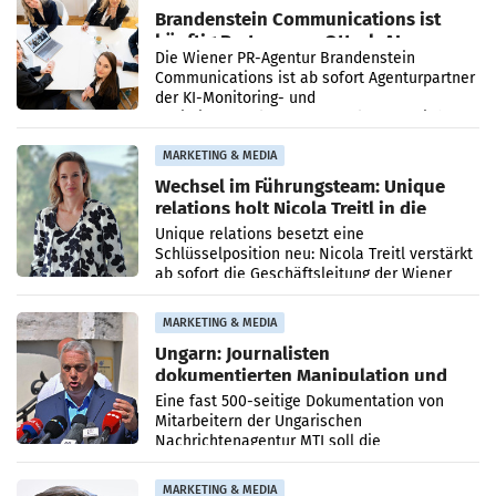
Brandenstein Communications ist
künftig Partner von OtterlyAI
Die Wiener PR-Agentur Brandenstein
Communications ist ab sofort Agenturpartner
der KI-Monitoring- und
Optimierungsplattform OtterlyAI. Damit baut
die Agentur ihr Leistungsportfolio
MARKETING & MEDIA
Wechsel im Führungsteam: Unique
relations holt Nicola Treitl in die
Geschäftsleitung
Unique relations besetzt eine
Schlüsselposition neu: Nicola Treitl verstärkt
ab sofort die Geschäftsleitung der Wiener
PR-Agentur an der Seite von Josef Kalina und
Anna Kalina-Mahr.
MARKETING & MEDIA
Ungarn: Journalisten
dokumentierten Manipulation und
Zensur
Eine fast 500-seitige Dokumentation von
Mitarbeitern der Ungarischen
Nachrichtenagentur MTI soll die
systematische Nachrichten-Manipulation und
Zensur bei der Agentur während der Zeit
MARKETING & MEDIA