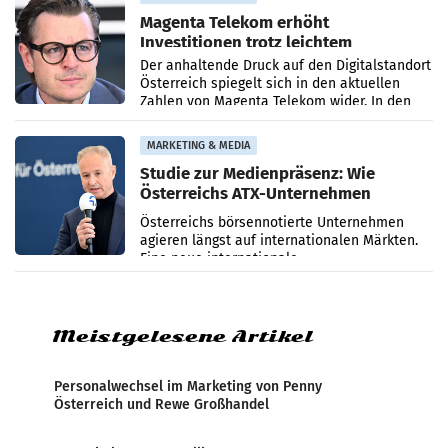
Magenta Telekom erhöht
Investitionen trotz leichtem
Umsatzrückgang
Der anhaltende Druck auf den Digitalstandort
Österreich spiegelt sich in den aktuellen
Zahlen von Magenta Telekom wider. In den
ersten sechs Monaten des laufenden Jahres
verzeichnete
MARKETING & MEDIA
Studie zur Medienpräsenz: Wie
Österreichs ATX-Unternehmen
international wahrgenommen
Österreichs börsennotierte Unternehmen
werden
agieren längst auf internationalen Märkten.
Eine neue internationale
Medienresonanzanalyse untersucht die
weltweite Berichterstattung über
Meistgelesene Artikel
Personalwechsel im Marketing von Penny
Österreich und Rewe Großhandel