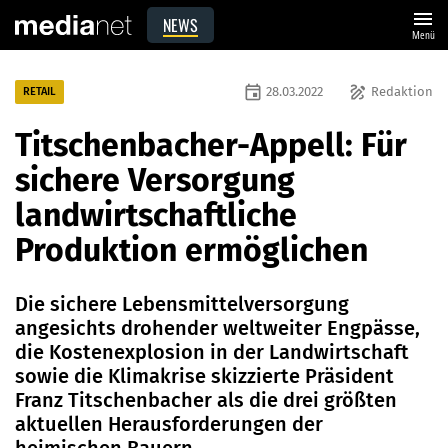
menu
NEWS
Menü
event
draw
28.03.2022
Redaktion
RETAIL
Titschenbacher-Appell: Für
sichere Versorgung
landwirtschaftliche
Produktion ermöglichen
Die sichere Lebensmittelversorgung
angesichts drohender weltweiter Engpässe,
die Kostenexplosion in der Landwirtschaft
sowie die Klimakrise skizzierte Präsident
Franz Titschenbacher als die drei größten
aktuellen Herausforderungen der