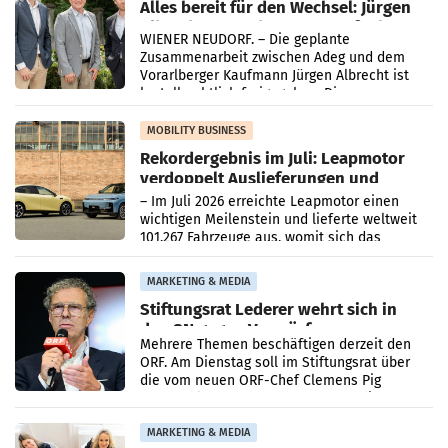
Alles bereit für den Wechsel: Jürgen
Albrecht setzt ab 1.1.2027 auf Adeg
WIENER NEUDORF. – Die geplante
Zusammenarbeit zwischen Adeg und dem
Vorarlberger Kaufmann Jürgen Albrecht ist
kartellrechtlich freigegeben: Die
Bundeswettbewerbsbehörde und der
Bundeskartellanwalt
MOBILITY BUSINESS
Rekordergebnis im Juli: Leapmotor
verdoppelt Auslieferungen und
überschreitet die 100.000er-Marke
– Im Juli 2026 erreichte Leapmotor einen
wichtigen Meilenstein und lieferte weltweit
101.267 Fahrzeuge aus, womit sich das
Ergebnis gegenüber Juli 2025 mehr als
verdoppelte (+102
MARKETING & MEDIA
Stiftungsrat Lederer wehrt sich in
den SN gegen Vorwürfe
Mehrere Themen beschäftigen derzeit den
ORF. Am Dienstag soll im Stiftungsrat über
die vom neuen ORF-Chef Clemens Pig
vorgeschlagenen Besetzungen für die
Direktionen abgestimmt werden.
MARKETING & MEDIA