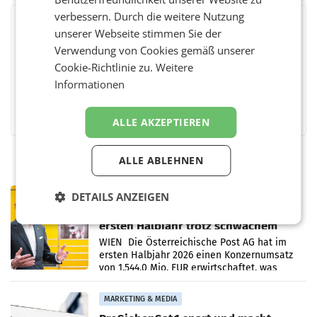
verbessern. Durch die weitere Nutzung
BEWERTEN SIE DIESEN ARTIKEL
unserer Webseite stimmen Sie der
Verwendung von Cookies gemäß unserer
Cookie-Richtlinie zu.
Weitere
Informationen
Facebook
Twitter
Messenger
WhatsApp
LinkedIn
XING
Teilen
ALLE AKZEPTIEREN
ALLE ABLEHNEN
PRIMENEWS
DETAILS ANZEIGEN
Österreichische Post: Umsatzplus im
ersten Halbjahr trotz schwachem
Briefgeschäft
WIEN Die Österreichische Post AG hat im
ersten Halbjahr 2026 einen Konzernumsatz
von 1.544,0 Mio. EUR erwirtschaftet, was
einem Plus von 3,8 Prozent gegenüber dem
Vergleichszeitraum
MARKETING & MEDIA