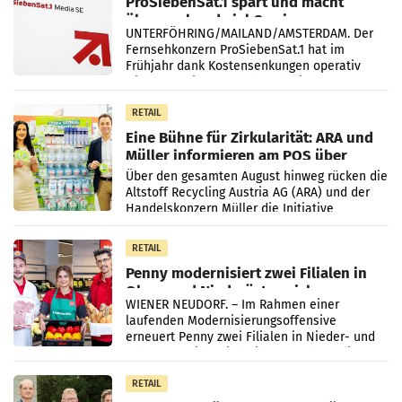
ProSiebenSat.1 spart und macht
überraschend viel Gewinn
UNTERFÖHRING/MAILAND/AMSTERDAM. Der
Fernsehkonzern ProSiebenSat.1 hat im
Frühjahr dank Kostensenkungen operativ
wieder Gewinn gemacht und die
Markterwartung deutlich übertroffen.
RETAIL
Eine Bühne für Zirkularität: ARA und
Müller informieren am POS über
Kreislauffähigkeit
Über den gesamten August hinweg rücken die
Altstoff Recycling Austria AG (ARA) und der
Handelskonzern Müller die Initiative
„Kreislauf-Helden“ in allen österreichischen
Müller-Filialen
RETAIL
Penny modernisiert zwei Filialen in
Ober- und Niederösterreich
WIENER NEUDORF. – Im Rahmen einer
laufenden Modernisierungsoffensive
erneuert Penny zwei Filialen in Nieder- und
Oberösterreich. Die beiden Standorte liegen
in Haag sowie im rund
RETAIL