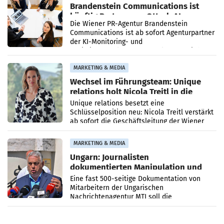
Brandenstein Communications ist
künftig Partner von OtterlyAI
Die Wiener PR-Agentur Brandenstein
Communications ist ab sofort Agenturpartner
der KI-Monitoring- und
Optimierungsplattform OtterlyAI. Damit baut
die Agentur ihr Leistungsportfolio
MARKETING & MEDIA
Wechsel im Führungsteam: Unique
relations holt Nicola Treitl in die
Geschäftsleitung
Unique relations besetzt eine
Schlüsselposition neu: Nicola Treitl verstärkt
ab sofort die Geschäftsleitung der Wiener
PR-Agentur an der Seite von Josef Kalina und
Anna Kalina-Mahr.
MARKETING & MEDIA
Ungarn: Journalisten
dokumentierten Manipulation und
Zensur
Eine fast 500-seitige Dokumentation von
Mitarbeitern der Ungarischen
Nachrichtenagentur MTI soll die
systematische Nachrichten-Manipulation und
Zensur bei der Agentur während der Zeit