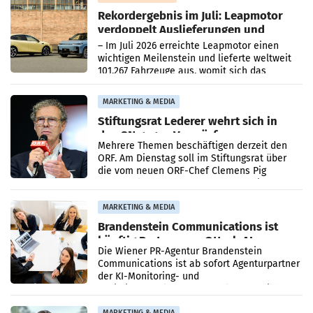
Rekordergebnis im Juli: Leapmotor
verdoppelt Auslieferungen und
überschreitet die 100.000er-Marke
– Im Juli 2026 erreichte Leapmotor einen
wichtigen Meilenstein und lieferte weltweit
101.267 Fahrzeuge aus, womit sich das
Ergebnis gegenüber Juli 2025 mehr als
verdoppelte (+102
MARKETING & MEDIA
Stiftungsrat Lederer wehrt sich in
den SN gegen Vorwürfe
Mehrere Themen beschäftigen derzeit den
ORF. Am Dienstag soll im Stiftungsrat über
die vom neuen ORF-Chef Clemens Pig
vorgeschlagenen Besetzungen für die
Direktionen abgestimmt werden.
MARKETING & MEDIA
Brandenstein Communications ist
künftig Partner von OtterlyAI
Die Wiener PR-Agentur Brandenstein
Communications ist ab sofort Agenturpartner
der KI-Monitoring- und
Optimierungsplattform OtterlyAI. Damit baut
die Agentur ihr Leistungsportfolio
MARKETING & MEDIA