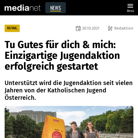
menu
NEWS
Menü
event
draw
20.10.2021
Redaktion
RETAIL
Tu Gutes für dich & mich:
Einzigartige Jugendaktion
erfolgreich gestartet
Unterstützt wird die Jugendaktion seit vielen
Jahren von der Katholischen Jugend
Österreich.