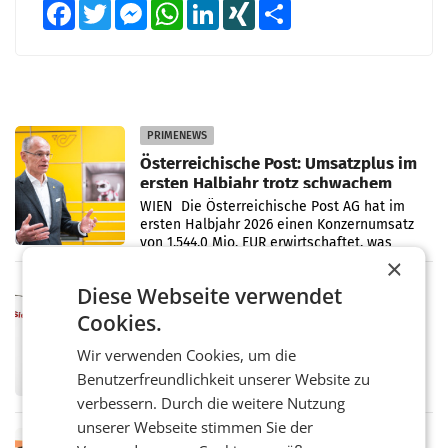
Facebook
Twitter
Messenger
WhatsApp
LinkedIn
XING
Teilen
PRIMENEWS
Österreichische Post: Umsatzplus im
ersten Halbjahr trotz schwachem
Briefgeschäft
WIEN Die Österreichische Post AG hat im
ersten Halbjahr 2026 einen Konzernumsatz
von 1.544,0 Mio. EUR erwirtschaftet, was
einem Plus von 3,8 Prozent gegenüber dem
×
Vergleichszeitraum
MARKETING & MEDIA
Diese Webseite verwendet
ProSiebenSat.1 spart und macht
Cookies.
überraschend viel Gewinn
UNTERFÖHRING/MAILAND/AMSTERDAM. Der
Wir verwenden Cookies, um die
Fernsehkonzern ProSiebenSat.1 hat im
Benutzerfreundlichkeit unserer Website zu
Frühjahr dank Kostensenkungen operativ
verbessern. Durch die weitere Nutzung
wieder Gewinn gemacht und die
Markterwartung deutlich übertroffen.
unserer Webseite stimmen Sie der
RETAIL