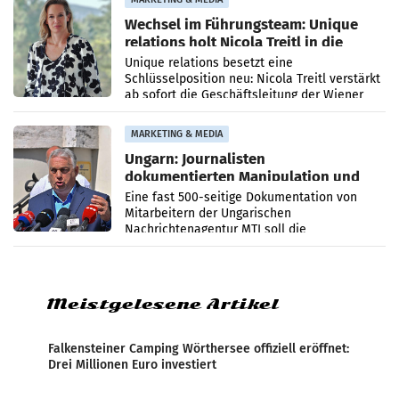
Wechsel im Führungsteam: Unique
relations holt Nicola Treitl in die
Geschäftsleitung
Unique relations besetzt eine
Schlüsselposition neu: Nicola Treitl verstärkt
ab sofort die Geschäftsleitung der Wiener
PR-Agentur an der Seite von Josef Kalina und
Anna Kalina-Mahr.
MARKETING & MEDIA
Ungarn: Journalisten
dokumentierten Manipulation und
Zensur
Eine fast 500-seitige Dokumentation von
Mitarbeitern der Ungarischen
Nachrichtenagentur MTI soll die
systematische Nachrichten-Manipulation und
Zensur bei der Agentur während der Zeit
Meistgelesene Artikel
Falkensteiner Camping Wörthersee offiziell eröffnet:
Drei Millionen Euro investiert