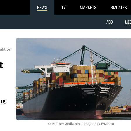
NEWS
TV
MARKETS
BIZDATES
ABO
MED
aktion
t
ig
© PantherMedia.net / itsajoop (YAYMicro)