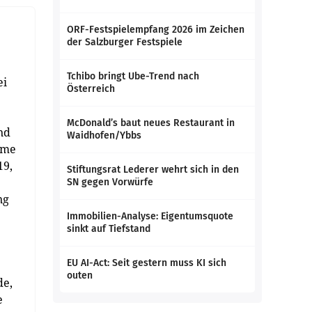
ORF-Festspielempfang 2026 im Zeichen
der Salzburger Festspiele
Tchibo bringt Ube-Trend nach
ei
Österreich
McDonald’s baut neues Restaurant in
nd
Waidhofen/Ybbs
eme
19,
Stiftungsrat Lederer wehrt sich in den
SN gegen Vorwürfe
ng
Immobilien-Analyse: Eigentumsquote
sinkt auf Tiefstand
EU AI-Act: Seit gestern muss KI sich
outen
de,
e