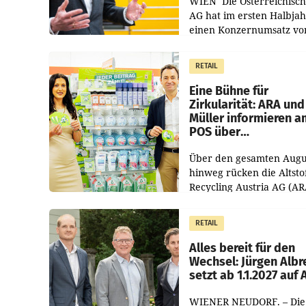
WIEN Die Österreichisch
AG hat im ersten Halbja
einen Konzernumsatz vo
1.544,0 Mio. EUR
erwirtschaftet, was eine
RETAIL
von 3,8 Prozent gegenüb
dem Vergleichszeitraum
Eine Bühne für
Zirkularität: ARA und
Müller informieren a
POS über
Kreislauffähigkeit
Über den gesamten Augu
hinweg rücken die Altsto
Recycling Austria AG (AR
und der Handelskonzern
Müller die Initiative „Krei
RETAIL
Helden“ in allen
österreichischen Müller-F
Alles bereit für den
Wechsel: Jürgen Albr
setzt ab 1.1.2027 auf
WIENER NEUDORF. – Die