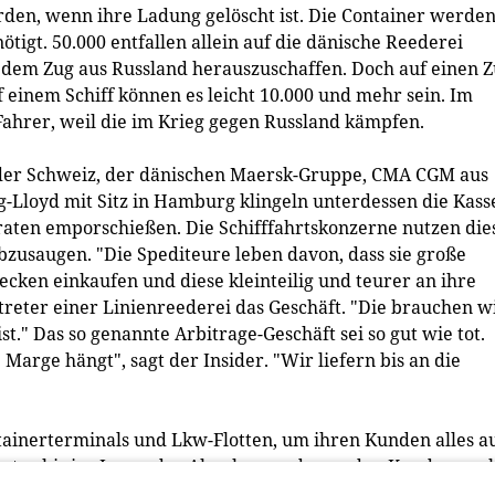
den, wenn ihre Ladung gelöscht ist. Die Container werde
igt. 50.000 entfallen allein auf die dänische Reederei
t dem Zug aus Russland herauszuschaffen. Doch auf einen 
f einem Schiff können es leicht 10.000 und mehr sein. Im
ahrer, weil die im Krieg gegen Russland kämpfen.
 der Schweiz, der dänischen Maersk-Gruppe, CMA CGM aus
-Lloyd mit Sitz in Hamburg klingeln unterdessen die Kass
raten emporschießen. Die Schifffahrtskonzerne nutzen die
bzusaugen. "Die Spediteure leben davon, dass sie große
cken einkaufen und diese kleinteilig und teurer an ihre
reter einer Linienreederei das Geschäft. "Die brauchen w
t." Das so genannte Arbitrage-Geschäft sei so gut wie tot.
Marge hängt", sagt der Insider. "Wir liefern bis an die
ntainerterminals und Lkw-Flotten, um ihren Kunden alles a
stor bis ins Lager der Abnehmer oder zu den Kunden nac
n mit der Lufthansa ein Auge auf die italienische