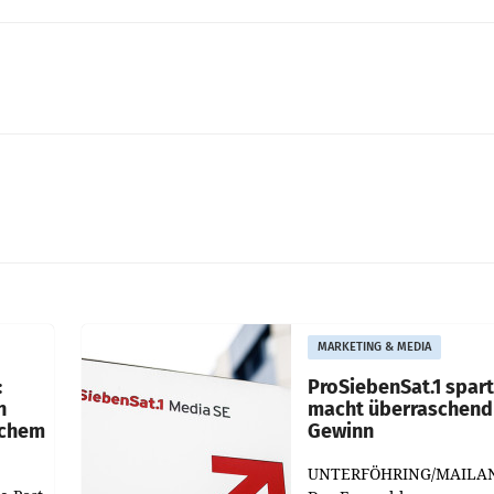
MARKETING & MEDIA
:
ProSiebenSat.1 spar
n
macht überraschend 
achem
Gewinn
UNTERFÖHRING/MAILA