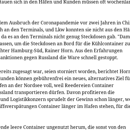
stauen sich in den Häfen und Kunden müssen oft wochenla
dem Ausbruch der Coronapandemie vor zwei Jahren in Chi
ch an den Terminals, und Lkw konnten sie nicht aus den H
 da es an den Terminals nicht genug Steckdosen gab. "Dam
lassen, um die Steckdosen an Bord für die Kühlcontainer zu
ochter Hamburg-Süd, Rainer Horn. Aus den Erfahrungen
Sanktionen gegen Russland die Ware schnell gestoppt.
reits zugesagt war, seien storniert worden, berichtet Hor
unden können gebührenfrei ein neues, alternatives Ziel fü
fen an der Nordsee voll, weil Reedereien Container
ssland transportieren dürfen. Davon profitieren die
nd Logistikkonzern sprudelt der Gewinn schon länger, we
fsverspätungen Container länger im Hafen stehen, für di
ende leere Container ungenutzt herum, die sonst von den