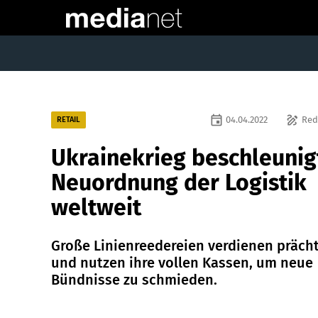
event
draw
04.04.2022
Red
RETAIL
Ukrainekrieg beschleunig
Neuordnung der Logistik
weltweit
Große Linienreedereien verdienen prächt
und nutzen ihre vollen Kassen, um neue
Bündnisse zu schmieden.