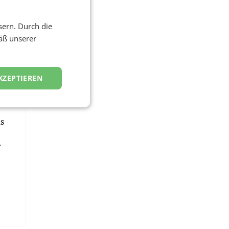
MA
sern. Durch die
nal
äß unserer
KZEPTIEREN
s
r