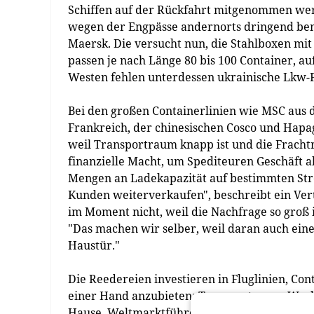
Schiffen auf der Rückfahrt mitgenommen wer
wegen der Engpässe andernorts dringend benöt
Maersk. Die versucht nun, die Stahlboxen mi
passen je nach Länge 80 bis 100 Container, au
Westen fehlen unterdessen ukrainische Lkw-F
Bei den großen Containerlinien wie MSC aus
Frankreich, der chinesischen Cosco und Hapag
weil Transportraum knapp ist und die Fracht
finanzielle Macht, um Spediteuren Geschäft a
Mengen an Ladekapazität auf bestimmten Stre
Kunden weiterverkaufen", beschreibt ein Vert
im Moment nicht, weil die Nachfrage so groß is
"Das machen wir selber, weil daran auch eine 
Haustür."
Die Reedereien investieren in Fluglinien, Co
einer Hand anzubieten: Transporte vom Werk
Hause. Weltmarktführer MSC etwa hat zusamme