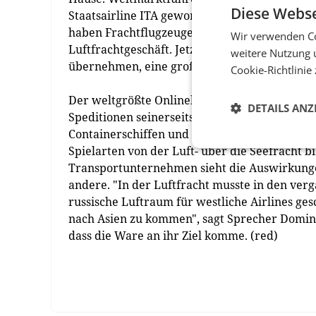
Diese Webse
Staatsairline ITA geworfen und will ein Luft
haben Frachtflugzeuge bestellt. Die Dänen ha
Wir verwenden Co
Luftfrachtgeschäft. Jetzt will der Konzern a
weitere Nutzung 
übernehmen, eine große Luftfrachtspedition 
Cookie-Richtlinie
Der weltgrößte Onlinehändler Amazon will ebe
DETAILS ANZ
Speditionen seinerseits Geschäft ab. Medien 
Containerschiffen und Frachtflugzeugen buch
Spielarten von der Luft- über die Seefracht 
Transportunternehmen sieht die Auswirkungen
andere. "In der Luftfracht musste in den ve
russische Luftraum für westliche Airlines gesc
nach Asien zu kommen", sagt Sprecher Domini
dass die Ware an ihr Ziel komme. (red)