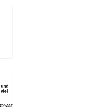
t und
viel
ND/AMSTERDAM.