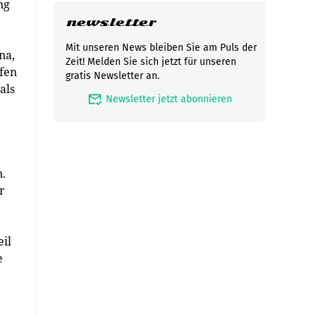
ng
newsletter
Mit unseren News bleiben Sie am Puls der
na,
Zeit! Melden Sie sich jetzt für unseren
äfen
gratis Newsletter an.
als
mark_email_read
Newsletter jetzt abonnieren
n.
r
il
e