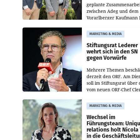
geplante Zusammenarbei
zwischen Adeg und dem
Vorarlberger Kaufmann 
Albrecht ist kartellrechtl
freigegeben: Die
MARKETING & MEDIA
Bundeswettbewerbsbeh
und der Bundeskartellan
Stiftungsrat Lederer
wehrt sich in den SN
gegen Vorwürfe
Mehrere Themen beschä
derzeit den ORF. Am Die
soll im Stiftungsrat über 
vom neuen ORF-Chef Cl
Pig vorgeschlagenen
Besetzungen für die
MARKETING & MEDIA
Direktionen abgestimmt
werden.
Wechsel im
Führungsteam: Uniq
relations holt Nicola 
in die Geschäftsleit