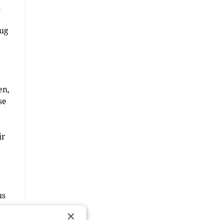
n
Zug
en,
se
ir
us
h
×