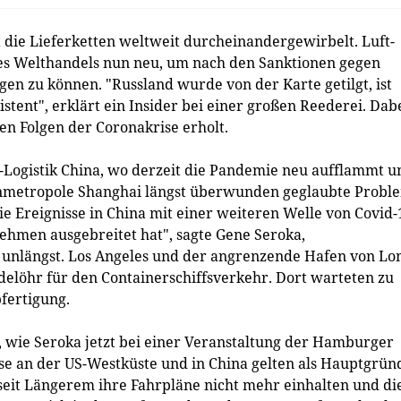
 die Lieferketten weltweit durcheinandergewirbelt. Luft-
es Welthandels nun neu, um nach den Sanktionen gegen
n zu können. "Russland wurde von der Karte getilgt, ist
stent", erklärt ein Insider bei einer großen Reederei. Dab
 den Folgen der Coronakrise erholt.
e-Logistik China, wo derzeit die Pandemie neu aufflammt u
nmetropole Shanghai längst überwunden geglaubte Probl
 Ereignisse in China mit einer weiteren Welle von Covid-
ehmen ausgebreitet hat", sagte Gene Seroka,
, unlängst. Los Angeles und der angrenzende Hafen von Lo
delöhr für den Containerschiffsverkehr. Dort warteten zu
bfertigung.
, wie Seroka jetzt bei einer Veranstaltung der Hamburger
se an der US-Westküste und in China gelten als Hauptgrün
eit Längerem ihre Fahrpläne nicht mehr einhalten und di