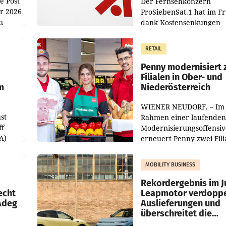
e Post
Der Fernsehkonzern
hr 2026
ProSiebenSat.1 hat im F
n
dank Kostensenkungen
operativ wieder Gewinn
m Plus
gemacht und die
RETAIL
er
Markterwartung deutlic
übertroffen.
Penny modernisiert 
Filialen in Ober- und
m
Niederösterreich
WIENER NEUDORF. – Im
st
Rahmen einer laufenden
ff
Modernisierungsoffensiv
A)
erneuert Penny zwei Fili
Nieder- und Oberösterre
slauf-
Die beiden Standorte lie
MOBILITY BUSINESS
Haag sowie im rund
ilialen
Rekordergebnis im Ju
echt
Leapmotor verdoppe
 Adeg
Auslieferungen und
überschreitet die
100.000er-Marke