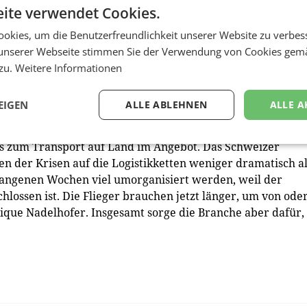
ite verwendet Cookies.
fracht- und ein Passagiergeschäft aufbauen. Maersk und C
ben mit Maersk Air Freight schon ein Standbein im
okies, um die Benutzerfreundlichkeit unserer Website zu verbes
us Kopenhagen das Logistikunternehmen Senator Internatio
unserer Webseite stimmen Sie der Verwendung von Cookies gem
aus Hamburg mit weltweit rund 2.000 Mitarbeitern.
 zu.
Weitere Informationen
nfalls groß ins Frachtgeschäft einsteigen und gräbt den
EIGEN
ALLE ABLEHNEN
ALLE A
berichteten unlängst, der US-Konzern wolle Kapazitäten in
en. Der Logistikkonzern Kühne und Nagel hat bereits alle
bis zum Transport auf Land im Angebot. Das Schweizer
 der Krisen auf die Logistikketten weniger dramatisch al
rgangenen Wochen viel umorganisiert werden, weil der
hlossen ist. Die Flieger brauchen jetzt länger, um von ode
que Nadelhofer. Insgesamt sorge die Branche aber dafür,