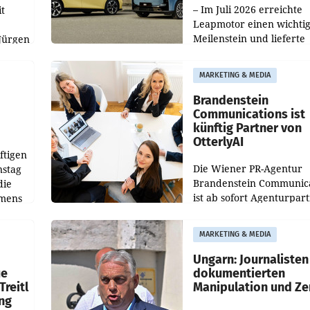
– Im Juli 2026 erreichte
t
Leapmotor einen wichti
Meilenstein und lieferte
Jürgen
weltweit 101.267 Fahrze
ich
aus, womit sich das Erge
MARKETING & MEDIA
gegenüber Juli 2025 meh
örde
verdoppelte (+102
walt
Brandenstein
Communications ist
künftig Partner von
OtterlyAI
ftigen
Die Wiener PR-Agentur
nstag
Brandenstein Communica
die
ist ab sofort Agenturpar
emens
der KI-Monitoring- und
Optimierungsplattform
MARKETING & MEDIA
OtterlyAI. Damit baut di
Agentur ihr Leistungspor
Ungarn: Journalisten
ue
dokumentierten
Treitl
Manipulation und Ze
ung