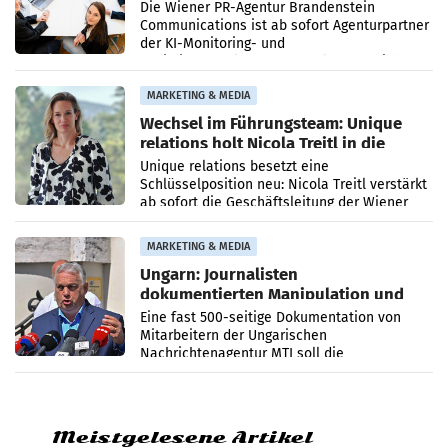
Die Wiener PR-Agentur Brandenstein
Communications ist ab sofort Agenturpartner
der KI-Monitoring- und
Optimierungsplattform OtterlyAI. Damit baut
die Agentur ihr Leistungsportfolio
MARKETING & MEDIA
Wechsel im Führungsteam: Unique
relations holt Nicola Treitl in die
Geschäftsleitung
Unique relations besetzt eine
Schlüsselposition neu: Nicola Treitl verstärkt
ab sofort die Geschäftsleitung der Wiener
PR-Agentur an der Seite von Josef Kalina und
Anna Kalina-Mahr.
MARKETING & MEDIA
Ungarn: Journalisten
dokumentierten Manipulation und
Zensur
Eine fast 500-seitige Dokumentation von
Mitarbeitern der Ungarischen
Nachrichtenagentur MTI soll die
systematische Nachrichten-Manipulation und
Zensur bei der Agentur während der Zeit
Meistgelesene Artikel