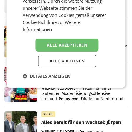
verbessern. Durch die weitere Nutzung
Fernsehkonzern ProSiebenSat.1 hat im
unserer Webseite stimmen Sie der
Frühjahr dank Kostensenkungen operativ
Verwendung von Cookies gemäß unserer
wieder Gewinn gemacht und die
Markterwartung deutlich übertroffen.
Cookie-Richtlinie zu.
Weitere
RETAIL
Informationen
Eine Bühne für Zirkularität: ARA und
Müller informieren am POS über
ALLE AKZEPTIEREN
Kreislauffähigkeit
Über den gesamten August hinweg rücken die
Altstoff Recycling Austria AG (ARA) und der
Handelskonzern Müller die Initiative
ALLE ABLEHNEN
„Kreislauf-Helden“ in allen österreichischen
Müller-Filialen
RETAIL
DETAILS ANZEIGEN
Penny modernisiert zwei Filialen in
Ober- und Niederösterreich
WIENER NEUDORF. – Im Rahmen einer
laufenden Modernisierungsoffensive
erneuert Penny zwei Filialen in Nieder- und
Oberösterreich. Die beiden Standorte liegen
in Haag sowie im rund
RETAIL
Alles bereit für den Wechsel: Jürgen
Albrecht setzt ab 1.1.2027 auf Adeg
WIENER NEUDORF. – Die geplante