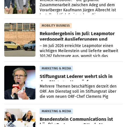
Zusammenarbeit zwischen Adeg und dem
Vorarlberger Kaufmann Jürgen Albrecht ist
kartellrechtlich freigegeben: Die
Bundeswettbewerbsbehörde und der
Bundeskartellanwalt
MOBILITY BUSINESS
Rekordergebnis im Juli: Leapmotor
verdoppelt Auslieferungen und
überschreitet die 100.000er-Marke
– Im Juli 2026 erreichte Leapmotor einen
wichtigen Meilenstein und lieferte weltweit
101.267 Fahrzeuge aus, womit sich das
Ergebnis gegenüber Juli 2025 mehr als
verdoppelte (+102
MARKETING & MEDIA
Stiftungsrat Lederer wehrt sich in
den SN gegen Vorwürfe
Mehrere Themen beschäftigen derzeit den
ORF. Am Dienstag soll im Stiftungsrat über
die vom neuen ORF-Chef Clemens Pig
vorgeschlagenen Besetzungen für die
Direktionen abgestimmt werden.
MARKETING & MEDIA
Brandenstein Communications ist
künftig Partner von OtterlyAI