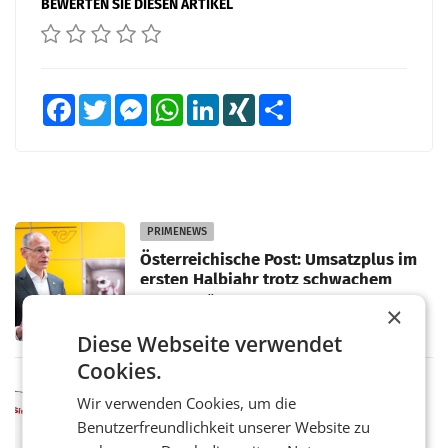
BEWERTEN SIE DIESEN ARTIKEL
Facebook
Twitter
Messenger
WhatsApp
LinkedIn
XING
Teilen
PRIMENEWS
Österreichische Post: Umsatzplus im
ersten Halbjahr trotz schwachem
Briefgeschäft
WIEN Die Österreichische Post AG hat im
×
ersten Halbjahr 2026 einen Konzernumsatz
Diese Webseite verwendet
von 1.544,0 Mio. EUR erwirtschaftet, was
einem Plus von 3,8 Prozent gegenüber dem
Cookies.
Vergleichszeitraum
MARKETING & MEDIA
Wir verwenden Cookies, um die
ProSiebenSat.1 spart und macht
Benutzerfreundlichkeit unserer Website zu
überraschend viel Gewinn
UNTERFÖHRING/MAILAND/AMSTERDAM. Der