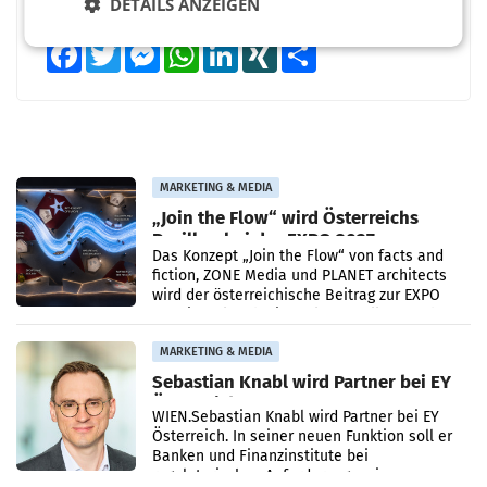
DETAILS ANZEIGEN
Facebook
Twitter
Messenger
WhatsApp
LinkedIn
XING
Teilen
MARKETING & MEDIA
„Join the Flow“ wird Österreichs
Pavillon bei der EXPO 2027
Das Konzept „Join the Flow“ von facts and
fiction, ZONE Media und PLANET architects
wird der österreichische Beitrag zur EXPO
2027 in Belgrad. Die Weltausstellung findet
von 15.
MARKETING & MEDIA
Sebastian Knabl wird Partner bei EY
Österreich
WIEN.Sebastian Knabl wird Partner bei EY
Österreich. In seiner neuen Funktion soll er
Banken und Finanzinstitute bei
regulatorischen Anforderungen, im