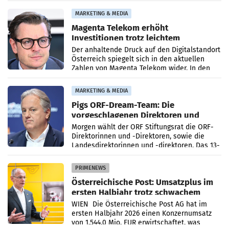
Risikomanagement und bei
Transformationsprojekten
MARKETING & MEDIA
Magenta Telekom erhöht
Investitionen trotz leichtem
Umsatzrückgang
Der anhaltende Druck auf den Digitalstandort
Österreich spiegelt sich in den aktuellen
Zahlen von Magenta Telekom wider. In den
ersten sechs Monaten des laufenden Jahres
verzeichnete
MARKETING & MEDIA
Pigs ORF-Dream-Team: Die
vorgeschlagenen Direktoren und
Direktorinnen
Morgen wählt der ORF Stiftungsrat die ORF-
Direktorinnen und -Direktoren, sowie die
Landesdirektorinnen und -direktoren. Das 13-
köpfige Wunschteam des ab 1. Jänner 2027
amtierenden
PRIMENEWS
Österreichische Post: Umsatzplus im
ersten Halbjahr trotz schwachem
Briefgeschäft
WIEN Die Österreichische Post AG hat im
ersten Halbjahr 2026 einen Konzernumsatz
von 1.544,0 Mio. EUR erwirtschaftet, was