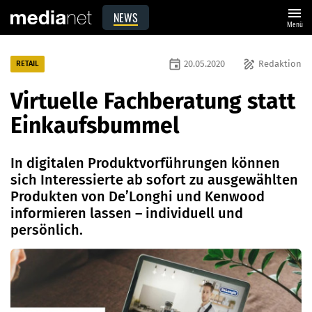
menu
NEWS
Menü
event
draw
20.05.2020
Redaktion
RETAIL
Virtuelle Fachberatung statt
Einkaufsbummel
In digitalen Produktvorführungen können
sich Interessierte ab sofort zu ausgewählten
Produkten von De’Longhi und Kenwood
informieren lassen – individuell und
persönlich.