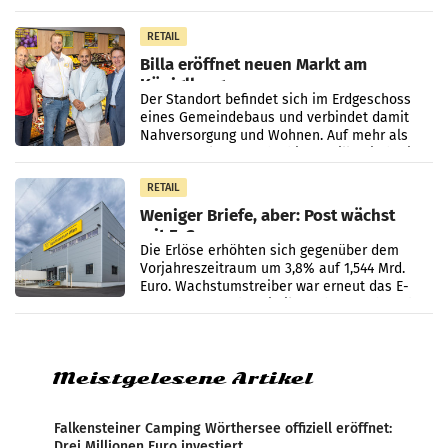
Passanten wurden gebeten, beim Aufräumen
zu helfen, und erhielten
RETAIL
Billa eröffnet neuen Markt am
Küniglberg
Der Standort befindet sich im Erdgeschoss
eines Gemeindebaus und verbindet damit
Nahversorgung und Wohnen. Auf mehr als
330 m² Verkaufsfläche bietet Billa ein breites
Sortiment mit
RETAIL
Weniger Briefe, aber: Post wächst
mit E-Commerce
Die Erlöse erhöhten sich gegenüber dem
Vorjahreszeitraum um 3,8% auf 1,544 Mrd.
Euro. Wachstumstreiber war erneut das E-
Commerce- und Logistikgeschäft, während
der Strukturwandel
Meistgelesene Artikel
Falkensteiner Camping Wörthersee offiziell eröffnet:
Drei Millionen Euro investiert