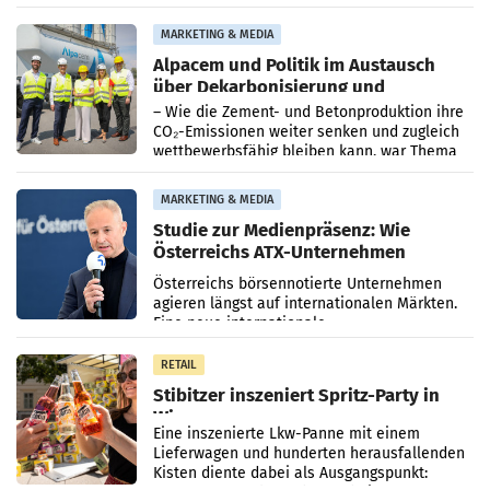
einem Plus von 3,8 Prozent gegenüber dem
Vergleichszeitraum
MARKETING & MEDIA
Alpacem und Politik im Austausch
über Dekarbonisierung und
Energiepreise
– Wie die Zement- und Betonproduktion ihre
CO₂-Emissionen weiter senken und zugleich
wettbewerbsfähig bleiben kann, war Thema
eines Treffens zwischen Staatssekretärin
Elisabeth
MARKETING & MEDIA
Studie zur Medienpräsenz: Wie
Österreichs ATX-Unternehmen
international wahrgenommen
Österreichs börsennotierte Unternehmen
werden
agieren längst auf internationalen Märkten.
Eine neue internationale
Medienresonanzanalyse untersucht die
weltweite Berichterstattung über
RETAIL
Stibitzer inszeniert Spritz-Party in
Wien
Eine inszenierte Lkw-Panne mit einem
Lieferwagen und hunderten herausfallenden
Kisten diente dabei als Ausgangspunkt: