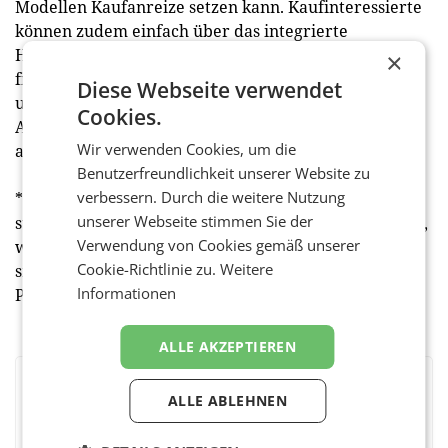
Modellen Kaufanreize setzen kann. Kaufinteressierte
können zudem einfach über das integrierte
Händlerverzeichnis einen Fachhändler in ihrer Nähe
×
finden, der Modelle im Geschäft persönlich erklären
Diese Webseite verwendet
und vorführen kann. Denn neben einer individuellen
Cookies.
Antwort per Video-Chat ist natürlich das Erlebnis mit
Wir verwenden Cookies, um die
allen Sinnen vor Ort nochmals etwas ganz Anderes.
Benutzerfreundlichkeit unserer Website zu
verbessern. Durch die weitere Nutzung
*Dabei ist die Webcam auf der Seite der Kunden
unserer Webseite stimmen Sie der
standardmäßig deaktiviert, lässt sich aber anschalten,
Verwendung von Cookies gemäß unserer
wenn sie das möchten. Andernfalls unterhalten sie
Cookie-Richtlinie zu.
Weitere
sich einfach per Mikrofon und Text-Chat mit den
Informationen
Produktexperten.
ALLE AKZEPTIEREN
BEWERTEN SIE DIESEN ARTIKEL
ALLE ABLEHNEN