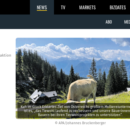
NEWS
TV
MARKETS
BIZDATES
ABO
MED
aktion
Kuh im Glück Erklärtes Ziel von Österreichs größtem Molkereiunter
ist es, „das Tiewohl laufend zu verbessern und unsere Bäuerinne
Bauern bei ihren Tierwohl­projekten zu unterstützen”.
© APA/Johannes Bruckenberger