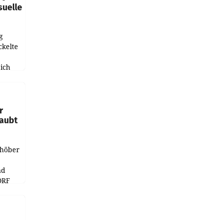
suelle
g
ckelte
ich
e
r
laubt
chöber
nd
ORF
r APA