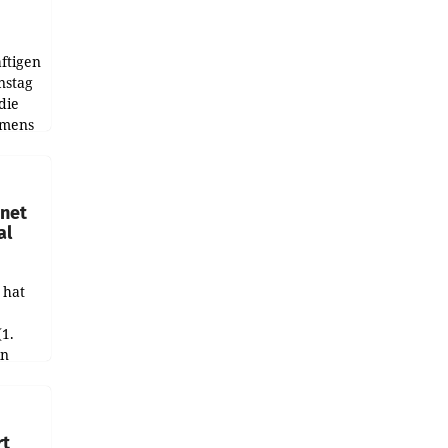
ftigen
nstag
die
emens
hnet
al
 hat
(1.
in
haftet.
leich
rt