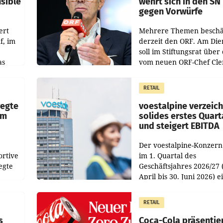
nsible
wehrt sich in den SN
gegen Vorwürfe
ert
Mehrere Themen beschä
f, im
derzeit den ORF. Am Die
soll im Stiftungsrat über 
as
vom neuen ORF-Chef Cl
chefs
Pig vorgeschlagenen
istian
Besetzungen für die
RETAIL
Direktionen abgestimmt
werden.
wegte
voestalpine verzeic
im
solides erstes Quart
und steigert EBITDA
Der voestalpine-Konzern
ortive
im 1. Quartal des
egte
Geschäftsjahres 2026/27 
April bis 30. Juni 2026) e
aten
solides Ergebnis erwirtsc
 das
Der Umsatz stieg im Verg
RETAIL
wie
zur Vorjahresperiode
s
Coca-Cola präsentie