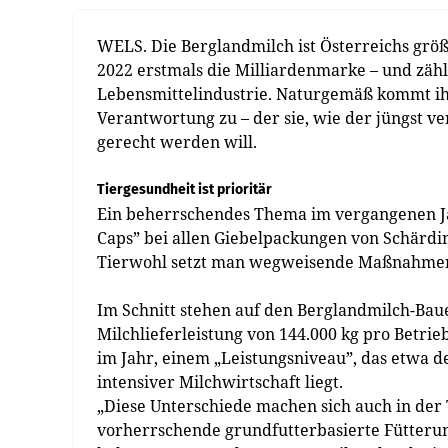
WELS. Die Berglandmilch ist Österreichs grö
2022 erstmals die Milliardenmarke – und zäh
Lebensmittelindustrie. Naturgemäß kommt ihr 
Verantwortung zu – der sie, wie der jüngst ve
gerecht werden will.
Tiergesundheit ist prioritär
Ein beherrschendes Thema im vergangenen Ja
Caps” bei allen Giebelpackungen von Schärding
Tierwohl setzt man wegweisende Maßnahme
Im Schnitt stehen auf den Berglandmilch-Baue
Milchlieferleistung von 144.000 kg pro Betrieb
im Jahr, einem „Leistungsniveau”, das etwa 
intensiver Milchwirtschaft liegt.
„Diese Unterschiede machen sich auch in der
vorherrschende grundfutterbasierte Fütterun