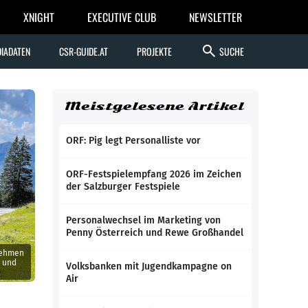
XNIGHT
EXECUTIVE CLUB
NEWSLETTER
search
IADATEN
CSR-GUIDE.AT
PROJEKTE
SUCHE
Meistgelesene Artikel
ORF: Pig legt Personalliste vor
ORF-Festspielempfang 2026 im Zeichen
der Salzburger Festspiele
Personalwechsel im Marketing von
Penny Österreich und Rewe Großhandel
nehmen
n und
Volksbanken mit Jugendkampagne on
Air