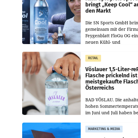
bringt „Keep Cool“ a
den Markt
Die SN Sports GmbH brin
gemeinsam mit der Firm
Feygenblatt FloGu OG ei
neuen Kühl- und
Regenerations-Spray auf
Markt. Das Produkt nam
RETAIL
„Keep Cool“ ist zu 100 Pr
Vöslauer 1,5-Liter-re
Flasche prickelnd ist
meistgekaufte Flasc
Österreichs
BAD VÖSLAU. Die anhalt
hohen Sommertemperat
im Juni und Juli haben b
niederösterreichischen
Getränkehersteller Vösla
MARKETING & MEDIA
deutlichen Absatzzuwäc