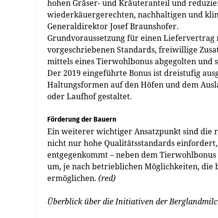
hohen Gräser- und Kräuteranteil und reduziert
wiederkäuergerechten, nachhaltigen und kli
Generaldirektor Josef Braunshofer.
Grundvoraussetzung für einen Liefervertrag m
vorgeschriebenen Standards, freiwillige Zus
mittels eines Tierwohlbonus abgegolten und s
Der 2019 eingeführte Bonus ist dreistufig au
Haltungsformen auf den Höfen und dem Auslau
oder Laufhof gestaltet.
Förderung der Bauern
Ein weiterer wichtiger Ansatzpunkt sind die
nicht nur hohe Qualitätsstandards einforder
entgegenkommt – neben dem Tierwohlbonus 
um, je nach betrieblichen Möglichkeiten, die
ermöglichen.
(red)
Überblick über die Initiativen der Berglandmilc