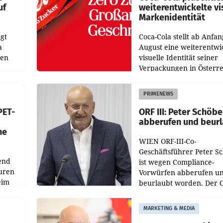
uf
weiterentwickelte vi
Markenidentität
gt
Coca-Cola stellt ab Anfan
a
August eine weiterentwi
nen
visuelle Identität seiner
Verpackungen in Österre
 den
vor. Im Mittelpunkt des
ens
Redesigns stehen zentral
PRIMENEWS
ozent
Gestaltungselemente
PET-
ORF III: Peter Schöbe
abberufen und beur
he
WIEN ORF-III-Co-
Geschäftsführer Peter S
end
ist wegen Compliance-
uren
Vorwürfen abberufen u
eim
beurlaubt worden. Der 
bestätigte gegenüber de
uer zu
entsprechende
MARKETING & MEDIA
hsen
Medienberichte.