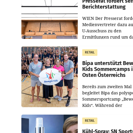
Presserat fordert se
Berichterstattung
WIEN Der Presserat ford
Medienvertreter dazu au
U-Ausschuss zu den
Ermittlungen rund um d
Ableben des Ex-Sektions
im Justizministerium, Chr
RETAIL
Pilnacek, auf sensible
Bipa unterstützt Be
Kids Sommercamps 
Osten Österreichs
Bereits zum zweiten Mal
begleitet Bipa das polysp
Sommersportcamp „Bew
Kids“. Während der
Campwochen in den Mon
Juli und August versorgt
RETAIL
Unternehmen Kinder so
Kühl-Spray: SN Sport