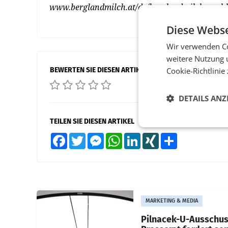
www.berglandmilch.at/de/berglandmilch-nachh
Diese Webse
Wir verwenden Co
weitere Nutzung 
BEWERTEN SIE DIESEN ARTIKEL
Cookie-Richtlinie
DETAILS ANZ
TEILEN SIE DIESEN ARTIKEL
Facebook
Twitter
Messenger
WhatsApp
LinkedIn
XING
Teilen
MARKETING & MEDIA
Pilnacek-U-Ausschus