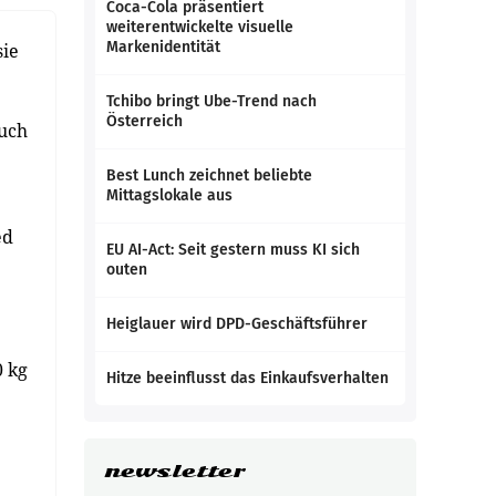
Coca-Cola präsentiert
weiterentwickelte visuelle
Markenidentität
sie
Tchibo bringt Ube-Trend nach
Österreich
auch
Best Lunch zeichnet beliebte
Mittagslokale aus
ed
EU AI-Act: Seit gestern muss KI sich
outen
Heiglauer wird DPD-Geschäftsführer
0 kg
Hitze beeinflusst das Einkaufsverhalten
newsletter