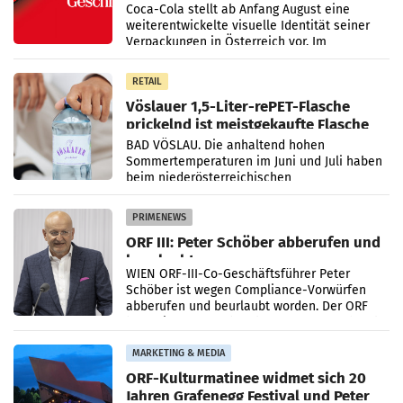
Markenidentität
Coca-Cola stellt ab Anfang August eine
weiterentwickelte visuelle Identität seiner
Verpackungen in Österreich vor. Im
Mittelpunkt des Redesigns stehen zentrale
Gestaltungselemente
RETAIL
Vöslauer 1,5-Liter-rePET-Flasche
prickelnd ist meistgekaufte Flasche
Österreichs
BAD VÖSLAU. Die anhaltend hohen
Sommertemperaturen im Juni und Juli haben
beim niederösterreichischen
Getränkehersteller Vöslauer zu deutlichen
Absatzzuwächsen geführt. Während
PRIMENEWS
ORF III: Peter Schöber abberufen und
beurlaubt
WIEN ORF-III-Co-Geschäftsführer Peter
Schöber ist wegen Compliance-Vorwürfen
abberufen und beurlaubt worden. Der ORF
bestätigte gegenüber der APA entsprechende
Medienberichte.
MARKETING & MEDIA
ORF-Kulturmatinee widmet sich 20
Jahren Grafenegg Festival und Peter