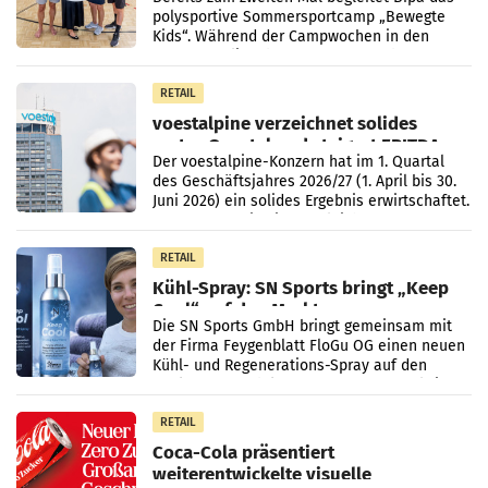
polysportive Sommersportcamp „Bewegte
Kids“. Während der Campwochen in den
Monaten Juli und August versorgt das
Unternehmen Kinder sowie
RETAIL
voestalpine verzeichnet solides
erstes Quartal und steigert EBITDA
Der voestalpine-Konzern hat im 1. Quartal
des Geschäftsjahres 2026/27 (1. April bis 30.
Juni 2026) ein solides Ergebnis erwirtschaftet.
Der Umsatz stieg im Vergleich zur
Vorjahresperiode
RETAIL
Kühl-Spray: SN Sports bringt „Keep
Cool“ auf den Markt
Die SN Sports GmbH bringt gemeinsam mit
der Firma Feygenblatt FloGu OG einen neuen
Kühl- und Regenerations-Spray auf den
Markt. Das Produkt namens „Keep Cool“ ist zu
100 Prozent
RETAIL
Coca-Cola präsentiert
weiterentwickelte visuelle