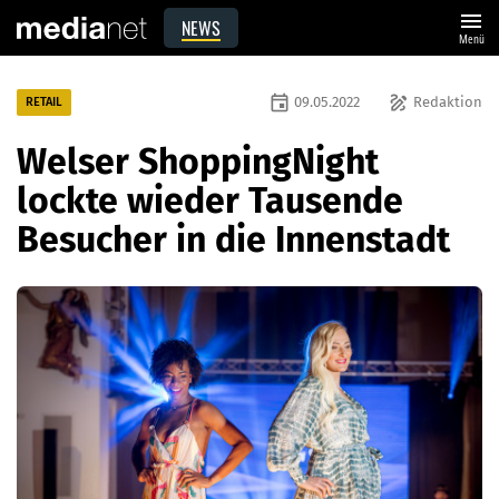
menu
NEWS
Menü
event
draw
09.05.2022
Redaktion
RETAIL
Welser ShoppingNight
lockte wieder Tausende
Besucher in die Innenstadt