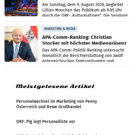
Simonischek
Am Sonntag, dem 9. August 2026, begleitet
Lillian Moschen das Publikum ab 9.05 Uhr
durch die ORF-„Kulturmatinee“. Die Sendung
startet mit der Dokumentation „20 Jahre
Grafenegg
MARKETING & MEDIA
APA-Comm-Ranking: Christian
Stocker mit höchster Medienpräsenz
im Juli
Das APA-Comm-Politik-Ranking untersucht
monatlich die Berichterstattung von zwölf
österreichischen Tageszeitungen und
analysiert, welche Politikerinnen und
Politiker Österreichs die
Meistgelesene Artikel
Personalwechsel im Marketing von Penny
Österreich und Rewe Großhandel
ORF: Pig legt Personalliste vor