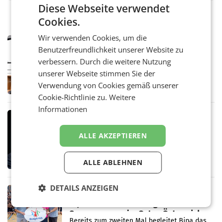
Diese Webseite verwendet
Cookies.
Wir verwenden Cookies, um die
MARKETING & MEDIA
Benutzerfreundlichkeit unserer Website zu
Pilnacek-U-Ausschuss - Presserat
verbessern. Durch die weitere Nutzung
fordert sensible Berichterstattung
WIEN Der Presserat fordert Medienvertreter
unserer Webseite stimmen Sie der
dazu auf, im U-Ausschuss zu den
Verwendung von Cookies gemäß unserer
Ermittlungen rund um das Ableben des Ex-
Cookie-Richtlinie zu.
Weitere
Sektionschefs im Justizministerium, Christian
Pilnacek, auf sensible
Informationen
MARKETING & MEDIA
Stiftungsrat Lederer wehrt sich in
ALLE AKZEPTIEREN
den SN gegen Vorwürfe
Mehrere Themen beschäftigen derzeit den
ORF. Am Dienstag soll im Stiftungsrat über
ALLE ABLEHNEN
die vom neuen ORF-Chef Clemens Pig
vorgeschlagenen Besetzungen für die
Direktionen abgestimmt werden.
DETAILS ANZEIGEN
RETAIL
Bipa unterstützt Bewegte Kids
Sommercamps im Osten Österreichs
Bereits zum zweiten Mal begleitet Bipa das