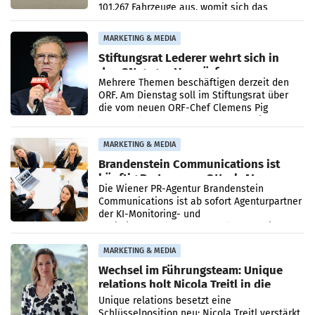
101.267 Fahrzeuge aus, womit sich das
Ergebnis gegenüber Juli 2025 mehr als
verdoppelte (+102
MARKETING & MEDIA
Stiftungsrat Lederer wehrt sich in
den SN gegen Vorwürfe
Mehrere Themen beschäftigen derzeit den
ORF. Am Dienstag soll im Stiftungsrat über
die vom neuen ORF-Chef Clemens Pig
vorgeschlagenen Besetzungen für die
Direktionen abgestimmt werden.
MARKETING & MEDIA
Brandenstein Communications ist
künftig Partner von OtterlyAI
Die Wiener PR-Agentur Brandenstein
Communications ist ab sofort Agenturpartner
der KI-Monitoring- und
Optimierungsplattform OtterlyAI. Damit baut
die Agentur ihr Leistungsportfolio
MARKETING & MEDIA
Wechsel im Führungsteam: Unique
relations holt Nicola Treitl in die
Geschäftsleitung
Unique relations besetzt eine
Schlüsselposition neu: Nicola Treitl verstärkt