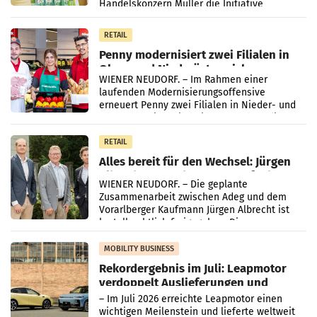
Handelskonzern Müller die Initiative
„Kreislauf-Helden“ in allen österreichischen
Müller-Filialen
RETAIL
Penny modernisiert zwei Filialen in
Ober- und Niederösterreich
WIENER NEUDORF. – Im Rahmen einer
laufenden Modernisierungsoffensive
erneuert Penny zwei Filialen in Nieder- und
Oberösterreich. Die beiden Standorte liegen
in Haag sowie im rund
RETAIL
Alles bereit für den Wechsel: Jürgen
Albrecht setzt ab 1.1.2027 auf Adeg
WIENER NEUDORF. – Die geplante
Zusammenarbeit zwischen Adeg und dem
Vorarlberger Kaufmann Jürgen Albrecht ist
kartellrechtlich freigegeben: Die
Bundeswettbewerbsbehörde und der
Bundeskartellanwalt
MOBILITY BUSINESS
Rekordergebnis im Juli: Leapmotor
verdoppelt Auslieferungen und
überschreitet die 100.000er-Marke
– Im Juli 2026 erreichte Leapmotor einen
wichtigen Meilenstein und lieferte weltweit