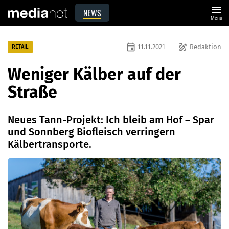
menu
NEWS
Menü
event
draw
11.11.2021
Redaktion
RETAIL
Weniger Kälber auf der
Straße
Neues Tann-Projekt: Ich bleib am Hof – Spar
und Sonnberg Biofleisch verringern
Kälbertransporte.