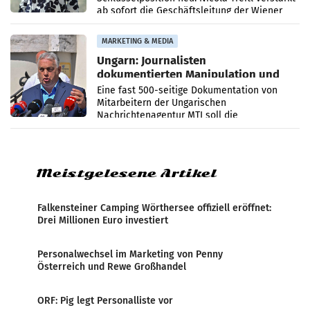
ab sofort die Geschäftsleitung der Wiener
PR-Agentur an der Seite von Josef Kalina und
Anna Kalina-Mahr.
MARKETING & MEDIA
Ungarn: Journalisten
dokumentierten Manipulation und
Zensur
Eine fast 500-seitige Dokumentation von
Mitarbeitern der Ungarischen
Nachrichtenagentur MTI soll die
systematische Nachrichten-Manipulation und
Zensur bei der Agentur während der Zeit
Meistgelesene Artikel
Falkensteiner Camping Wörthersee offiziell eröffnet:
Drei Millionen Euro investiert
Personalwechsel im Marketing von Penny
Österreich und Rewe Großhandel
ORF: Pig legt Personalliste vor