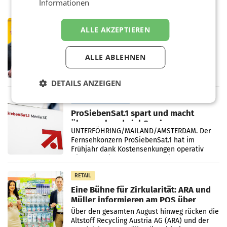
Informationen
PRIMENEWS
ALLE AKZEPTIEREN
Österreichische Post: Umsatzplus im
ersten Halbjahr trotz schwachem
Briefgeschäft
ALLE ABLEHNEN
WIEN Die Österreichische Post AG hat im
ersten Halbjahr 2026 einen Konzernumsatz
von 1.544,0 Mio. EUR erwirtschaftet, was
DETAILS ANZEIGEN
einem Plus von 3,8 Prozent gegenüber dem
Vergleichszeitraum
MARKETING & MEDIA
ProSiebenSat.1 spart und macht
überraschend viel Gewinn
UNTERFÖHRING/MAILAND/AMSTERDAM. Der
Fernsehkonzern ProSiebenSat.1 hat im
Frühjahr dank Kostensenkungen operativ
wieder Gewinn gemacht und die
Markterwartung deutlich übertroffen.
RETAIL
Eine Bühne für Zirkularität: ARA und
Müller informieren am POS über
Kreislauffähigkeit
Über den gesamten August hinweg rücken die
Altstoff Recycling Austria AG (ARA) und der