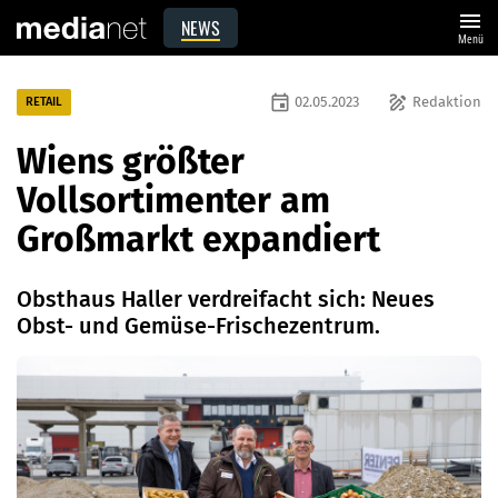
menu
NEWS
Menü
event
draw
02.05.2023
Redaktion
RETAIL
Wiens größter
Vollsortimenter am
Großmarkt expandiert
Obsthaus Haller verdreifacht sich: Neues
Obst- und Gemüse-Frischezentrum.