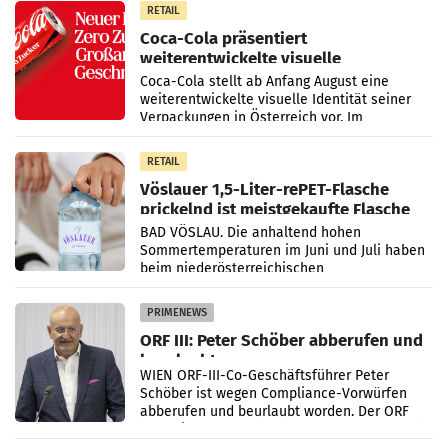
RETAIL
Coca-Cola präsentiert
weiterentwickelte visuelle
Markenidentität
Coca-Cola stellt ab Anfang August eine
weiterentwickelte visuelle Identität seiner
Verpackungen in Österreich vor. Im
Mittelpunkt des Redesigns stehen zentrale
Gestaltungselemente
RETAIL
Vöslauer 1,5-Liter-rePET-Flasche
prickelnd ist meistgekaufte Flasche
Österreichs
BAD VÖSLAU. Die anhaltend hohen
Sommertemperaturen im Juni und Juli haben
beim niederösterreichischen
Getränkehersteller Vöslauer zu deutlichen
Absatzzuwächsen geführt. Während
PRIMENEWS
ORF III: Peter Schöber abberufen und
beurlaubt
WIEN ORF-III-Co-Geschäftsführer Peter
Schöber ist wegen Compliance-Vorwürfen
abberufen und beurlaubt worden. Der ORF
bestätigte gegenüber der APA entsprechende
Medienberichte.