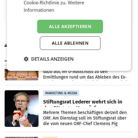
Cookie-Richtlinie zu.
Weitere
Facebook
Twitter
Messenger
WhatsApp
LinkedIn
XING
Teilen
Informationen
ALLE AKZEPTIEREN
ALLE ABLEHNEN
MARKETING & MEDIA
Pilnacek-U-Ausschuss - Presserat
DETAILS ANZEIGEN
fordert sensible Berichterstattung
WIEN Der Presserat fordert Medienvertreter
dazu auf, im U-Ausschuss zu den
Ermittlungen rund um das Ableben des Ex-
Sektionschefs im Justizministerium, Christian
Pilnacek, auf sensible
MARKETING & MEDIA
Stiftungsrat Lederer wehrt sich in
den SN gegen Vorwürfe
Mehrere Themen beschäftigen derzeit den
ORF. Am Dienstag soll im Stiftungsrat über
die vom neuen ORF-Chef Clemens Pig
vorgeschlagenen Besetzungen für die
Direktionen abgestimmt werden.