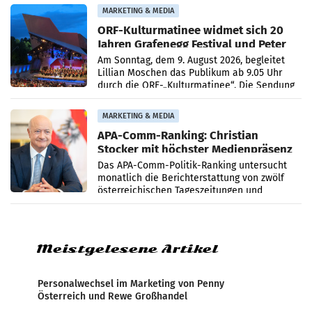
MARKETING & MEDIA
ORF-Kulturmatinee widmet sich 20
Jahren Grafenegg Festival und Peter
Simonischek
Am Sonntag, dem 9. August 2026, begleitet
Lillian Moschen das Publikum ab 9.05 Uhr
durch die ORF-„Kulturmatinee“. Die Sendung
startet mit der Dokumentation „20 Jahre
Grafenegg
MARKETING & MEDIA
APA-Comm-Ranking: Christian
Stocker mit höchster Medienpräsenz
im Juli
Das APA-Comm-Politik-Ranking untersucht
monatlich die Berichterstattung von zwölf
österreichischen Tageszeitungen und
analysiert, welche Politikerinnen und
Politiker Österreichs die
Meistgelesene Artikel
Personalwechsel im Marketing von Penny
Österreich und Rewe Großhandel