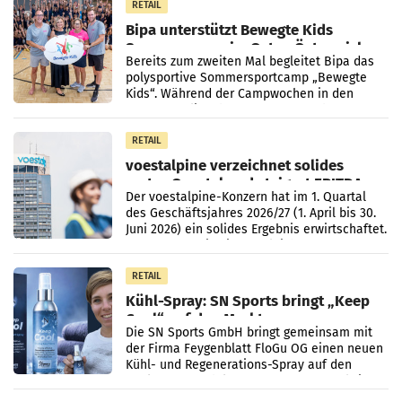
RETAIL
Bipa unterstützt Bewegte Kids
Sommercamps im Osten Österreichs
Bereits zum zweiten Mal begleitet Bipa das
polysportive Sommersportcamp „Bewegte
Kids“. Während der Campwochen in den
Monaten Juli und August versorgt das
Unternehmen Kinder sowie
RETAIL
voestalpine verzeichnet solides
erstes Quartal und steigert EBITDA
Der voestalpine-Konzern hat im 1. Quartal
des Geschäftsjahres 2026/27 (1. April bis 30.
Juni 2026) ein solides Ergebnis erwirtschaftet.
Der Umsatz stieg im Vergleich zur
Vorjahresperiode
RETAIL
Kühl-Spray: SN Sports bringt „Keep
Cool“ auf den Markt
Die SN Sports GmbH bringt gemeinsam mit
der Firma Feygenblatt FloGu OG einen neuen
Kühl- und Regenerations-Spray auf den
Markt. Das Produkt namens „Keep Cool“ ist zu
100 Prozent