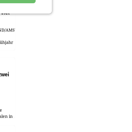
t und
viel
ND/AMSTERDAM.
rühjahr
h
zwei
e
alen in
ich.
gen in