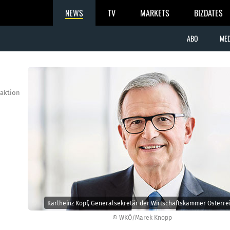
NEWS
TV
MARKETS
BIZDATES
ABO
MED
aktion
Karlheinz Kopf, Generalsekretär der Wirtschaftskammer Österre
© WKÖ/Marek Knopp