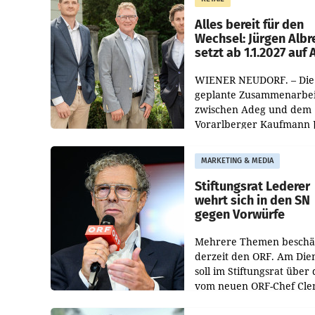
Helden“ in allen
österreichischen Müller-F
Alles bereit für den
Wechsel: Jürgen Albr
setzt ab 1.1.2027 auf
WIENER NEUDORF. – Die
geplante Zusammenarbei
zwischen Adeg und dem
Vorarlberger Kaufmann 
Albrecht ist kartellrechtl
freigegeben: Die
MARKETING & MEDIA
Bundeswettbewerbsbeh
und der Bundeskartellan
Stiftungsrat Lederer
wehrt sich in den SN
gegen Vorwürfe
Mehrere Themen beschä
derzeit den ORF. Am Die
soll im Stiftungsrat über 
vom neuen ORF-Chef Cl
Pig vorgeschlagenen