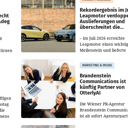
Haag sowie im rund
ilialen
Rekordergebnis im Ju
echt
Leapmotor verdoppe
 Adeg
Auslieferungen und
überschreitet die
100.000er-Marke
– Im Juli 2026 erreichte
t
Leapmotor einen wichti
Meilenstein und lieferte
Jürgen
weltweit 101.267 Fahrze
ich
aus, womit sich das Erge
MARKETING & MEDIA
gegenüber Juli 2025 meh
örde
verdoppelte (+102
walt
Brandenstein
Communications ist
künftig Partner von
OtterlyAI
ftigen
Die Wiener PR-Agentur
nstag
Brandenstein Communica
die
ist ab sofort Agenturpar
emens
der KI-Monitoring- und
Optimierungsplattform