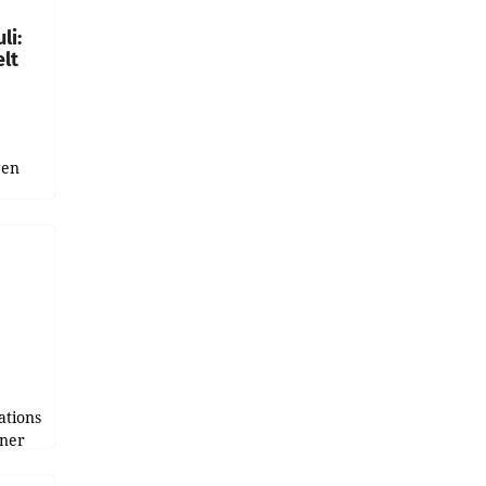
li:
lt
gen
uge
bnis
r als
tions
tner