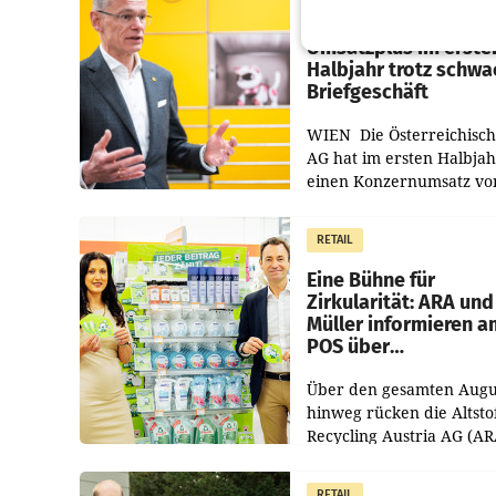
Österreichische Post
Umsatzplus im erste
Halbjahr trotz schw
Briefgeschäft
WIEN Die Österreichisch
AG hat im ersten Halbja
einen Konzernumsatz vo
1.544,0 Mio. EUR
erwirtschaftet, was eine
RETAIL
von 3,8 Prozent gegenüb
dem Vergleichszeitraum
Eine Bühne für
Zirkularität: ARA und
Müller informieren a
POS über
Kreislauffähigkeit
Über den gesamten Augu
hinweg rücken die Altsto
Recycling Austria AG (AR
und der Handelskonzern
Müller die Initiative „Krei
RETAIL