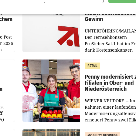
:
ProSiebenSat.1 spar
n
macht überraschend 
achem
Gewinn
UNTERFÖHRING/MAILA
e Post
Der Fernsehkonzern
hr 2026
ProSiebenSat.1 hat im F
n
dank Kostensenkungen
operativ wieder Gewinn
m Plus
gemacht und die
RETAIL
er
Markterwartung deutlic
übertroffen.
Penny modernisiert 
Filialen in Ober- und
m
Niederösterreich
WIENER NEUDORF. – Im
st
Rahmen einer laufenden
ff
Modernisierungsoffensiv
A)
erneuert Penny zwei Fili
Nieder- und Oberösterre
slauf-
Die beiden Standorte lie
MOBILITY BUSINESS