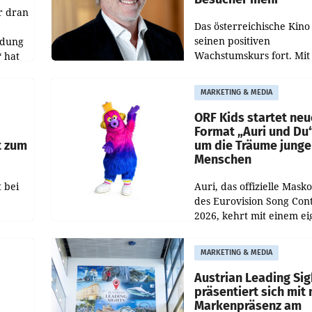
r dran
Das österreichische Kino 
seinen positiven
ldung
Wachstumskurs fort. Mit
 hat
rund 400.000 Besucheri
des
und Besucher höheren
MARKETING & MEDIA
Nettoreichweite im erst
t.
Halbjahr 2026 gegenüb
ORF Kids startet ne
Format „Auri und Du
t zum
um die Träume junge
Menschen
 bei
Auri, das offizielle Mask
des Eurovision Song Cont
2026, kehrt mit einem e
n
Format auf den Bildschi
auf.
zurück. In der neuen S
MARKETING & MEDIA
„Auri und Du“ bei ORF K
steht
Austrian Leading Sig
n
präsentiert sich mit
Markenpräsenz am