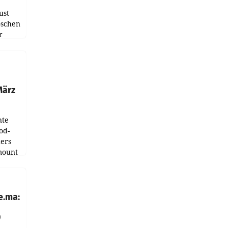
ust
oschen
r
ndung
tation
März
nte
od-
ers
mount
ess zu
e.ma:
0