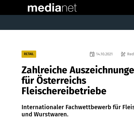
event
draw
14.10.2021
Red
RETAIL
Zahlreiche Auszeichnung
für Österreichs
Fleischereibetriebe
Internationaler Fachwettbewerb für Flei
und Wurstwaren.