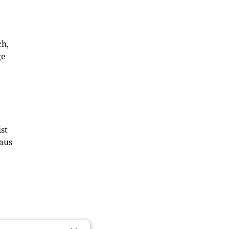
ch,
ge
e
st
 aus