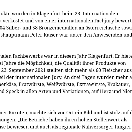
ukte wurden in Klagenfurt beim 23. Internationalen
verkostet und von einer internationalen Fachjury bewert
04 Silber- und 58 Bronzemedaillen an österreichische sow
deshauptmann Peter Kaiser war unter den Anwesenden un
alen Fachbewerbs war in diesem Jahr Klagenfurt. Er biet
i Jahre die Möglichkeit, die Qualität ihrer Produkte von
23. September 2021 stellten sich mehr als 60 Fleischer aus
il der internationalen Jury. An drei Tagen wurden mehr a
berkäse, Bratwürste, Weißwürste, Extrawürste, Krakauer,
nd Speck in allen Arten und Variationen, auf Herz und Nie
 Kärnten, machte sich vor Ort ein Bild und ist stolz auf 
hungen: „Die Betriebe haben ihren hohen Stellenwert als
se bewiesen und auch als regionale Nahversorger fungiert