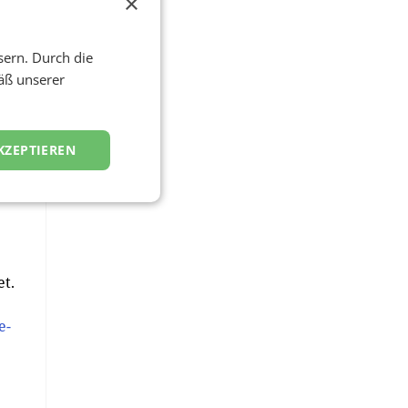
×
sern. Durch die
äß unserer
s
t
KZEPTIEREN
die
t.
e-