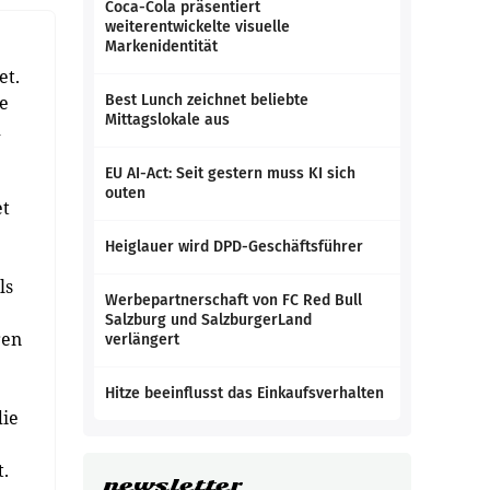
Coca-Cola präsentiert
weiterentwickelte visuelle
Markenidentität
et.
ie
Best Lunch zeichnet beliebte
Mittagslokale aus
d
EU AI-Act: Seit gestern muss KI sich
outen
et
Heiglauer wird DPD-Geschäftsführer
ls
Werbepartnerschaft von FC Red Bull
Salzburg und SalzburgerLand
ren
verlängert
Hitze beeinflusst das Einkaufsverhalten
die
.
newsletter