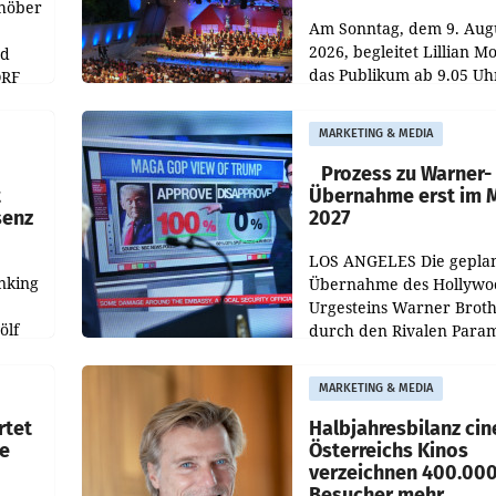
chöber
Am Sonntag, dem 9. Aug
2026, begleitet Lillian M
nd
das Publikum ab 9.05 Uh
ORF
durch die ORF-
r APA
„Kulturmatinee“. Die Se
MARKETING & MEDIA
startet mit der Dokumen
„20 Jahre Grafenegg
Prozess zu Warner-
t
Übernahme erst im 
senz
2027
LOS ANGELES Die gepla
nking
Übernahme des Hollywo
Urgesteins Warner Broth
ölf
durch den Rivalen Para
wird noch lange in der
siert,
Schwebe bleiben. Eine
MARKETING & MEDIA
d
Richterin setzte den Proz
rtet
Halbjahresbilanz cin
e
Österreichs Kinos
verzeichnen 400.00
Besucher mehr