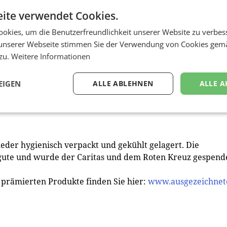
ite verwendet Cookies.
okies, um die Benutzerfreundlichkeit unserer Website zu verbes
ärntens Landeshauptmann Peter Kaiser, Jürgen Mandl,
unserer Webseite stimmen Sie der Verwendung von Cookies gem
Schaunig, ehemals Eishockeyspieler beim EC-KAC, sowie
 zu.
Weitere Informationen
ter im Boxen, kosteten sich unter der Leitung von Johanne
ndwerk und Dipl. Fleischsommelier, durch die
te. „Bewusst zu verkosten mit dem Wissen, wo das Produk
EIGEN
ALLE ABLEHNEN
ALLE A
andwerksbetriebe sind ein wichtiger Teil unserer Kultur, 
Peter Kaiser vom Wettbewerb.
der hygienisch verpackt und gekühlt gelagert. Die
ute und wurde der Caritas und dem Roten Kreuz gespende
e prämierten Produkte finden Sie hier:
www.ausgezeichnet