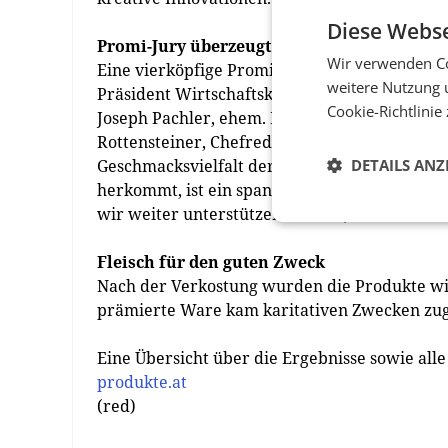
Diese Webse
Promi-Jury überzeugt von bester Qualität
Wir verwenden Co
Eine vierköpfige Promi-Jury bestehend aus K
weitere Nutzung 
Präsident Wirtschaftskammer Kärnten, Hans 
Cookie-Richtlinie
Joseph Pachler, ehem. Europa- und Staatsmeis
Rottensteiner, Chefredakteur Lebensmittelha
Geschmacksvielfalt der eingesendeten Produk
DETAILS ANZ
herkommt, ist ein spannendes Erlebnis. Die H
wir weiter unterstützen sollten“, berichtet 
Fleisch für den guten Zweck
Nach der Verkostung wurden die Produkte wie
prämierte Ware kam karitativen Zwecken zug
Eine Übersicht über die Ergebnisse sowie all
produkte.at
(red)