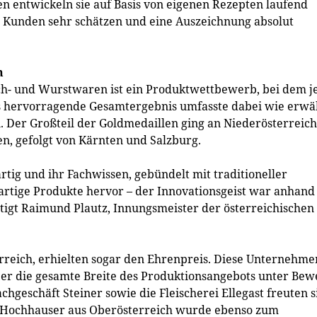
n entwickeln sie auf Basis von eigenen Rezepten laufend
e Kunden sehr schätzen und eine Auszeichnung absolut
n
ch- und Wurstwaren ist ein Produktwettbewerb, bei dem j
as hervorragende Gesamtergebnis umfasste dabei wie erwä
. Der Großteil der Goldmedaillen ging an Niederösterreich
n, gefolgt von Kärnten und Salzburg.
rtig und ihr Fachwissen, gebündelt mit traditioneller
artige Produkte hervor – der Innovationsgeist war anhand
ätigt Raimund Plautz, Innungsmeister der österreichischen
erreich, erhielten sogar den Ehrenpreis. Diese Unternehme
er die gesamte Breite des Produktionsangebots unter Bew
fachgeschäft Steiner sowie die Fleischerei Ellegast freuten s
i Hochhauser aus Oberösterreich wurde ebenso zum