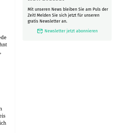
Mit unseren News bleiben Sie am Puls der
Zeit! Melden Sie sich jetzt für unseren
gratis Newsletter an.
mark_email_read
Newsletter jetzt abonnieren
ede
hnt
,
n
eis
ich