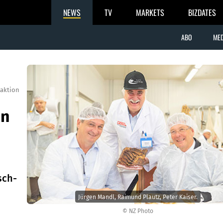
NEWS
TV
MARKETS
BIZDATES
ABO
MED
aktion
en
sch-
Jürgen Mandl, Raimund Plautz, Peter Kaiser.
© NZ Photo