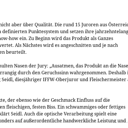
nicht aber über Qualität. Die rund 15 Juroren aus Österrei
 definierten Punktesystem und setzen ihre jahrzehntelan
now-how ein. Zu Beginn wird das Produkt als Ganzes
ertet. Als Nächstes wird es angeschnitten und je nach
n beurteilt.
chulten Nasen der Jury: „Ausatmen, das Produkt an die Nas
orrangig durch den Geruchssinn wahrgenommen. Deshalb i
g Seidl, diesjähriger IFFW-Oberjuror und Fleischermeister
ukte, der ebenso wie der Geschmack Einfluss auf die
en fleischigen, festen Biss. Ein schwammiges oder fettiges
ärt Seidl. Auch die optische Verarbeitung spielt eine
esonders auf außerordentliche handwerkliche Leistung und