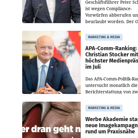
Geschäftsführer Peter S
ist wegen Compliance-
Vorwürfen abberufen u
beurlaubt worden. Der 
bestätigte gegenüber de
entsprechende
MARKETING & MEDIA
Medienberichte.
APA-Comm-Ranking:
Christian Stocker mi
höchster Medienprä
im Juli
Das APA-Comm-Politik-Ra
untersucht monatlich die
Berichterstattung von zw
österreichischen
Tageszeitungen und analy
MARKETING & MEDIA
welche Politikerinnen un
Politiker Österreichs die
Werbe Akademie sta
neue Imagekampagn
rund um Praxisnähe