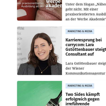
Unter dem Slogan „Nähe
geht nicht. Mit einer
praxisorientierten Ausbi
an der Werbe Akademie“
die Bildungseinrichtung 
WIFI Wien eine neue
MARKETING & MEDIA
Imagekampagne gestarte
Karrieresprung bei
currycom: Lara
Gstöttenbauer steig
Consultant auf
Lara Gstöttenbauer steigt
der Wiener
Kommunikationsagentur
currycom communicatio
partners zum Consultant 
MARKETING & MEDIA
Die 27-jährige Beraterin
betreut Kundinnen und
Two Sides kämpft
Kunden in den Bereiche
erfolgreich gegen
irreführende