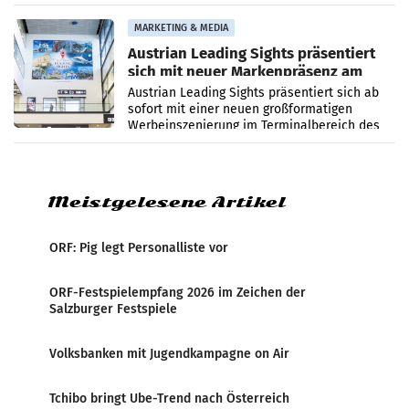
Umweltaussagen bei Papierkommunikation
und papierbasierten Verpackungen
MARKETING & MEDIA
Austrian Leading Sights präsentiert
sich mit neuer Markenpräsenz am
Flughafen Wien
Austrian Leading Sights präsentiert sich ab
sofort mit einer neuen großformatigen
Werbeinszenierung im Terminalbereich des
Flughafen Wien. Die Präsenz befindet sich im
Verbindungsbereich
Meistgelesene Artikel
ORF: Pig legt Personalliste vor
ORF-Festspielempfang 2026 im Zeichen der
Salzburger Festspiele
Volksbanken mit Jugendkampagne on Air
Tchibo bringt Ube-Trend nach Österreich