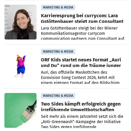
2026 gegenüber dem
MARKETING & MEDIA
Karrieresprung bei currycom: Lara
Gstöttenbauer steigt zum Consultant
auf
Lara Gstöttenbauer steigt bei der Wiener
Kommunikationsagentur currycom
communication partners zum Consultant auf.
Die 27-jährige Beraterin betreut Kundinnen
und Kunden in den Bereichen
MARKETING & MEDIA
ORF Kids startet neues Format „Auri
und Du“ rund um die Träume junger
Menschen
Auri, das offizielle Maskottchen des
Eurovision Song Contest 2026, kehrt mit
einem eigenen Format auf den Bildschirm
zurück. In der neuen Sendung „Auri und Du“
bei ORF Kids steht
MARKETING & MEDIA
Two Sides kämpft erfolgreich gegen
irreführende Umweltbotschaften
beim Papiereinsatz
Seit mehr als einem Jahrzehnt setzt sich die
„Anti-Greenwash“-Kampagne der Initiative
Two Sides gegen irreführende