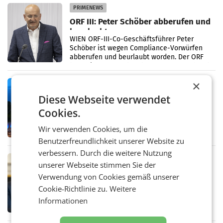
PRIMENEWS
ORF III: Peter Schöber abberufen und
beurlaubt
WIEN ORF-III-Co-Geschäftsführer Peter
Schöber ist wegen Compliance-Vorwürfen
abberufen und beurlaubt worden. Der ORF
bestätigte gegenüber der APA entsprechende
Medienberichte.
×
MARKETING & MEDIA
ORF-Kulturmatinee widmet sich 20
Diese Webseite verwendet
Jahren Grafenegg Festival und Peter
Cookies.
Simonischek
Am Sonntag, dem 9. August 2026, begleitet
Lillian Moschen das Publikum ab 9.05 Uhr
Wir verwenden Cookies, um die
durch die ORF-„Kulturmatinee“. Die Sendung
Benutzerfreundlichkeit unserer Website zu
startet mit der Dokumentation „20 Jahre
verbessern. Durch die weitere Nutzung
Grafenegg
MARKETING & MEDIA
unserer Webseite stimmen Sie der
APA-Comm-Ranking: Christian
Verwendung von Cookies gemäß unserer
Stocker mit höchster Medienpräsenz
Cookie-Richtlinie zu.
Weitere
im Juli
Das APA-Comm-Politik-Ranking untersucht
Informationen
monatlich die Berichterstattung von zwölf
österreichischen Tageszeitungen und
analysiert, welche Politikerinnen und