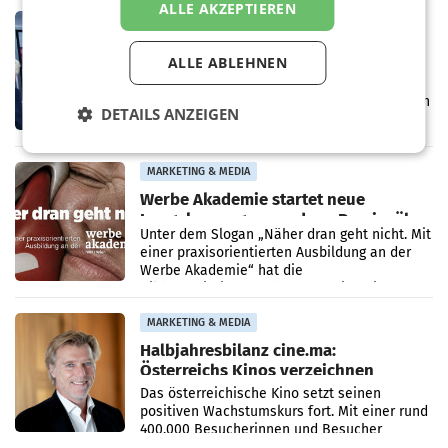
ALLE AKZEPTIEREN
Politiker Österreichs die
MARKETING & MEDIA
Prozess zu Warner-Übernahme erst
ALLE ABLEHNEN
im März 2027
LOS ANGELES Die geplante Übernahme des
Hollywood-Urgesteins Warner Brothers durch
DETAILS ANZEIGEN
den Rivalen Paramount wird noch lange in
der Schwebe bleiben. Eine Richterin setzte
den Prozess zu
MARKETING & MEDIA
Werbe Akademie startet neue
Imagekampagne rund um Praxisnähe
Unter dem Slogan „Näher dran geht nicht. Mit
einer praxisorientierten Ausbildung an der
Werbe Akademie“ hat die
Bildungseinrichtung des WIFI Wien eine neue
Imagekampagne gestartet.
MARKETING & MEDIA
Halbjahresbilanz cine.ma:
Österreichs Kinos verzeichnen
400.000 Besucher mehr
Das österreichische Kino setzt seinen
positiven Wachstumskurs fort. Mit einer rund
400.000 Besucherinnen und Besucher
höheren Nettoreichweite im ersten Halbjahr