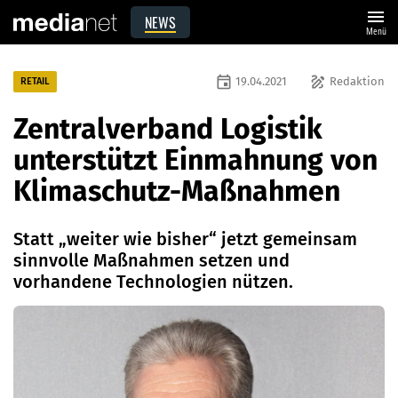
menu
NEWS
Menü
event
draw
19.04.2021
Redaktion
RETAIL
Zentralverband Logistik
unterstützt Einmahnung von
Klimaschutz-Maßnahmen
Statt „weiter wie bisher“ jetzt gemeinsam
sinnvolle Maßnahmen setzen und
vorhandene Technologien nützen.