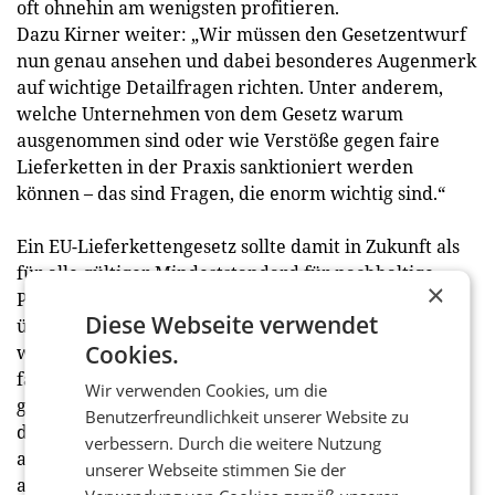
oft ohnehin am wenigsten profitieren.
Dazu Kirner weiter: „Wir müssen den Gesetzentwurf
nun genau ansehen und dabei besonderes Augenmerk
auf wichtige Detailfragen richten. Unter anderem,
welche Unternehmen von dem Gesetz warum
ausgenommen sind oder wie Verstöße gegen faire
Lieferketten in der Praxis sanktioniert werden
können – das sind Fragen, die enorm wichtig sind.“
Ein EU-Lieferkettengesetz sollte damit in Zukunft als
für alle gültiger Mindeststandard für nachhaltige
×
Produktionsbedingungen Gültigkeit haben. „Ich bin
Diese Webseite verwendet
überzeugt, dass der heutige Tag den Beginn einer
Cookies.
weitreichenden positiven Entwicklung in Richtung
fairer Lieferketten markiert. Wir müssen aber alle
Wir verwenden Cookies, um die
gemeinsam weiter konsequent daran arbeiten, dass
Benutzerfreundlichkeit unserer Website zu
dieses ambitionierte Ziel in den kommenden Jahren
verbessern. Durch die weitere Nutzung
auch tatsächlich umgesetzt wird“, so Kirner
unserer Webseite stimmen Sie der
abschließend