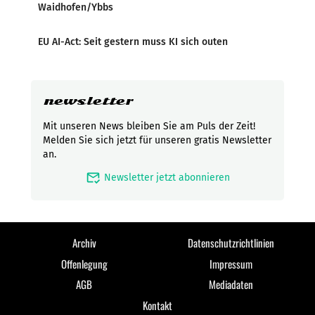
Waidhofen/Ybbs
EU AI-Act: Seit gestern muss KI sich outen
newsletter
Mit unseren News bleiben Sie am Puls der Zeit!
Melden Sie sich jetzt für unseren gratis Newsletter
an.
mark_email_read
Newsletter jetzt abonnieren
Archiv
Datenschutzrichtlinien
Offenlegung
Impressum
AGB
Mediadaten
Kontakt