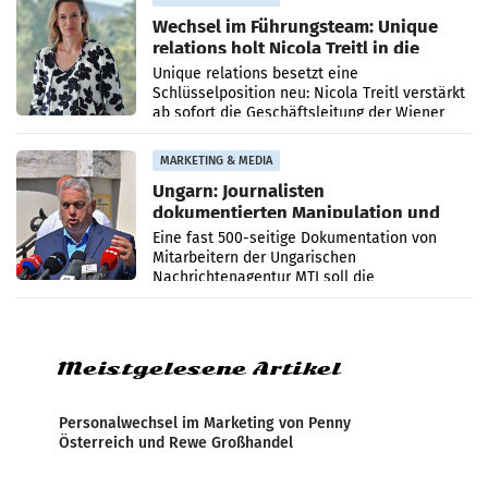
Wechsel im Führungsteam: Unique
relations holt Nicola Treitl in die
Geschäftsleitung
Unique relations besetzt eine
Schlüsselposition neu: Nicola Treitl verstärkt
ab sofort die Geschäftsleitung der Wiener
PR-Agentur an der Seite von Josef Kalina und
Anna Kalina-Mahr.
MARKETING & MEDIA
Ungarn: Journalisten
dokumentierten Manipulation und
Zensur
Eine fast 500-seitige Dokumentation von
Mitarbeitern der Ungarischen
Nachrichtenagentur MTI soll die
systematische Nachrichten-Manipulation und
Zensur bei der Agentur während der Zeit
Meistgelesene Artikel
Personalwechsel im Marketing von Penny
Österreich und Rewe Großhandel