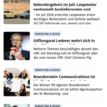
Rekordergebnis im Juli: Leapmotor
verdoppelt Auslieferungen und
überschreitet die 100.000er-Marke
– Im Juli 2026 erreichte Leapmotor einen
wichtigen Meilenstein und lieferte weltweit
101.267 Fahrzeuge aus, womit sich das
Ergebnis gegenüber Juli 2025 mehr als
verdoppelte (+102
MARKETING & MEDIA
Stiftungsrat Lederer wehrt sich in
den SN gegen Vorwürfe
Mehrere Themen beschäftigen derzeit den
ORF. Am Dienstag soll im Stiftungsrat über
die vom neuen ORF-Chef Clemens Pig
vorgeschlagenen Besetzungen für die
Direktionen abgestimmt werden.
MARKETING & MEDIA
Brandenstein Communications ist
künftig Partner von OtterlyAI
Die Wiener PR-Agentur Brandenstein
Communications ist ab sofort Agenturpartner
der KI-Monitoring- und
Optimierungsplattform OtterlyAI. Damit baut
die Agentur ihr Leistungsportfolio
MARKETING & MEDIA