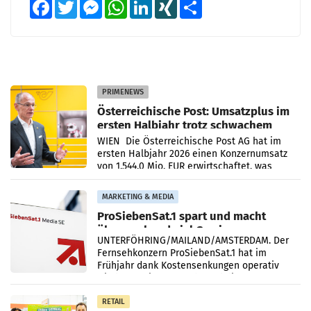
Facebook
Twitter
Messenger
WhatsApp
LinkedIn
XING
Teilen
PRIMENEWS
Österreichische Post: Umsatzplus im
ersten Halbjahr trotz schwachem
Briefgeschäft
WIEN Die Österreichische Post AG hat im
ersten Halbjahr 2026 einen Konzernumsatz
von 1.544,0 Mio. EUR erwirtschaftet, was
einem Plus von 3,8 Prozent gegenüber dem
Vergleichszeitraum
MARKETING & MEDIA
ProSiebenSat.1 spart und macht
überraschend viel Gewinn
UNTERFÖHRING/MAILAND/AMSTERDAM. Der
Fernsehkonzern ProSiebenSat.1 hat im
Frühjahr dank Kostensenkungen operativ
wieder Gewinn gemacht und die
Markterwartung deutlich übertroffen.
RETAIL