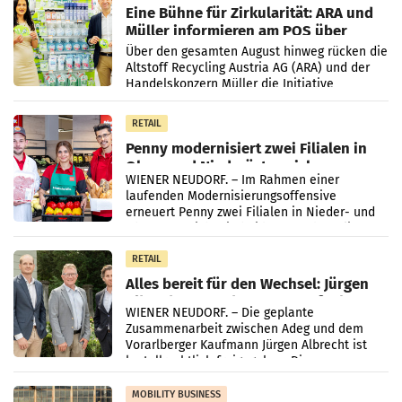
Eine Bühne für Zirkularität: ARA und
Müller informieren am POS über
Kreislauffähigkeit
Über den gesamten August hinweg rücken die
Altstoff Recycling Austria AG (ARA) und der
Handelskonzern Müller die Initiative
„Kreislauf-Helden“ in allen österreichischen
Müller-Filialen
RETAIL
Penny modernisiert zwei Filialen in
Ober- und Niederösterreich
WIENER NEUDORF. – Im Rahmen einer
laufenden Modernisierungsoffensive
erneuert Penny zwei Filialen in Nieder- und
Oberösterreich. Die beiden Standorte liegen
in Haag sowie im rund
RETAIL
Alles bereit für den Wechsel: Jürgen
Albrecht setzt ab 1.1.2027 auf Adeg
WIENER NEUDORF. – Die geplante
Zusammenarbeit zwischen Adeg und dem
Vorarlberger Kaufmann Jürgen Albrecht ist
kartellrechtlich freigegeben: Die
Bundeswettbewerbsbehörde und der
Bundeskartellanwalt
MOBILITY BUSINESS