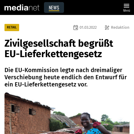
menu
NEWS
Menü
event
draw
01.03.2022
Redaktion
RETAIL
Zivilgesellschaft begrüßt
EU-Lieferkettengesetz
Die EU-Kommission legte nach dreimaliger
Verschiebung heute endlich den Entwurf für
ein EU-Lieferkettengesetz vor.