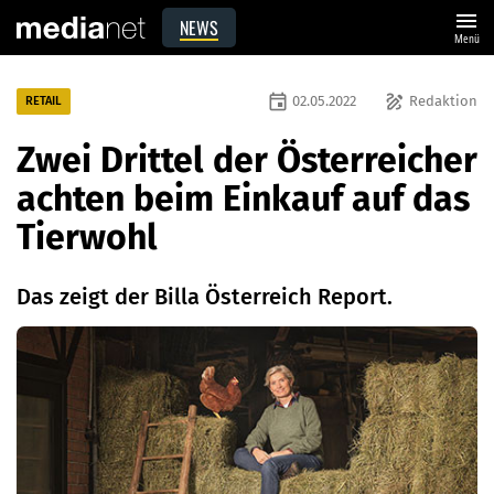
menu
NEWS
Menü
event
draw
02.05.2022
Redaktion
RETAIL
Zwei Drittel der Österreicher
achten beim Einkauf auf das
Tierwohl
Das zeigt der Billa Österreich Report.