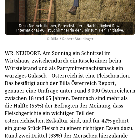
Tanja Dietrich-Hübner, Bereichsleiterin Nachhaltigkeit Rewe
International AG, ist Schirmherrin der „Fair zum Tier“-Initiative.
© Billa / Robert Staudinger
WR. NEUDORF. Am Sonntag ein Schnitzel im
Wirtshaus, zwischendurch ein Käsekrainer beim
Würstelstand und als Partymitternachtssnack ein
würziges Gulasch – Österreich ist eine Fleischnation.
Das bestätigt auch der Billa Österreich Report,
genauer eine Umfrage unter rund 3.000 Österreichern
zwischen 18 und 65 Jahren. Demnach sind mehr als
die Hälfte (55%) der Befragten der Meinung, dass
Fleischgerichte ein wichtiger Teil der
österreichischen Esskultur sind, und für 42% gehört
ein gutes Stück Fleisch zu einem richtigen Essen dazu.
Rund zwei Drittel (63%) der Menschen hierzulande