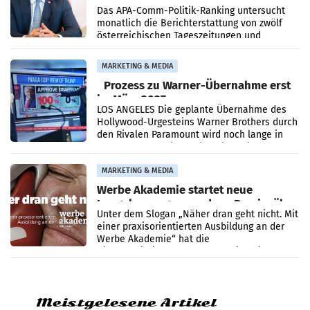
im Juli
Das APA-Comm-Politik-Ranking untersucht
monatlich die Berichterstattung von zwölf
österreichischen Tageszeitungen und
analysiert, welche Politikerinnen und
Politiker Österreichs die
MARKETING & MEDIA
Prozess zu Warner-Übernahme erst
im März 2027
LOS ANGELES Die geplante Übernahme des
Hollywood-Urgesteins Warner Brothers durch
den Rivalen Paramount wird noch lange in
der Schwebe bleiben. Eine Richterin setzte
den Prozess zu
MARKETING & MEDIA
Werbe Akademie startet neue
Imagekampagne rund um Praxisnähe
Unter dem Slogan „Näher dran geht nicht. Mit
einer praxisorientierten Ausbildung an der
Werbe Akademie“ hat die
Bildungseinrichtung des WIFI Wien eine neue
Imagekampagne gestartet.
Meistgelesene Artikel