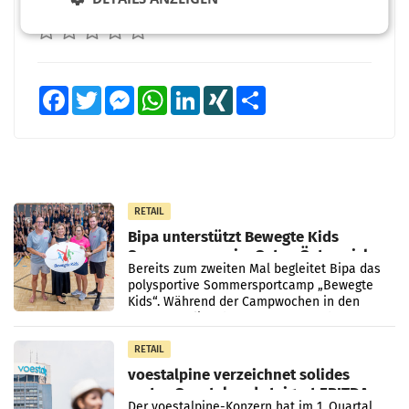
BEWERTEN SIE DIESEN ARTIKEL
Facebook
Twitter
Messenger
WhatsApp
LinkedIn
XING
Teilen
RETAIL
Bipa unterstützt Bewegte Kids
Sommercamps im Osten Österreichs
Bereits zum zweiten Mal begleitet Bipa das
polysportive Sommersportcamp „Bewegte
Kids“. Während der Campwochen in den
Monaten Juli und August versorgt das
Unternehmen Kinder sowie
RETAIL
voestalpine verzeichnet solides
erstes Quartal und steigert EBITDA
Der voestalpine-Konzern hat im 1. Quartal