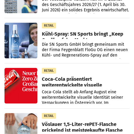
des Geschäftsjahres 2026/27 (1. April bis 30.
Juni 2026) ein solides Ergebnis erwirtschaftet.
Der Umsatz stieg im Vergleich zur
Vorjahresperiode
RETAIL
Kühl-Spray: SN Sports bringt „Keep
Cool“ auf den Markt
Die SN Sports GmbH bringt gemeinsam mit
der Firma Feygenblatt FloGu OG einen neuen
Kühl- und Regenerations-Spray auf den
Markt. Das Produkt namens „Keep Cool“ ist zu
100 Prozent
RETAIL
Coca-Cola präsentiert
weiterentwickelte visuelle
Markenidentität
Coca-Cola stellt ab Anfang August eine
weiterentwickelte visuelle Identität seiner
Verpackungen in Österreich vor. Im
Mittelpunkt des Redesigns stehen zentrale
Gestaltungselemente
RETAIL
Vöslauer 1,5-Liter-rePET-Flasche
prickelnd ist meistgekaufte Flasche