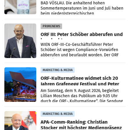
Österreichs
BAD VÖSLAU. Die anhaltend hohen
Sommertemperaturen im Juni und Juli haben
beim niederösterreichischen
Getränkehersteller Vöslauer zu deutlichen
Absatzzuwächsen geführt. Während
PRIMENEWS
ORF III: Peter Schöber abberufen und
beurlaubt
WIEN ORF-III-Co-Geschäftsführer Peter
Schöber ist wegen Compliance-Vorwürfen
abberufen und beurlaubt worden. Der ORF
bestätigte gegenüber der APA entsprechende
Medienberichte.
MARKETING & MEDIA
ORF-Kulturmatinee widmet sich 20
Jahren Grafenegg Festival und Peter
Simonischek
Am Sonntag, dem 9. August 2026, begleitet
Lillian Moschen das Publikum ab 9.05 Uhr
durch die ORF-„Kulturmatinee“. Die Sendung
startet mit der Dokumentation „20 Jahre
Grafenegg
MARKETING & MEDIA
APA-Comm-Ranking: Christian
Stocker mit höchster Medienpräsenz