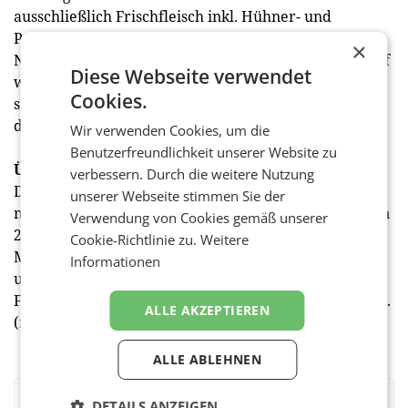
ausschließlich Frischfleisch inkl. Hühner- und
Putenfleisch in „Fair zum Tier“-Qualität oder von „Ja!
×
Natürlich“. Das Tierwohl-Angebot wird sukzessive auf
Diese Webseite verwendet
weitere Standorte ausgeweitet. Die Kunden haben
Cookies.
somit die Gewissheit, hier Produkte zu wählen, die
deutlich höhere Tierwohl-Standards erfüllen.
Wir verwenden Cookies, um die
Benutzerfreundlichkeit unserer Website zu
Über den Billa Österreich Report
verbessern. Durch die weitere Nutzung
Das Markt- und Meinungsforschungsinstitut
unserer Webseite stimmen Sie der
marketmind hat im Auftrag von Billa im Zeitraum von
Verwendung von Cookies gemäß unserer
2. bis 22. November 2021 insgesamt 3.013 Frauen und
Cookie-Richtlinie zu.
Weitere
Männer im Alter zwischen 18 und 65 Jahren zu
Informationen
unterschiedlichen Themen u.a. auch zum
Fleischkonsum und zu Einkaufsgewohnheiten befragt.
ALLE AKZEPTIEREN
(red)
ALLE ABLEHNEN
DETAILS ANZEIGEN