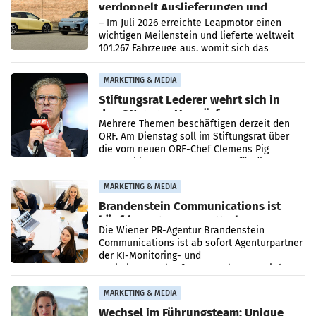
verdoppelt Auslieferungen und
überschreitet die 100.000er-Marke
– Im Juli 2026 erreichte Leapmotor einen
wichtigen Meilenstein und lieferte weltweit
101.267 Fahrzeuge aus, womit sich das
Ergebnis gegenüber Juli 2025 mehr als
verdoppelte (+102
MARKETING & MEDIA
Stiftungsrat Lederer wehrt sich in
den SN gegen Vorwürfe
Mehrere Themen beschäftigen derzeit den
ORF. Am Dienstag soll im Stiftungsrat über
die vom neuen ORF-Chef Clemens Pig
vorgeschlagenen Besetzungen für die
Direktionen abgestimmt werden.
MARKETING & MEDIA
Brandenstein Communications ist
künftig Partner von OtterlyAI
Die Wiener PR-Agentur Brandenstein
Communications ist ab sofort Agenturpartner
der KI-Monitoring- und
Optimierungsplattform OtterlyAI. Damit baut
die Agentur ihr Leistungsportfolio
MARKETING & MEDIA
Wechsel im Führungsteam: Unique