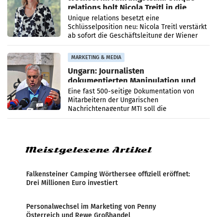
relations holt Nicola Treitl in die
Geschäftsleitung
Unique relations besetzt eine
Schlüsselposition neu: Nicola Treitl verstärkt
ab sofort die Geschäftsleitung der Wiener
PR-Agentur an der Seite von Josef Kalina und
Anna Kalina-Mahr.
MARKETING & MEDIA
Ungarn: Journalisten
dokumentierten Manipulation und
Zensur
Eine fast 500-seitige Dokumentation von
Mitarbeitern der Ungarischen
Nachrichtenagentur MTI soll die
systematische Nachrichten-Manipulation und
Zensur bei der Agentur während der Zeit
Meistgelesene Artikel
Falkensteiner Camping Wörthersee offiziell eröffnet:
Drei Millionen Euro investiert
Personalwechsel im Marketing von Penny
Österreich und Rewe Großhandel