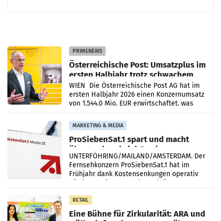
PRIMENEWS
Österreichische Post: Umsatzplus im
ersten Halbjahr trotz schwachem
Briefgeschäft
WIEN Die Österreichische Post AG hat im
ersten Halbjahr 2026 einen Konzernumsatz
von 1.544,0 Mio. EUR erwirtschaftet, was
einem Plus von 3,8 Prozent gegenüber dem
Vergleichszeitraum
MARKETING & MEDIA
ProSiebenSat.1 spart und macht
überraschend viel Gewinn
UNTERFÖHRING/MAILAND/AMSTERDAM. Der
Fernsehkonzern ProSiebenSat.1 hat im
Frühjahr dank Kostensenkungen operativ
wieder Gewinn gemacht und die
Markterwartung deutlich übertroffen.
RETAIL
Eine Bühne für Zirkularität: ARA und