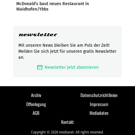
McDonald’s baut neues Restaurant in
Waidhofen/Ybbs
newsletter
Mit unseren News bleiben Sie am Puls der Zeit!
Melden Sie sich jetzt für unseren gratis Newsletter
an.
mark_email_read
Newsletter jetzt abonnieren
Archiv
Datenschutzrichtlinien
Offenlegung
Impressum
AGB
Mediadaten
Kontakt
Copyright © 2026 medianet. All rights reserved.