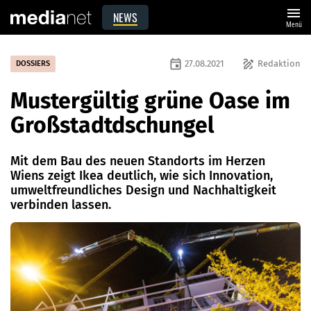
menu
NEWS
Menü
event
draw
27.08.2021
Redaktion
DOSSIERS
Mustergültig grüne Oase im
Großstadtdschungel
Mit dem Bau des neuen Standorts im Herzen
Wiens zeigt Ikea deutlich, wie sich Innovation,
umweltfreundliches Design und Nachhaltigkeit
verbinden lassen.