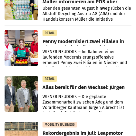
Müller informieren am POS über
Kreislauffähigkeit
Über den gesamten August hinweg rücken die
Altstoff Recycling Austria AG (ARA) und der
Handelskonzern Müller die Initiative
„Kreislauf-Helden“ in allen österreichischen
Müller-Filialen
RETAIL
Penny modernisiert zwei Filialen in
Ober- und Niederösterreich
WIENER NEUDORF. – Im Rahmen einer
laufenden Modernisierungsoffensive
erneuert Penny zwei Filialen in Nieder- und
Oberösterreich. Die beiden Standorte liegen
in Haag sowie im rund
RETAIL
Alles bereit für den Wechsel: Jürgen
Albrecht setzt ab 1.1.2027 auf Adeg
WIENER NEUDORF. – Die geplante
Zusammenarbeit zwischen Adeg und dem
Vorarlberger Kaufmann Jürgen Albrecht ist
kartellrechtlich freigegeben: Die
Bundeswettbewerbsbehörde und der
Bundeskartellanwalt
MOBILITY BUSINESS
Rekordergebnis im Juli: Leapmotor