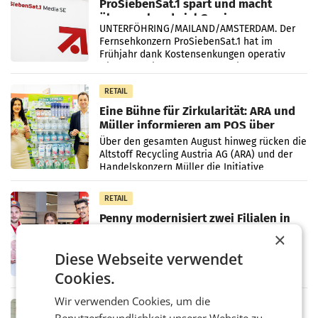
ProSiebenSat.1 spart und macht
überraschend viel Gewinn
UNTERFÖHRING/MAILAND/AMSTERDAM. Der
Fernsehkonzern ProSiebenSat.1 hat im
Frühjahr dank Kostensenkungen operativ
wieder Gewinn gemacht und die
Markterwartung deutlich übertroffen.
RETAIL
Eine Bühne für Zirkularität: ARA und
Müller informieren am POS über
Kreislauffähigkeit
Über den gesamten August hinweg rücken die
Altstoff Recycling Austria AG (ARA) und der
Handelskonzern Müller die Initiative
„Kreislauf-Helden“ in allen österreichischen
Müller-Filialen
RETAIL
Penny modernisiert zwei Filialen in
Ober- und Niederösterreich
×
WIENER NEUDORF. – Im Rahmen einer
Diese Webseite verwendet
laufenden Modernisierungsoffensive
erneuert Penny zwei Filialen in Nieder- und
Cookies.
Oberösterreich. Die beiden Standorte liegen
in Haag sowie im rund
Wir verwenden Cookies, um die
RETAIL