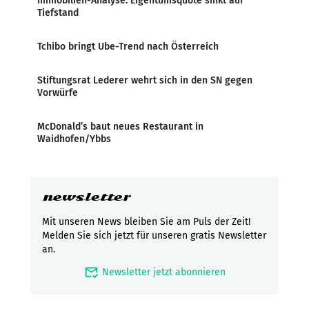
Immobilien-Analyse: Eigentumsquote sinkt auf
Tiefstand
Tchibo bringt Ube-Trend nach Österreich
Stiftungsrat Lederer wehrt sich in den SN gegen
Vorwürfe
McDonald’s baut neues Restaurant in
Waidhofen/Ybbs
newsletter
Mit unseren News bleiben Sie am Puls der Zeit!
Melden Sie sich jetzt für unseren gratis Newsletter
an.
mark_email_read
Newsletter jetzt abonnieren