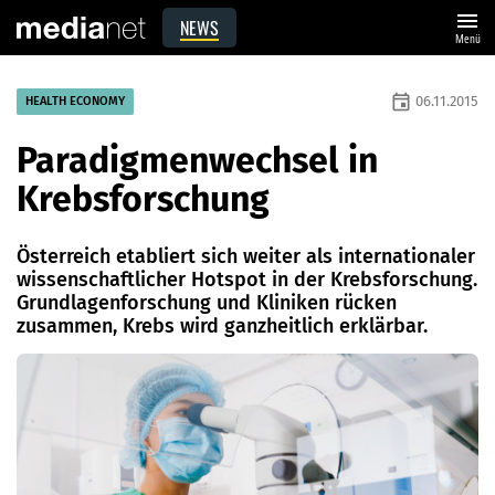
menu
NEWS
Menü
event
06.11.2015
HEALTH ECONOMY
Paradigmenwechsel in
Krebsforschung
Österreich etabliert sich weiter als internationaler
wissenschaft­licher Hotspot in der Krebsforschung.
Grundlagenforschung und Kliniken rücken
zusammen, Krebs wird ganzheitlich erklärbar.