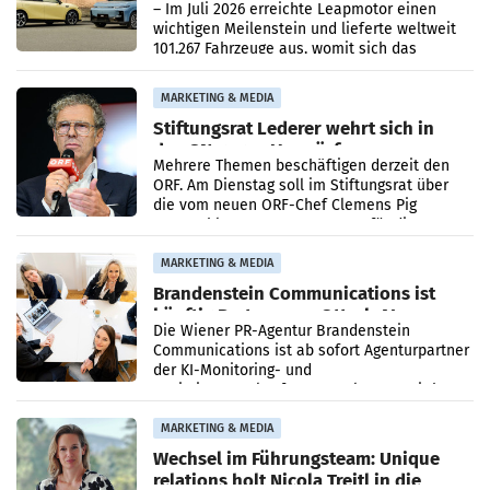
überschreitet die 100.000er-Marke
– Im Juli 2026 erreichte Leapmotor einen
wichtigen Meilenstein und lieferte weltweit
101.267 Fahrzeuge aus, womit sich das
Ergebnis gegenüber Juli 2025 mehr als
verdoppelte (+102
MARKETING & MEDIA
Stiftungsrat Lederer wehrt sich in
den SN gegen Vorwürfe
Mehrere Themen beschäftigen derzeit den
ORF. Am Dienstag soll im Stiftungsrat über
die vom neuen ORF-Chef Clemens Pig
vorgeschlagenen Besetzungen für die
Direktionen abgestimmt werden.
MARKETING & MEDIA
Brandenstein Communications ist
künftig Partner von OtterlyAI
Die Wiener PR-Agentur Brandenstein
Communications ist ab sofort Agenturpartner
der KI-Monitoring- und
Optimierungsplattform OtterlyAI. Damit baut
die Agentur ihr Leistungsportfolio
MARKETING & MEDIA
Wechsel im Führungsteam: Unique
relations holt Nicola Treitl in die