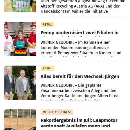
Kreislauffähigkeit
Über den gesamten August hinweg rücken die
Altstoff Recycling Austria AG (ARA) und der
Handelskonzern Müller die Initiative
„Kreislauf-Helden“ in allen österreichischen
Müller-Filialen
RETAIL
Penny modernisiert zwei Filialen in
Ober- und Niederösterreich
WIENER NEUDORF. – Im Rahmen einer
laufenden Modernisierungsoffensive
erneuert Penny zwei Filialen in Nieder- und
Oberösterreich. Die beiden Standorte liegen
in Haag sowie im rund
RETAIL
Alles bereit für den Wechsel: Jürgen
Albrecht setzt ab 1.1.2027 auf Adeg
WIENER NEUDORF. – Die geplante
Zusammenarbeit zwischen Adeg und dem
Vorarlberger Kaufmann Jürgen Albrecht ist
kartellrechtlich freigegeben: Die
Bundeswettbewerbsbehörde und der
Bundeskartellanwalt
MOBILITY BUSINESS
Rekordergebnis im Juli: Leapmotor
verdoppelt Auslieferungen und