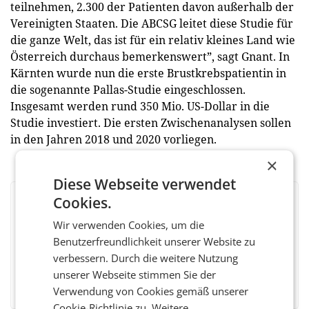
teilnehmen, 2.300 der Patienten davon außerhalb der
Vereinigten Staaten. Die ABCSG leitet diese Studie für
die ganze Welt, das ist für ein relativ kleines Land wie
­Österreich durchaus bemerkenswert”, sagt Gnant. In
Kärnten wurde nun die erste Brustkrebspatientin in
die sogenannte Pallas-Studie eingeschlossen.
Insgesamt werden rund 350 Mio. US-Dollar in die
Studie investiert. Die ersten Zwischenanalysen sollen
in den Jahren 2018 und 2020 vorliegen.
×
Diese Webseite verwendet
Cookies.
BEWERTEN SIE DIESEN ARTIKEL
Wir verwenden Cookies, um die
Benutzerfreundlichkeit unserer Website zu
verbessern. Durch die weitere Nutzung
unserer Webseite stimmen Sie der
Facebook
Twitter
Messenger
WhatsApp
LinkedIn
XING
Teilen
Verwendung von Cookies gemäß unserer
Cookie-Richtlinie zu.
Weitere