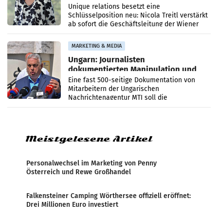
Geschäftsleitung
Unique relations besetzt eine
Schlüsselposition neu: Nicola Treitl verstärkt
ab sofort die Geschäftsleitung der Wiener
PR-Agentur an der Seite von Josef Kalina und
Anna Kalina-Mahr.
MARKETING & MEDIA
Ungarn: Journalisten
dokumentierten Manipulation und
Zensur
Eine fast 500-seitige Dokumentation von
Mitarbeitern der Ungarischen
Nachrichtenagentur MTI soll die
systematische Nachrichten-Manipulation und
Zensur bei der Agentur während der Zeit
Meistgelesene Artikel
Personalwechsel im Marketing von Penny
Österreich und Rewe Großhandel
Falkensteiner Camping Wörthersee offiziell eröffnet:
Drei Millionen Euro investiert