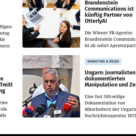
verdoppelte (+102
walt
Brandenstein
Communications ist
künftig Partner von
OtterlyAI
ftigen
Die Wiener PR-Agentur
nstag
Brandenstein Communica
die
ist ab sofort Agenturpar
emens
der KI-Monitoring- und
Optimierungsplattform
MARKETING & MEDIA
OtterlyAI. Damit baut di
Agentur ihr Leistungspor
Ungarn: Journalisten
ue
dokumentierten
Treitl
Manipulation und Ze
ung
Eine fast 500-seitige
eine
Dokumentation von
cola
Mitarbeitern der Ungari
 die
Nachrichtenagentur MTI 
ener
die systematische Nachri
von
Manipulation und Zensur
lina-
der Agentur während de