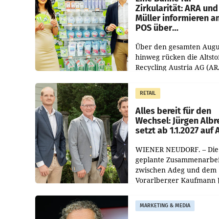
Zirkularität: ARA und
Müller informieren a
POS über
Kreislauffähigkeit
Über den gesamten Augu
hinweg rücken die Altsto
Recycling Austria AG (AR
und der Handelskonzern
Müller die Initiative „Krei
RETAIL
Helden“ in allen
österreichischen Müller-F
Alles bereit für den
Wechsel: Jürgen Albr
setzt ab 1.1.2027 auf
WIENER NEUDORF. – Die
geplante Zusammenarbei
zwischen Adeg und dem
Vorarlberger Kaufmann 
Albrecht ist kartellrechtl
freigegeben: Die
MARKETING & MEDIA
Bundeswettbewerbsbeh