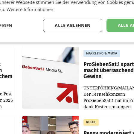
unserer Webseite stimmen Sie der Verwendung von Cookies gem
 zu.
Weitere Informationen
EIGEN
ALLE ABLEHNEN
ALLE A
MARKETING & MEDIA
:
ProSiebenSat.1 spar
n
macht überraschend 
achem
Gewinn
UNTERFÖHRING/MAILA
e Post
Der Fernsehkonzern
hr 2026
ProSiebenSat.1 hat im F
n
dank Kostensenkungen
operativ wieder Gewinn
m Plus
gemacht und die
RETAIL
er
Markterwartung deutlic
übertroffen.
Penny modernisiert 