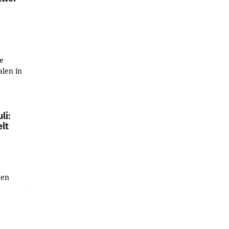
e
alen in
ich.
gen in
li:
lt
gen
uge
bnis
r als