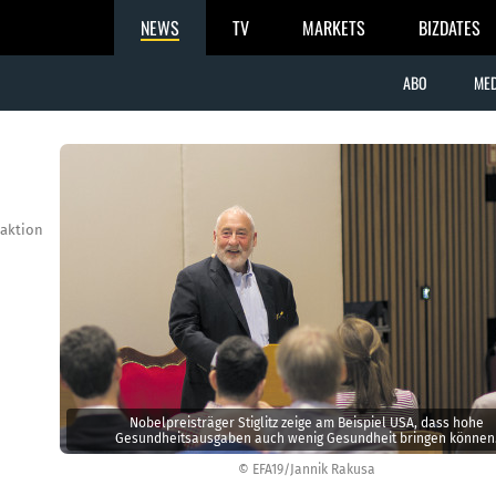
NEWS
TV
MARKETS
BIZDATES
ABO
MED
aktion
Nobelpreisträger Stiglitz zeige am Beispiel USA, dass hohe
Gesundheitsausgaben auch wenig Gesundheit bringen können
© EFA19/Jannik Rakusa