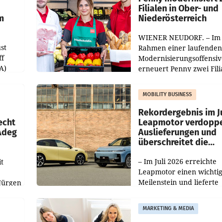
Filialen in Ober- und
m
Niederösterreich
WIENER NEUDORF. – Im
st
Rahmen einer laufenden
ff
Modernisierungsoffensiv
A)
erneuert Penny zwei Fili
Nieder- und Oberösterre
slauf-
Die beiden Standorte lie
MOBILITY BUSINESS
Haag sowie im rund
ilialen
Rekordergebnis im Ju
echt
Leapmotor verdoppe
 Adeg
Auslieferungen und
überschreitet die
100.000er-Marke
– Im Juli 2026 erreichte
t
Leapmotor einen wichti
Meilenstein und lieferte
Jürgen
weltweit 101.267 Fahrze
ich
aus, womit sich das Erge
MARKETING & MEDIA
gegenüber Juli 2025 meh
örde