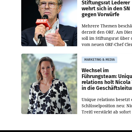
und der Bundeskartellan
Stiftungsrat Lederer
wehrt sich in den SN
gegen Vorwürfe
Mehrere Themen beschä
derzeit den ORF. Am Die
soll im Stiftungsrat über 
vom neuen ORF-Chef Cl
Pig vorgeschlagenen
Besetzungen für die
MARKETING & MEDIA
Direktionen abgestimmt
werden.
Wechsel im
Führungsteam: Uniq
relations holt Nicola 
in die Geschäftsleit
Unique relations besetzt 
Schlüsselposition neu: Ni
Treitl verstärkt ab sofort
Geschäftsleitung der Wi
PR-Agentur an der Seite 
Josef Kalina und Anna Ka