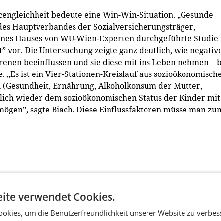
cengleichheit bedeute eine Win-Win-Situation. „Gesunde
 des Hauptverbandes der Sozialversicherungsträger,
 seines Hauses von WU-Wien-Experten durchgeführte Studie
” vor. Die Untersuchung zeigte ganz deutlich, wie negativ
enen beeinflussen und sie diese mit ins Leben nehmen – b
e. „Es ist ein Vier-Stationen-Kreislauf aus sozioökonomisc
en (Gesundheit, Ernährung, Alkoholkonsum der Mutter,
lich wieder dem sozioökonomischen Status der Kinder mit
ögen”, sagte Biach. Diese Einflussfaktoren müsse man zu
ite verwendet Cookies.
okies, um die Benutzerfreundlichkeit unserer Website zu verbes