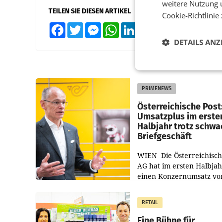
weitere Nutzung 
TEILEN SIE DIESEN ARTIKEL
Cookie-Richtlinie
Facebook
Twitter
Messenger
WhatsApp
LinkedIn
XING
Teilen
DETAILS ANZ
PRIMENEWS
Österreichische Post
Umsatzplus im erste
Halbjahr trotz schw
Briefgeschäft
WIEN Die Österreichisch
AG hat im ersten Halbja
einen Konzernumsatz vo
1.544,0 Mio. EUR
erwirtschaftet, was eine
RETAIL
von 3,8 Prozent gegenüb
dem Vergleichszeitraum
Eine Bühne für