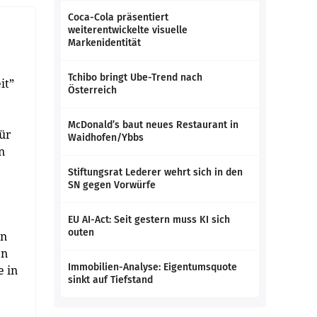
Coca-Cola präsentiert
weiterentwickelte visuelle
Markenidentität
Tchibo bringt Ube-Trend nach
it”
Österreich
McDonald’s baut neues Restaurant in
für
Waidhofen/Ybbs
n
Stiftungsrat Lederer wehrt sich in den
SN gegen Vorwürfe
EU AI-Act: Seit gestern muss KI sich
outen
in
en
Immobilien-Analyse: Eigentumsquote
e in
sinkt auf Tiefstand