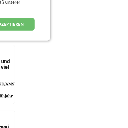
äß unserer
KZEPTIEREN
t und
viel
ND/AMSTERDAM.
rühjahr
h
zwei