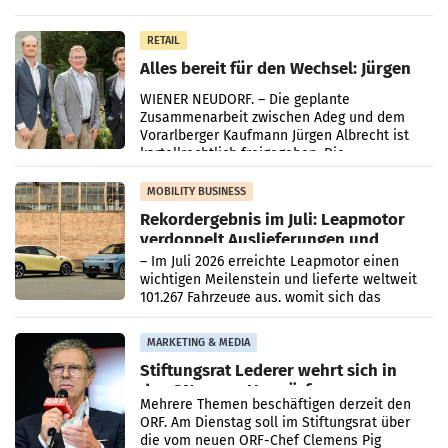
Oberösterreich. Die beiden Standorte liegen
in Haag sowie im rund
RETAIL
Alles bereit für den Wechsel: Jürgen
Albrecht setzt ab 1.1.2027 auf Adeg
WIENER NEUDORF. – Die geplante
Zusammenarbeit zwischen Adeg und dem
Vorarlberger Kaufmann Jürgen Albrecht ist
kartellrechtlich freigegeben: Die
Bundeswettbewerbsbehörde und der
Bundeskartellanwalt
MOBILITY BUSINESS
Rekordergebnis im Juli: Leapmotor
verdoppelt Auslieferungen und
überschreitet die 100.000er-Marke
– Im Juli 2026 erreichte Leapmotor einen
wichtigen Meilenstein und lieferte weltweit
101.267 Fahrzeuge aus, womit sich das
Ergebnis gegenüber Juli 2025 mehr als
verdoppelte (+102
MARKETING & MEDIA
Stiftungsrat Lederer wehrt sich in
den SN gegen Vorwürfe
Mehrere Themen beschäftigen derzeit den
ORF. Am Dienstag soll im Stiftungsrat über
die vom neuen ORF-Chef Clemens Pig