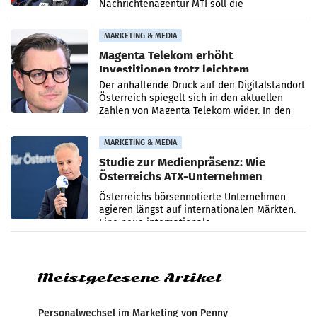
Nachrichtenagentur MTI soll die
systematische Nachrichten-Manipulation und
Zensur bei der Agentur während der Zeit
MARKETING & MEDIA
Magenta Telekom erhöht
Investitionen trotz leichtem
Umsatzrückgang
Der anhaltende Druck auf den Digitalstandort
Österreich spiegelt sich in den aktuellen
Zahlen von Magenta Telekom wider. In den
ersten sechs Monaten des laufenden Jahres
verzeichnete
MARKETING & MEDIA
Studie zur Medienpräsenz: Wie
Österreichs ATX-Unternehmen
international wahrgenommen
Österreichs börsennotierte Unternehmen
werden
agieren längst auf internationalen Märkten.
Eine neue internationale
Medienresonanzanalyse untersucht die
weltweite Berichterstattung über
Meistgelesene Artikel
Personalwechsel im Marketing von Penny