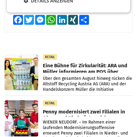
DETAILS ANZEIGEN
Facebook
Twitter
Messenger
WhatsApp
LinkedIn
XING
Teilen
RETAIL
Eine Bühne für Zirkularität: ARA und
Müller informieren am POS über
Kreislauffähigkeit
Über den gesamten August hinweg rücken die
Altstoff Recycling Austria AG (ARA) und der
Handelskonzern Müller die Initiative
„Kreislauf-Helden“ in allen österreichischen
Müller-Filialen
RETAIL
Penny modernisiert zwei Filialen in
Ober- und Niederösterreich
WIENER NEUDORF. – Im Rahmen einer
laufenden Modernisierungsoffensive
erneuert Penny zwei Filialen in Nieder- und