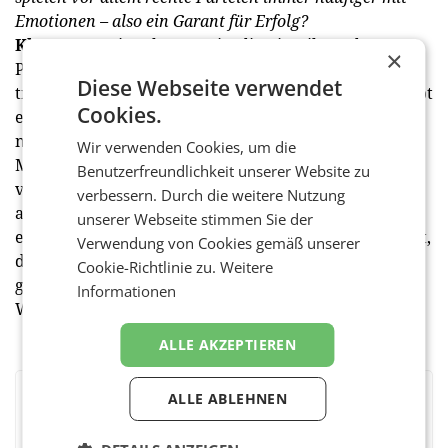
Emotionen – also ein Garant für Erfolg?
Kling:
Was wir erkennen, ist die Einteilung der
×
Parteien in ‚We' and ‚Them'. Mit diesem Kon­strukt
Diese Webseite verwendet
trifft man die Menschen sofort emotional. Denn es gibt
Cookies.
eine Gruppe der man sich zugehörig fühlt. Parteien
nutzen eine extrem emotionale Sprache – beim
Wir verwenden Cookies, um die
Menschen entstehen sofort Bilder. Die wenigen, die
Benutzerfreundlichkeit unserer Website zu
verstanden haben, dass die Menschen emotional
verbessern. Durch die weitere Nutzung
abgeholt werden müssen, haben das Problem, dass es
unserer Webseite stimmen Sie der
einen sehr hohen Prozentsatz in der Bevölkerung gibt,
Verwendung von Cookies gemäß unserer
der emotional
nicht
mehr erreichbar ist. Außerdem
Cookie-Richtlinie zu.
Weitere
gibt es unglaublich viele Menschen, die erst in der
Informationen
Wahlkabine entscheiden.
ALLE AKZEPTIEREN
ALLE ABLEHNEN
BEWERTEN SIE DIESEN ARTIKEL