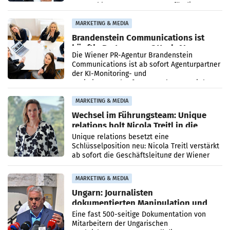
vorgeschlagenen Besetzungen für die
Direktionen abgestimmt werden.
MARKETING & MEDIA
Brandenstein Communications ist
künftig Partner von OtterlyAI
Die Wiener PR-Agentur Brandenstein
Communications ist ab sofort Agenturpartner
der KI-Monitoring- und
Optimierungsplattform OtterlyAI. Damit baut
die Agentur ihr Leistungsportfolio
MARKETING & MEDIA
Wechsel im Führungsteam: Unique
relations holt Nicola Treitl in die
Geschäftsleitung
Unique relations besetzt eine
Schlüsselposition neu: Nicola Treitl verstärkt
ab sofort die Geschäftsleitung der Wiener
PR-Agentur an der Seite von Josef Kalina und
Anna Kalina-Mahr.
MARKETING & MEDIA
Ungarn: Journalisten
dokumentierten Manipulation und
Zensur
Eine fast 500-seitige Dokumentation von
Mitarbeitern der Ungarischen