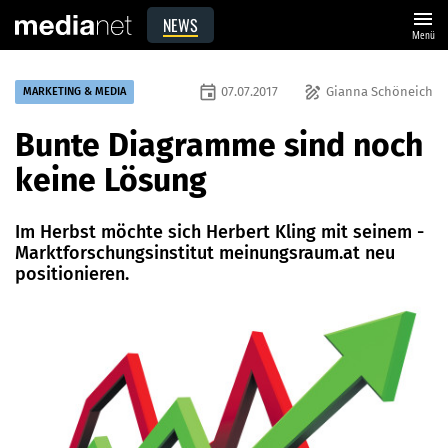
menu
NEWS
Menü
event
draw
07.07.2017
Gianna Schöneich
MARKETING & MEDIA
Bunte Diagramme sind noch
keine Lösung
Im Herbst möchte sich Herbert Kling mit seinem ­
Marktforschungsinstitut meinungsraum.at neu
positionieren.