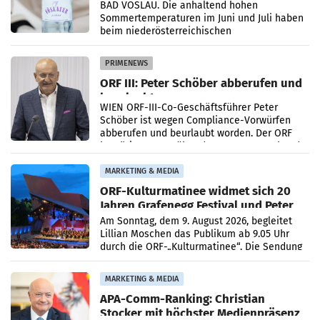
Österreichs
BAD VÖSLAU. Die anhaltend hohen
Sommertemperaturen im Juni und Juli haben
beim niederösterreichischen
Getränkehersteller Vöslauer zu deutlichen
Absatzzuwächsen geführt. Während
PRIMENEWS
ORF III: Peter Schöber abberufen und
beurlaubt
WIEN ORF-III-Co-Geschäftsführer Peter
Schöber ist wegen Compliance-Vorwürfen
abberufen und beurlaubt worden. Der ORF
bestätigte gegenüber der APA entsprechende
Medienberichte.
MARKETING & MEDIA
ORF-Kulturmatinee widmet sich 20
Jahren Grafenegg Festival und Peter
Simonischek
Am Sonntag, dem 9. August 2026, begleitet
Lillian Moschen das Publikum ab 9.05 Uhr
durch die ORF-„Kulturmatinee“. Die Sendung
startet mit der Dokumentation „20 Jahre
Grafenegg
MARKETING & MEDIA
APA-Comm-Ranking: Christian
Stocker mit höchster Medienpräsenz