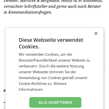
Demner, Merlicek & Bergmann. Heute ist er Kolumnist,
versuchter Schriftsteller und gerne auch noch Berater
in Kommunikationsfragen.
×
BEWERTEN SIE DIESEN ARTIKEL
Diese Webseite verwendet
Cookies.
Wir verwenden Cookies, um die
Benutzerfreundlichkeit unserer Website zu
Facebook
Twitter
Messenger
WhatsApp
LinkedIn
XING
Teilen
verbessern. Durch die weitere Nutzung
unserer Webseite stimmen Sie der
Verwendung von Cookies gemäß unserer
Cookie-Richtlinie zu.
Weitere
Informationen
MARKETING & MEDIA
Pilnacek-U-Ausschuss - Presserat
ALLE AKZEPTIEREN
fordert sensible Berichterstattung
WIEN Der Presserat fordert Medienvertreter