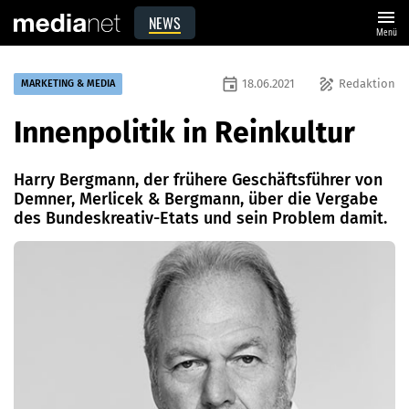
menu
NEWS
Menü
event
draw
18.06.2021
Redaktion
MARKETING & MEDIA
Innenpolitik in Reinkultur
Harry Bergmann, der frühere Geschäftsführer von
Demner, Merlicek & ­Bergmann, über die Vergabe
des Bundeskreativ-Etats und sein Problem damit.