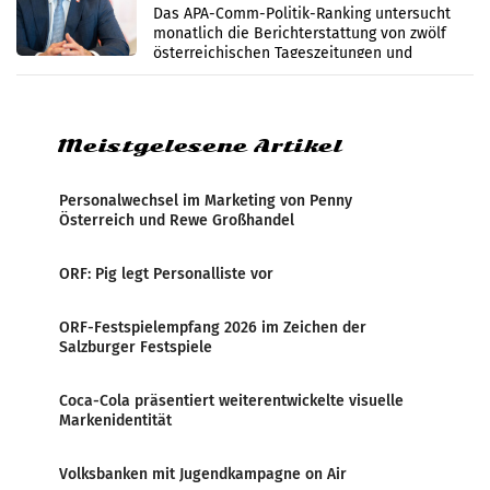
im Juli
Das APA-Comm-Politik-Ranking untersucht
monatlich die Berichterstattung von zwölf
österreichischen Tageszeitungen und
analysiert, welche Politikerinnen und
Politiker Österreichs die
Meistgelesene Artikel
Personalwechsel im Marketing von Penny
Österreich und Rewe Großhandel
ORF: Pig legt Personalliste vor
ORF-Festspielempfang 2026 im Zeichen der
Salzburger Festspiele
Coca-Cola präsentiert weiterentwickelte visuelle
Markenidentität
Volksbanken mit Jugendkampagne on Air