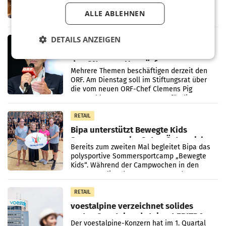
dazu auf, im U-Ausschuss zu den
ALLE ABLEHNEN
Ermittlungen rund um das Ableben des Ex-
Sektionschefs im Justizministerium, Christian
Pilnacek, auf sensible
DETAILS ANZEIGEN
MARKETING & MEDIA
Stiftungsrat Lederer wehrt sich in
den SN gegen Vorwürfe
Mehrere Themen beschäftigen derzeit den
ORF. Am Dienstag soll im Stiftungsrat über
die vom neuen ORF-Chef Clemens Pig
vorgeschlagenen Besetzungen für die
Direktionen abgestimmt werden.
RETAIL
Bipa unterstützt Bewegte Kids
Sommercamps im Osten Österreichs
Bereits zum zweiten Mal begleitet Bipa das
polysportive Sommersportcamp „Bewegte
Kids“. Während der Campwochen in den
Monaten Juli und August versorgt das
Unternehmen Kinder sowie
RETAIL
voestalpine verzeichnet solides
erstes Quartal und steigert EBITDA
Der voestalpine-Konzern hat im 1. Quartal