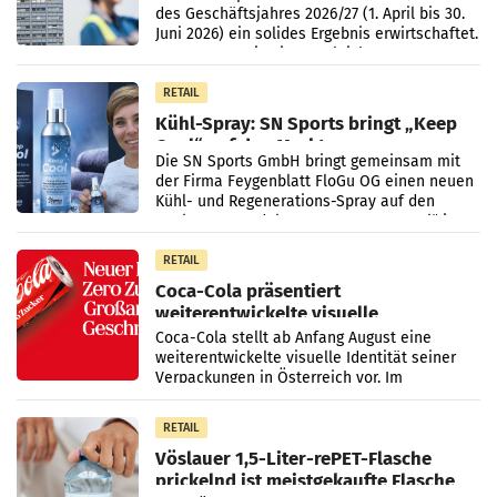
des Geschäftsjahres 2026/27 (1. April bis 30.
Juni 2026) ein solides Ergebnis erwirtschaftet.
Der Umsatz stieg im Vergleich zur
Vorjahresperiode
RETAIL
Kühl-Spray: SN Sports bringt „Keep
Cool“ auf den Markt
Die SN Sports GmbH bringt gemeinsam mit
der Firma Feygenblatt FloGu OG einen neuen
Kühl- und Regenerations-Spray auf den
Markt. Das Produkt namens „Keep Cool“ ist zu
100 Prozent
RETAIL
Coca-Cola präsentiert
weiterentwickelte visuelle
Markenidentität
Coca-Cola stellt ab Anfang August eine
weiterentwickelte visuelle Identität seiner
Verpackungen in Österreich vor. Im
Mittelpunkt des Redesigns stehen zentrale
Gestaltungselemente
RETAIL
Vöslauer 1,5-Liter-rePET-Flasche
prickelnd ist meistgekaufte Flasche