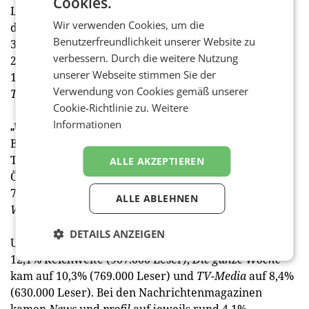
Cookies.
Leser), gefolgt von
Die Presse
(4,5%, 336.000 Leser),
Wir verwenden Cookies, um die
die
Tiroler Tageszeitung
mit 4,2% Reichweite bzw.
Benutzerfreundlichkeit unserer Website zu
313.000 Lesern, die
Salzburger Nachrichten
(3,3%,
verbessern. Durch die weitere Nutzung
247.000 Leser), die
Vorarlberger Nachrichten
(2,2%,
unserer Webseite stimmen Sie der
161.000 Leser) sowie die
Neue Vorarlberger
Verwendung von Cookies gemäß unserer
Tageszeitung
(0,6%, 42.000 Leser).
Cookie-Richtlinie zu.
Weitere
Informationen
„Weekend Magazin” vorn
Bei den regionalen Wochenzeitungen erreichten die
Titel der Regionalmedien Austria 48,3% der
ALLE AKZEPTIEREN
Österreicher bzw. 3,610 Mio. Leser. Die
NÖN
kam auf
7% Reichweite bzw. 520.000 Leser, die
Salzburger
ALLE ABLEHNEN
Woche
auf 3,4% bzw. 252.000 Leser.
DETAILS ANZEIGEN
Unter den Magazinen erzielte das
Weekend Magazin
12,1% Reichweite (907.000 Leser),
Die ganze Woche
kam auf 10,3% (769.000 Leser) und
TV-Media
auf 8,4%
(630.000 Leser). Bei den Nachrichtenmagazinen
kamen
News
und
profil
auf jeweils rund 4,1%