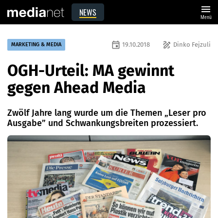
menu
NEWS
Menü
event
draw
19.10.2018
Dinko Fejzuli
MARKETING & MEDIA
OGH-Urteil: MA gewinnt
gegen Ahead Media
Zwölf Jahre lang wurde um die Themen „Leser pro
Ausgabe” und Schwankungsbreiten prozessiert.