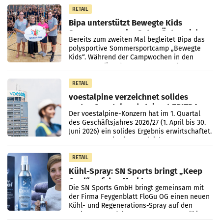
RETAIL
Bipa unterstützt Bewegte Kids
Sommercamps im Osten Österreichs
Bereits zum zweiten Mal begleitet Bipa das
polysportive Sommersportcamp „Bewegte
Kids“. Während der Campwochen in den
Monaten Juli und August versorgt das
Unternehmen Kinder sowie
RETAIL
voestalpine verzeichnet solides
erstes Quartal und steigert EBITDA
Der voestalpine-Konzern hat im 1. Quartal
des Geschäftsjahres 2026/27 (1. April bis 30.
Juni 2026) ein solides Ergebnis erwirtschaftet.
Der Umsatz stieg im Vergleich zur
Vorjahresperiode
RETAIL
Kühl-Spray: SN Sports bringt „Keep
Cool“ auf den Markt
Die SN Sports GmbH bringt gemeinsam mit
der Firma Feygenblatt FloGu OG einen neuen
Kühl- und Regenerations-Spray auf den
Markt. Das Produkt namens „Keep Cool“ ist zu