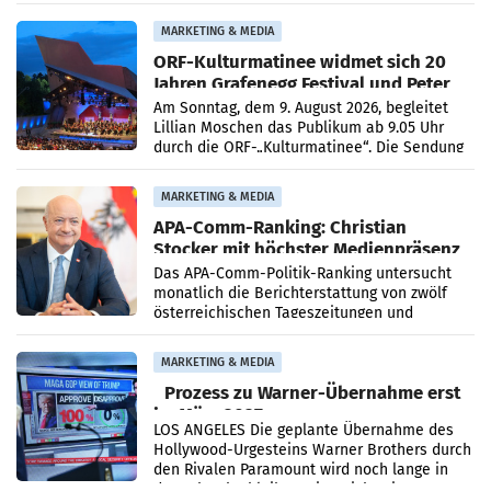
Medienberichte.
MARKETING & MEDIA
ORF-Kulturmatinee widmet sich 20
Jahren Grafenegg Festival und Peter
Simonischek
Am Sonntag, dem 9. August 2026, begleitet
Lillian Moschen das Publikum ab 9.05 Uhr
durch die ORF-„Kulturmatinee“. Die Sendung
startet mit der Dokumentation „20 Jahre
Grafenegg
MARKETING & MEDIA
APA-Comm-Ranking: Christian
Stocker mit höchster Medienpräsenz
im Juli
Das APA-Comm-Politik-Ranking untersucht
monatlich die Berichterstattung von zwölf
österreichischen Tageszeitungen und
analysiert, welche Politikerinnen und
Politiker Österreichs die
MARKETING & MEDIA
Prozess zu Warner-Übernahme erst
im März 2027
LOS ANGELES Die geplante Übernahme des
Hollywood-Urgesteins Warner Brothers durch
den Rivalen Paramount wird noch lange in
der Schwebe bleiben. Eine Richterin setzte