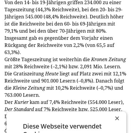
Von den 14- bis 19-Jährigen griffen 234.000 zu einer
Tageszeitung (44,3% Reichweite), bei den 20- bis 29-
Jährigen 545.000 (48,4% Reichweite). Deutlich höher
ist die Reichweite bei den 60- bis 69-Jährigen mit
79,1% und bei den über 70-Jährigen mit 80%.
Insgesamt gab es gegenüber dem Vorjahr einen
Rückgang der Reichweite von 2,2% (von 65,5 auf
63,3%).
Größte Tageszeitung ist weiterhin die
Kronen Zeitung
mit 28% Reichweite (–2,1%) bzw. 2,091 Mio. Lesern.
Die Gratiszeitung
Heute
liegt auf Platz zwei mit 12,1%
Reichweite und 901.000 Lesern (–0,8%). Danach folgt
die
Kleine Zeitung
mit 10,2% Reichweite (–0,7%) und
763.000 Lesern.
Der
Kurier
kam auf 7,4% Reichweite (554.000 Leser),
Der Standard
auf 7% Reichweite bzw. 525.000 Leser.
Dahinter rangierten die Tageszeitung
Österreich
mit
×
6,9% Reichweite bzw. 512.000 Lesern, die
Diese Webseite verwendet
Oberösterreichischen Nachrichten
(4,9%, 367.000