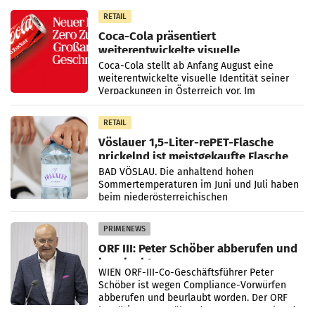
100 Prozent
RETAIL
Coca-Cola präsentiert
weiterentwickelte visuelle
Markenidentität
Coca-Cola stellt ab Anfang August eine
weiterentwickelte visuelle Identität seiner
Verpackungen in Österreich vor. Im
Mittelpunkt des Redesigns stehen zentrale
Gestaltungselemente
RETAIL
Vöslauer 1,5-Liter-rePET-Flasche
prickelnd ist meistgekaufte Flasche
Österreichs
BAD VÖSLAU. Die anhaltend hohen
Sommertemperaturen im Juni und Juli haben
beim niederösterreichischen
Getränkehersteller Vöslauer zu deutlichen
Absatzzuwächsen geführt. Während
PRIMENEWS
ORF III: Peter Schöber abberufen und
beurlaubt
WIEN ORF-III-Co-Geschäftsführer Peter
Schöber ist wegen Compliance-Vorwürfen
abberufen und beurlaubt worden. Der ORF
bestätigte gegenüber der APA entsprechende