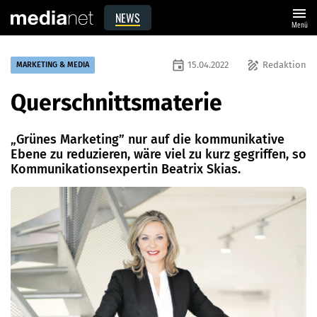
menu
NEWS
Menü
event
draw
15.04.2022
Redaktion
MARKETING & MEDIA
Querschnittsmaterie
„Grünes Marketing” nur auf die kommunikative
Ebene zu reduzieren, wäre viel zu kurz gegriffen, so
Kommunikationsexpertin Beatrix Skias.