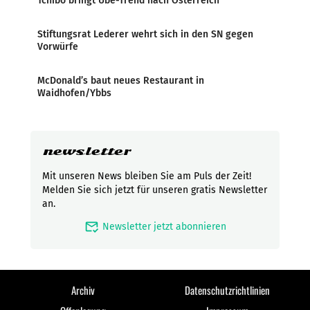
Tchibo bringt Ube-Trend nach Österreich
Stiftungsrat Lederer wehrt sich in den SN gegen
Vorwürfe
McDonald’s baut neues Restaurant in
Waidhofen/Ybbs
newsletter
Mit unseren News bleiben Sie am Puls der Zeit!
Melden Sie sich jetzt für unseren gratis Newsletter
an.
mark_email_read
Newsletter jetzt abonnieren
Archiv
Datenschutzrichtlinien