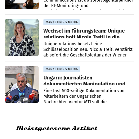
Communications ist ab sofort Agenturpartner
der KI-Monitoring- und
Optimierungsplattform OtterlyAI. Damit baut
die Agentur ihr Leistungsportfolio
MARKETING & MEDIA
Wechsel im Führungsteam: Unique
relations holt Nicola Treitl in die
Geschäftsleitung
Unique relations besetzt eine
Schlüsselposition neu: Nicola Treitl verstärkt
ab sofort die Geschäftsleitung der Wiener
PR-Agentur an der Seite von Josef Kalina und
Anna Kalina-Mahr.
MARKETING & MEDIA
Ungarn: Journalisten
dokumentierten Manipulation und
Zensur
Eine fast 500-seitige Dokumentation von
Mitarbeitern der Ungarischen
Nachrichtenagentur MTI soll die
systematische Nachrichten-Manipulation und
Zensur bei der Agentur während der Zeit
Meistgelesene Artikel