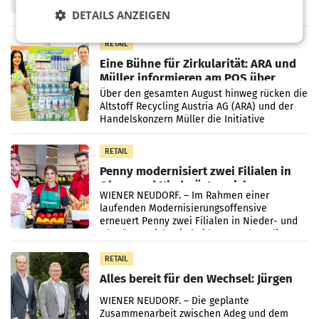
Frühjahr dank Kostensenkungen operativ
DETAILS ANZEIGEN
wieder Gewinn gemacht und die
Markterwartung deutlich übertroffen.
RETAIL
Eine Bühne für Zirkularität: ARA und
Müller informieren am POS über
Kreislauffähigkeit
Über den gesamten August hinweg rücken die
Altstoff Recycling Austria AG (ARA) und der
Handelskonzern Müller die Initiative
„Kreislauf-Helden“ in allen österreichischen
Müller-Filialen
RETAIL
Penny modernisiert zwei Filialen in
Ober- und Niederösterreich
WIENER NEUDORF. – Im Rahmen einer
laufenden Modernisierungsoffensive
erneuert Penny zwei Filialen in Nieder- und
Oberösterreich. Die beiden Standorte liegen
in Haag sowie im rund
RETAIL
Alles bereit für den Wechsel: Jürgen
Albrecht setzt ab 1.1.2027 auf Adeg
WIENER NEUDORF. – Die geplante
Zusammenarbeit zwischen Adeg und dem