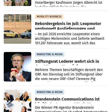
Vorarlberger Kaufmann Jürgen Albrecht ist
kartellrechtlich freigegeben: Die
Bundeswettbewerbsbehörde und der
Bundeskartellanwalt
MOBILITY BUSINESS
Rekordergebnis im Juli: Leapmotor
verdoppelt Auslieferungen und
überschreitet die 100.000er-Marke
– Im Juli 2026 erreichte Leapmotor einen
wichtigen Meilenstein und lieferte weltweit
101.267 Fahrzeuge aus, womit sich das
Ergebnis gegenüber Juli 2025 mehr als
verdoppelte (+102
MARKETING & MEDIA
Stiftungsrat Lederer wehrt sich in
den SN gegen Vorwürfe
Mehrere Themen beschäftigen derzeit den
ORF. Am Dienstag soll im Stiftungsrat über
die vom neuen ORF-Chef Clemens Pig
vorgeschlagenen Besetzungen für die
Direktionen abgestimmt werden.
MARKETING & MEDIA
Brandenstein Communications ist
künftig Partner von OtterlyAI
Die Wiener PR-Agentur Brandenstein