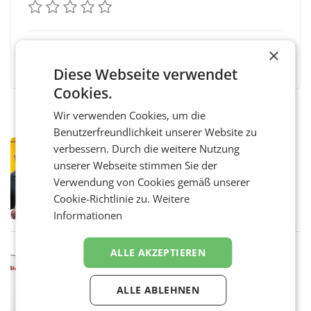
×
Facebook
Twitter
Messenger
WhatsApp
LinkedIn
XING
Teilen
Diese Webseite verwendet
Cookies.
Wir verwenden Cookies, um die
Benutzerfreundlichkeit unserer Website zu
PRIMENEWS
verbessern. Durch die weitere Nutzung
Österreichische Post: Umsatzplus im
unserer Webseite stimmen Sie der
ersten Halbjahr trotz schwachem
Verwendung von Cookies gemäß unserer
Briefgeschäft
WIEN Die Österreichische Post AG hat im
Cookie-Richtlinie zu.
Weitere
ersten Halbjahr 2026 einen Konzernumsatz
Informationen
von 1.544,0 Mio. EUR erwirtschaftet, was
einem Plus von 3,8 Prozent gegenüber dem
Vergleichszeitraum
MARKETING & MEDIA
ALLE AKZEPTIEREN
ProSiebenSat.1 spart und macht
überraschend viel Gewinn
ALLE ABLEHNEN
UNTERFÖHRING/MAILAND/AMSTERDAM. Der
Fernsehkonzern ProSiebenSat.1 hat im