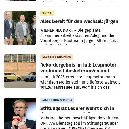
Oberösterreich. Die beiden Standorte liegen
in Haag sowie im rund
RETAIL
Alles bereit für den Wechsel: Jürgen
Albrecht setzt ab 1.1.2027 auf Adeg
WIENER NEUDORF. – Die geplante
Zusammenarbeit zwischen Adeg und dem
Vorarlberger Kaufmann Jürgen Albrecht ist
kartellrechtlich freigegeben: Die
Bundeswettbewerbsbehörde und der
Bundeskartellanwalt
MOBILITY BUSINESS
Rekordergebnis im Juli: Leapmotor
verdoppelt Auslieferungen und
überschreitet die 100.000er-Marke
– Im Juli 2026 erreichte Leapmotor einen
wichtigen Meilenstein und lieferte weltweit
101.267 Fahrzeuge aus, womit sich das
Ergebnis gegenüber Juli 2025 mehr als
verdoppelte (+102
MARKETING & MEDIA
Stiftungsrat Lederer wehrt sich in
den SN gegen Vorwürfe
Mehrere Themen beschäftigen derzeit den
ORF. Am Dienstag soll im Stiftungsrat über
die vom neuen ORF-Chef Clemens Pig