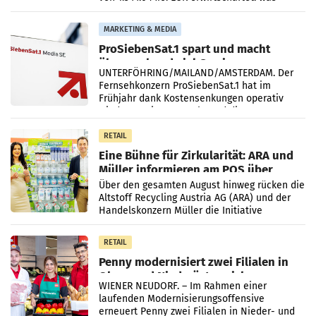
einem Plus von 3,8 Prozent gegenüber dem
Vergleichszeitraum
MARKETING & MEDIA
ProSiebenSat.1 spart und macht
überraschend viel Gewinn
UNTERFÖHRING/MAILAND/AMSTERDAM. Der
Fernsehkonzern ProSiebenSat.1 hat im
Frühjahr dank Kostensenkungen operativ
wieder Gewinn gemacht und die
Markterwartung deutlich übertroffen.
RETAIL
Eine Bühne für Zirkularität: ARA und
Müller informieren am POS über
Kreislauffähigkeit
Über den gesamten August hinweg rücken die
Altstoff Recycling Austria AG (ARA) und der
Handelskonzern Müller die Initiative
„Kreislauf-Helden“ in allen österreichischen
Müller-Filialen
RETAIL
Penny modernisiert zwei Filialen in
Ober- und Niederösterreich
WIENER NEUDORF. – Im Rahmen einer
laufenden Modernisierungsoffensive
erneuert Penny zwei Filialen in Nieder- und