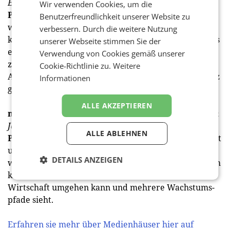
Eigen­tümer würde es schwer haben.
Wir verwenden Cookies, um die
Pöttler:
Es gibt schon seit Jahren kein
Benutzerfreundlichkeit unserer Website zu
werbetreibendes Unternehmen, das es sich leisten
verbessern. Durch die weitere Nutzung
kann, in ein anderes Unternehmen zu investieren, das
unserer Webseite stimmen Sie der
einer Partei nahesteht. Als sich die SPÖ
Verwendung von Cookies gemäß unserer
zurückgezogen hat, haben sich uns ganz neue
Cookie-Richtlinie zu.
Weitere
Anzeigenmärkte erschlossen, wir haben mehr Umsatz
Informationen
gemacht und neue Kunden gewonnen.
ALLE AKZEPTIEREN
medianet:
Herr Pöttler, Ihre Prognose für die nächsten
Jahre?
ALLE ABLEHNEN
Pöttler:
Ich habe das Gefühl, wir sind bei uns gelandet
und haben unseren Weg gefunden, ein Modell, mit
DETAILS ANZEIGEN
welchem ein kleiner bis mittelgroßer Verlag, in einem
kleinen Land wie Österreich, mit den Umständen der
Wirtschaft umgehen kann und mehrere Wachstums­
pfade sieht.
Erfahren sie mehr über Medienhäuser hier auf