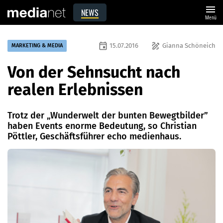
menu
NEWS
Menü
event
draw
15.07.2016
Gianna Schöneich
MARKETING & MEDIA
Von der Sehnsucht nach
realen Erlebnissen
Trotz der „Wunderwelt der bunten Bewegtbilder”
haben Events enorme Bedeutung, so Christian
Pöttler, Geschäftsführer echo medienhaus.