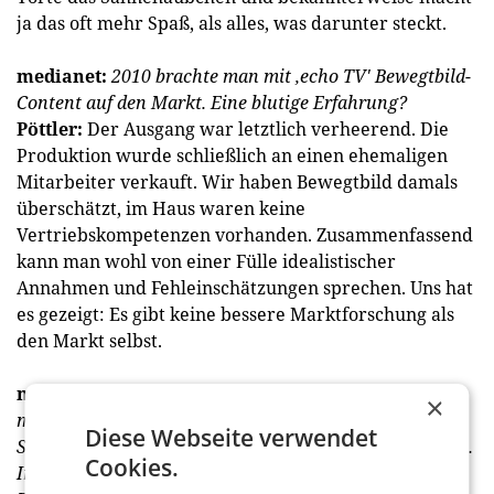
ja das oft mehr Spaß, als alles, was darunter steckt.
medianet:
2010 brachte man mit ‚echo TV' Bewegtbild-
Content auf den Markt. Eine blutige Erfahrung?
Pöttler:
Der Ausgang war letztlich verheerend. Die
Produktion wurde schließlich an einen ehemaligen
Mitarbeiter verkauft. Wir haben Bewegtbild damals
überschätzt, im Haus waren keine
Vertriebskompetenzen vorhanden. Zusammenfassend
kann man wohl von einer Fülle idealistischer
Annahmen und Fehleinschätzungen sprechen. Uns hat
es gezeigt: Es gibt keine bessere Marktforschung als
den Markt selbst.
medianet:
Bis Ende 2013 war ein Eigentümer des echo
×
medienhauses politisch gefärbt; echo gehörte dem der
Diese Webseite verwendet
SPÖ zurechenbaren Verband der Wiener Arbeiterheime.
Cookies.
In der Branche wurden damals Stimmen laut, der neue