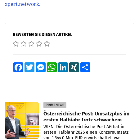
xpert.network.
BEWERTEN SIE DIESEN ARTIKEL
Facebook
Twitter
Messenger
WhatsApp
LinkedIn
XING
Teilen
PRIMENEWS
Österreichische Post: Umsatzplus im
ersten Halbjahr trotz schwachem
Briefgeschäft
WIEN Die Österreichische Post AG hat im
ersten Halbjahr 2026 einen Konzernumsatz
von 1.544,0 Mio. EUR erwirtschaftet, was