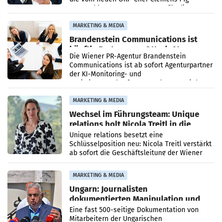
vorgeschlagenen Besetzungen für die
Direktionen abgestimmt werden.
MARKETING & MEDIA
Brandenstein Communications ist
künftig Partner von OtterlyAI
Die Wiener PR-Agentur Brandenstein
Communications ist ab sofort Agenturpartner
der KI-Monitoring- und
Optimierungsplattform OtterlyAI. Damit baut
die Agentur ihr Leistungsportfolio
MARKETING & MEDIA
Wechsel im Führungsteam: Unique
relations holt Nicola Treitl in die
Geschäftsleitung
Unique relations besetzt eine
Schlüsselposition neu: Nicola Treitl verstärkt
ab sofort die Geschäftsleitung der Wiener
PR-Agentur an der Seite von Josef Kalina und
Anna Kalina-Mahr.
MARKETING & MEDIA
Ungarn: Journalisten
dokumentierten Manipulation und
Zensur
Eine fast 500-seitige Dokumentation von
Mitarbeitern der Ungarischen