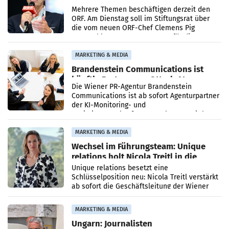
den SN gegen Vorwürfe
Mehrere Themen beschäftigen derzeit den
ORF. Am Dienstag soll im Stiftungsrat über
die vom neuen ORF-Chef Clemens Pig
vorgeschlagenen Besetzungen für die
Direktionen abgestimmt werden.
MARKETING & MEDIA
Brandenstein Communications ist
künftig Partner von OtterlyAI
Die Wiener PR-Agentur Brandenstein
Communications ist ab sofort Agenturpartner
der KI-Monitoring- und
Optimierungsplattform OtterlyAI. Damit baut
die Agentur ihr Leistungsportfolio
MARKETING & MEDIA
Wechsel im Führungsteam: Unique
relations holt Nicola Treitl in die
Geschäftsleitung
Unique relations besetzt eine
Schlüsselposition neu: Nicola Treitl verstärkt
ab sofort die Geschäftsleitung der Wiener
PR-Agentur an der Seite von Josef Kalina und
Anna Kalina-Mahr.
MARKETING & MEDIA
Ungarn: Journalisten