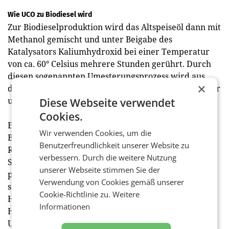
Wie UCO zu Biodiesel wird
Zur Biodieselproduktion wird das Altspeiseöl dann mit
Methanol gemischt und unter Beigabe des
Katalysators Kaliumhydroxid bei einer Temperatur
von ca. 60° Celsius mehrere Stunden gerührt. Durch
diesen sogenannten Umesterungsprozess wird aus
×
dem einstigen Abfallprodukt Altspeiseöl hochwertiger
und nachhaltiger Biodiesel.
Diese Webseite verwendet
Cookies.
Etwas mehr als 45% des benötigten Rohstoffs für die
Wir verwenden Cookies, um die
Biodieselproduktion ist Altspeiseöl. Der restliche
Benutzerfreundlichkeit unserer Website zu
Rohstoff kommt von technischen Pflanzenölen. Am
verbessern. Durch die weitere Nutzung
Standort in Wien werden in der neuen UCO-Anlage
unserer Webseite stimmen Sie der
pro Stunde das Altspeiseöl von 85 Münzertonnen
Verwendung von Cookies gemäß unserer
sowie 85 Sammeltonnen aus der Gastronomie bzw.
Cookie-Richtlinie zu.
Weitere
Hotellerie und auch 430 Behälter aus der
Informationen
Haushaltssammlung entleert und verarbeitet. „Die
Umrechnung sieht folgendermaßen aus: Aus einem