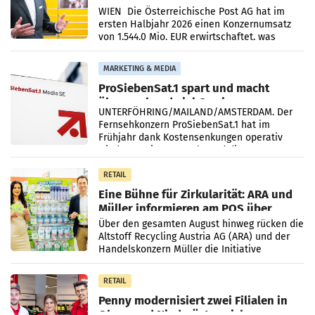
Briefgeschäft
WIEN Die Österreichische Post AG hat im
ersten Halbjahr 2026 einen Konzernumsatz
von 1.544,0 Mio. EUR erwirtschaftet, was
einem Plus von 3,8 Prozent gegenüber dem
Vergleichszeitraum
MARKETING & MEDIA
ProSiebenSat.1 spart und macht
überraschend viel Gewinn
UNTERFÖHRING/MAILAND/AMSTERDAM. Der
Fernsehkonzern ProSiebenSat.1 hat im
Frühjahr dank Kostensenkungen operativ
wieder Gewinn gemacht und die
Markterwartung deutlich übertroffen.
RETAIL
Eine Bühne für Zirkularität: ARA und
Müller informieren am POS über
Kreislauffähigkeit
Über den gesamten August hinweg rücken die
Altstoff Recycling Austria AG (ARA) und der
Handelskonzern Müller die Initiative
„Kreislauf-Helden“ in allen österreichischen
Müller-Filialen
RETAIL
Penny modernisiert zwei Filialen in
Ober- und Niederösterreich