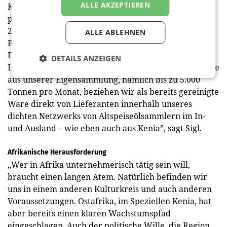
ALLE AKZEPTIEREN
Kilo Altspeisefett wird ca. ein Kilo Biodiesel. Wir
produzieren an unseren zwei Standorten rund
220.000 Tonnen Biodiesel”, so Sigl.
ALLE ABLEHNEN
Pro Monat werden mehr als 800 t UCO sowohl in
Eigen­logistik als auch mithilfe lizensierter
DETAILS ANZEIGEN
Logistikpartner gesammelt. „Ein Vielfaches der Menge
aus unserer Eigensammlung, nämlich bis zu 5.000
Tonnen pro Monat, beziehen wir als bereits gereinigte
Ware direkt von Lieferanten innerhalb unseres
dichten Netzwerks von Altspeiseölsammlern im In-
und Ausland – wie eben auch aus Kenia”, sagt Sigl.
Afrikanische Herausforderung
„Wer in Afrika unternehmerisch tätig sein will,
braucht einen langen Atem. Natürlich befinden wir
uns in einem anderen Kulturkreis und auch anderen
Voraussetzungen. Ostafrika, im Speziellen Kenia, hat
aber bereits einen klaren Wachstumspfad
eingeschlagen. Auch der politische Wille, die Region