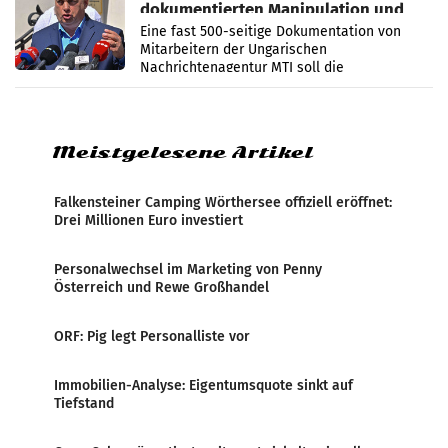
dokumentierten Manipulation und
Zensur
Eine fast 500-seitige Dokumentation von
Mitarbeitern der Ungarischen
Nachrichtenagentur MTI soll die
systematische Nachrichten-Manipulation und
Zensur bei der Agentur während der Zeit
Meistgelesene Artikel
Falkensteiner Camping Wörthersee offiziell eröffnet:
Drei Millionen Euro investiert
Personalwechsel im Marketing von Penny
Österreich und Rewe Großhandel
ORF: Pig legt Personalliste vor
Immobilien-Analyse: Eigentumsquote sinkt auf
Tiefstand