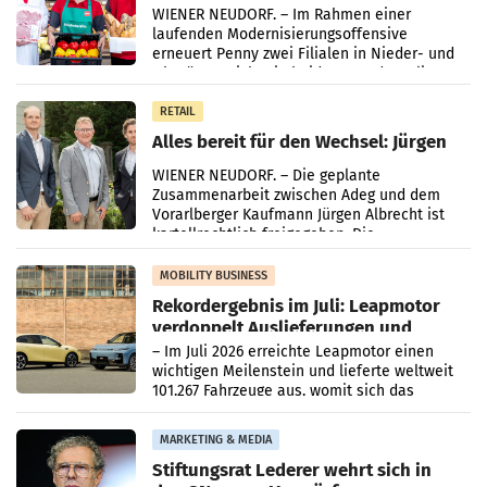
WIENER NEUDORF. – Im Rahmen einer
laufenden Modernisierungsoffensive
erneuert Penny zwei Filialen in Nieder- und
Oberösterreich. Die beiden Standorte liegen
in Haag sowie im rund
RETAIL
Alles bereit für den Wechsel: Jürgen
Albrecht setzt ab 1.1.2027 auf Adeg
WIENER NEUDORF. – Die geplante
Zusammenarbeit zwischen Adeg und dem
Vorarlberger Kaufmann Jürgen Albrecht ist
kartellrechtlich freigegeben: Die
Bundeswettbewerbsbehörde und der
Bundeskartellanwalt
MOBILITY BUSINESS
Rekordergebnis im Juli: Leapmotor
verdoppelt Auslieferungen und
überschreitet die 100.000er-Marke
– Im Juli 2026 erreichte Leapmotor einen
wichtigen Meilenstein und lieferte weltweit
101.267 Fahrzeuge aus, womit sich das
Ergebnis gegenüber Juli 2025 mehr als
verdoppelte (+102
MARKETING & MEDIA
Stiftungsrat Lederer wehrt sich in