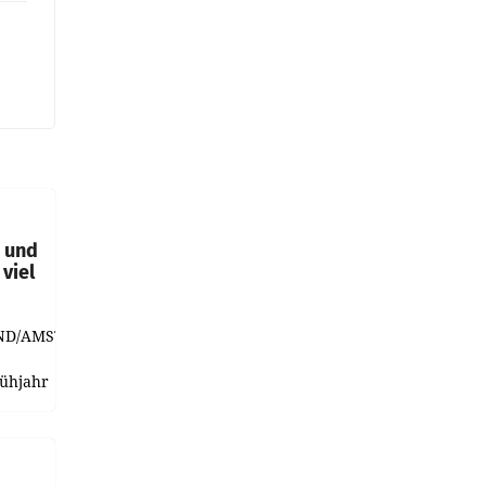
t und
viel
ND/AMSTERDAM.
rühjahr
h