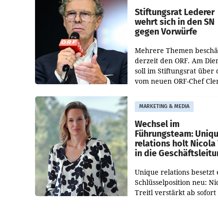
und der Bundeskartellan
Stiftungsrat Lederer
wehrt sich in den SN
gegen Vorwürfe
Mehrere Themen beschä
derzeit den ORF. Am Die
soll im Stiftungsrat über 
vom neuen ORF-Chef Cl
Pig vorgeschlagenen
Besetzungen für die
MARKETING & MEDIA
Direktionen abgestimmt
werden.
Wechsel im
Führungsteam: Uniq
relations holt Nicola 
in die Geschäftsleit
Unique relations besetzt 
Schlüsselposition neu: Ni
Treitl verstärkt ab sofort
Geschäftsleitung der Wi
PR-Agentur an der Seite 