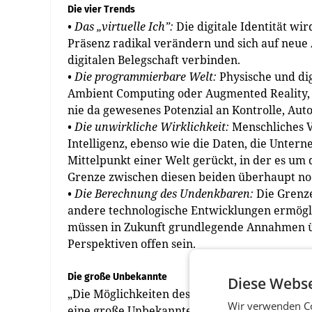
Die vier Trends
• Das „virtuelle Ich”:
Die digitale Identität wi
Präsenz radikal verändern und sich auf neu
digitalen Belegschaft verbinden.
• Die programmierbare Welt:
Physische und di
Ambient Computing oder Augmented Reality, 
nie da gewesenes Potenzial an Kontrolle, Au
• Die unwirkliche Wirklichkeit:
Menschliches V
Intelligenz, ebenso wie die Daten, die Unter
Mittelpunkt einer Welt gerückt, in der es um d
Grenze zwischen diesen beiden überhaupt noc
• Die Berechnung des Undenkbaren:
Die Grenz
andere technologische Entwicklungen ermögli
müssen in Zukunft grundlegende Annahmen ü
Perspektiven offen sein.
Die große Unbekannte
Diese Webse
„Die Möglichkeiten des Metaverse sind gerade
Wir verwenden Co
eine große Unbekannte”, betont Christian Wi