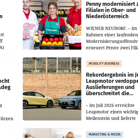
übertroffen.
Penny modernisiert 
Filialen in Ober- und
m
Niederösterreich
WIENER NEUDORF. – Im
st
Rahmen einer laufenden
ff
Modernisierungsoffensiv
A)
erneuert Penny zwei Fili
Nieder- und Oberösterre
slauf-
Die beiden Standorte lie
MOBILITY BUSINESS
Haag sowie im rund
ilialen
Rekordergebnis im Ju
echt
Leapmotor verdoppe
 Adeg
Auslieferungen und
überschreitet die
100.000er-Marke
– Im Juli 2026 erreichte
t
Leapmotor einen wichti
Meilenstein und lieferte
Jürgen
weltweit 101.267 Fahrze
ich
aus, womit sich das Erge
MARKETING & MEDIA
gegenüber Juli 2025 meh
örde