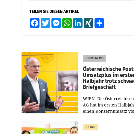
TEILEN SIE DIESEN ARTIKEL
Facebook
Twitter
Messenger
WhatsApp
LinkedIn
XING
Teilen
PRIMENEWS
Österreichische Post
Umsatzplus im erste
Halbjahr trotz schw
Briefgeschäft
WIEN Die Österreichisch
AG hat im ersten Halbja
einen Konzernumsatz vo
1.544,0 Mio. EUR
erwirtschaftet, was eine
RETAIL
von 3,8 Prozent gegenüb