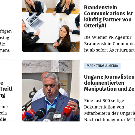
verdoppelte (+102
walt
Brandenstein
Communications ist
künftig Partner von
OtterlyAI
ftigen
Die Wiener PR-Agentur
nstag
Brandenstein Communica
die
ist ab sofort Agenturpar
emens
der KI-Monitoring- und
Optimierungsplattform
MARKETING & MEDIA
OtterlyAI. Damit baut di
Agentur ihr Leistungspor
Ungarn: Journalisten
ue
dokumentierten
Treitl
Manipulation und Ze
ung
Eine fast 500-seitige
eine
Dokumentation von
cola
Mitarbeitern der Ungari
 die
Nachrichtenagentur MTI 
ener
die systematische Nachri
von
Manipulation und Zensur