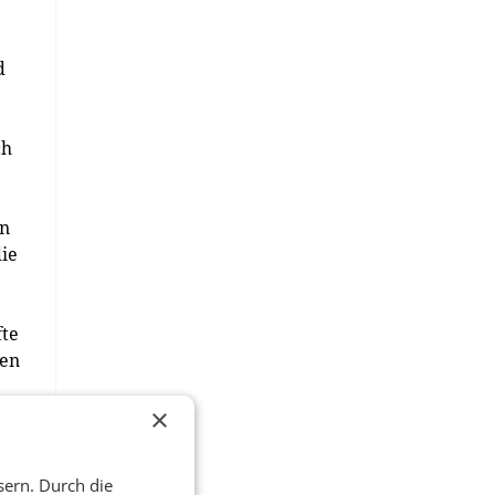
d
ch
en
die
fte
uen
×
h
sern. Durch die