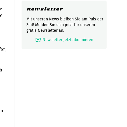
ne
newsletter
ie
Mit unseren News bleiben Sie am Puls der
Zeit! Melden Sie sich jetzt für unseren
gratis Newsletter an.
mark_email_read
Newsletter jetzt abonnieren
er,
ch
en