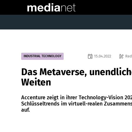
event
draw
15.04.2022
Red
INDUSTRIAL TECHNOLOGY
Das Metaverse, unendlic
Weiten
Accenture zeigt in ihrer Technology-Vision 20
Schlüsseltrends im virtuell-realen Zusammens
auf.