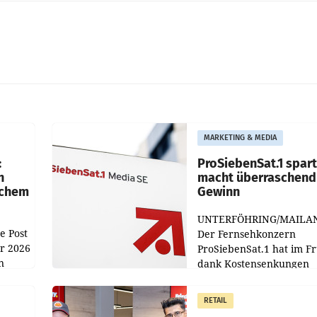
MARKETING & MEDIA
:
ProSiebenSat.1 spar
n
macht überraschend 
achem
Gewinn
UNTERFÖHRING/MAILA
e Post
Der Fernsehkonzern
hr 2026
ProSiebenSat.1 hat im F
n
dank Kostensenkungen
operativ wieder Gewinn
m Plus
gemacht und die
RETAIL
er
Markterwartung deutlic