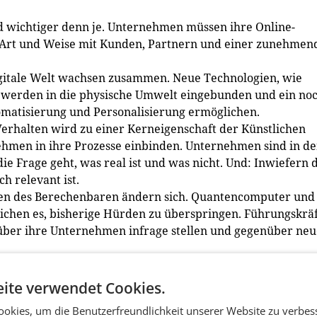
rd wichtiger denn je. Unternehmen müssen ihre Online-
e Art und Weise mit Kunden, Partnern und einer zunehmen
gitale Welt wachsen zusammen. Neue Technologien, wie
werden in die physische Umwelt eingebunden und ein no
tomatisierung und Personalisierung ermöglichen.
erhalten wird zu einer Kerneigenschaft der Künstlichen
nehmen in ihre Prozesse einbinden. Unternehmen sind in d
ie Frage geht, was real ist und was nicht. Und: Inwiefern 
h relevant ist.
en des Berechenbaren ändern sich. Quantencomputer und
chen es, bisherige Hürden zu überspringen. Führungskrä
ber ihre Unternehmen infrage stellen und gegenüber ne
ite verwendet Cookies.
zu unbegrenzt. Für viele ist das Metaverse allerdings noc
okies, um die Benutzerfreundlichkeit unserer Website zu verbes
nkelhofer. 73% der befragten Östereicherinnen und