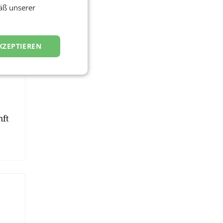
äß unserer
 So
KZEPTIEREN
n
nft