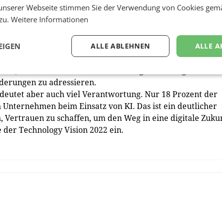
unserer Webseite stimmen Sie der Verwendung von Cookies gem
tweder gar nicht oder wissen nicht, was er bedeutet.
 zu.
Weitere Informationen
wicklungen sind groß, bei Unternehmen
und
Konsumenten.
% der Führungskräfte in Österreich überzeugt, dass das
EIGEN
ALLE ABLEHNEN
ALLE A
Unternehmen haben wird.
ten, dass Unternehmen die technologischen Möglichkeite
rderungen zu adressieren.
edeutet aber auch viel Verantwortung. Nur 18 Prozent der
Unternehmen beim Einsatz von KI. Das ist ein deutlicher
 Vertrauen zu schaffen, um den Weg in eine digitale Zuku
 der Technology Vision 2022 ein.