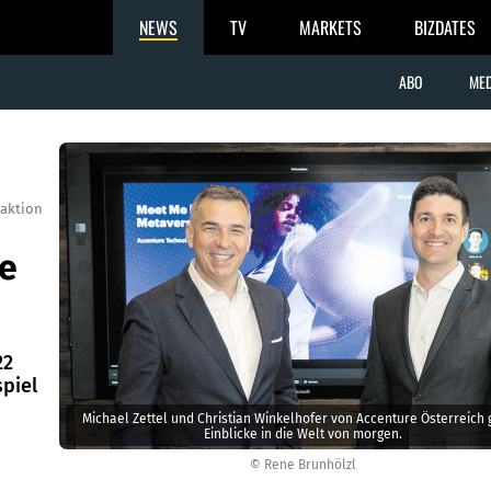
NEWS
TV
MARKETS
BIZDATES
ABO
MED
aktion
he
22
piel
Michael Zettel und Christian Winkelhofer von Accenture Österreich
Einblicke in die Welt von morgen.
© Rene Brunhölzl