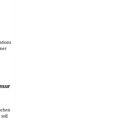
tions
tner
e
tfolio
nsur
schen
soll
chten-
 bei