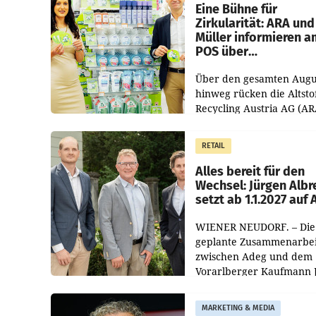
dem Vergleichszeitraum
Eine Bühne für
Zirkularität: ARA und
Müller informieren a
POS über
Kreislauffähigkeit
Über den gesamten Augu
hinweg rücken die Altsto
Recycling Austria AG (AR
und der Handelskonzern
Müller die Initiative „Krei
RETAIL
Helden“ in allen
österreichischen Müller-F
Alles bereit für den
Wechsel: Jürgen Albr
setzt ab 1.1.2027 auf
WIENER NEUDORF. – Die
geplante Zusammenarbei
zwischen Adeg und dem
Vorarlberger Kaufmann 
Albrecht ist kartellrechtl
freigegeben: Die
MARKETING & MEDIA
Bundeswettbewerbsbeh