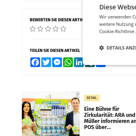
Diese Webse
Wir verwenden Co
BEWERTEN SIE DIESEN ARTIKEL
weitere Nutzung 
Cookie-Richtlinie
DETAILS ANZ
TEILEN SIE DIESEN ARTIKEL
Facebook
Twitter
Messenger
WhatsApp
LinkedIn
XING
Teilen
RETAIL
Eine Bühne für
Zirkularität: ARA und
Müller informieren a
POS über
Kreislauffähigkeit