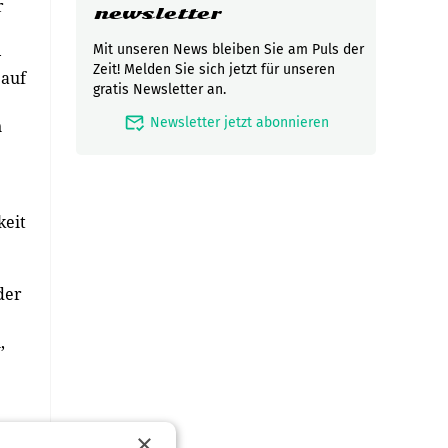
r
newsletter
Mit unseren News bleiben Sie am Puls der
–
Zeit! Melden Sie sich jetzt für unseren
 auf
gratis Newsletter an.
mark_email_read
Newsletter jetzt abonnieren
n
keit
der
,
×