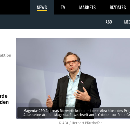
NEWS
TV
MARKETS
BIZDATES
ABO
MED
aktion
urde
 den
Magenta-CEO Andreas Bierwirth krönte mit dem Abschluss des Pro
Atlas seine Ära bei Magenta. Er wechselt am 1. Oktober zur Erste G
© APA / Herbert Pfarrhofer