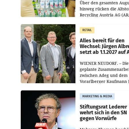
Über den gesamten Augu
hinweg rücken die Altsto
Recycling Austria AG (AR
und der Handelskonzern
Müller die Initiative „Krei
RETAIL
Helden“ in allen
österreichischen Müller-F
Alles bereit für den
Wechsel: Jürgen Albr
setzt ab 1.1.2027 auf
WIENER NEUDORF. – Die
geplante Zusammenarbei
zwischen Adeg und dem
Vorarlberger Kaufmann 
Albrecht ist kartellrechtl
freigegeben: Die
MARKETING & MEDIA
Bundeswettbewerbsbeh
und der Bundeskartellan
Stiftungsrat Lederer
wehrt sich in den SN
gegen Vorwürfe