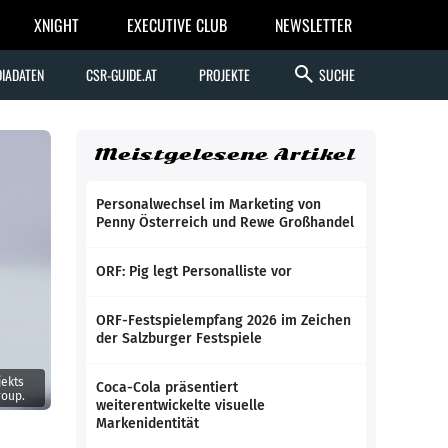
XNIGHT
EXECUTIVE CLUB
NEWSLETTER
search
IADATEN
CSR-GUIDE.AT
PROJEKTE
SUCHE
Meistgelesene Artikel
Personalwechsel im Marketing von
Penny Österreich und Rewe Großhandel
ORF: Pig legt Personalliste vor
ORF-Festspielempfang 2026 im Zeichen
der Salzburger Festspiele
jekts
Coca-Cola präsentiert
roup.
weiterentwickelte visuelle
Markenidentität