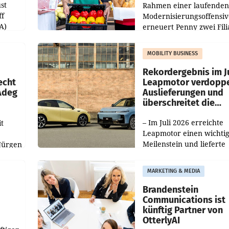
st
Rahmen einer laufenden
ff
Modernisierungsoffensiv
A)
erneuert Penny zwei Fili
Nieder- und Oberösterre
slauf-
Die beiden Standorte lie
MOBILITY BUSINESS
Haag sowie im rund
ilialen
Rekordergebnis im Ju
echt
Leapmotor verdoppe
 Adeg
Auslieferungen und
überschreitet die
100.000er-Marke
– Im Juli 2026 erreichte
t
Leapmotor einen wichti
Meilenstein und lieferte
Jürgen
weltweit 101.267 Fahrze
ich
aus, womit sich das Erge
MARKETING & MEDIA
gegenüber Juli 2025 meh
örde
verdoppelte (+102
walt
Brandenstein
Communications ist
künftig Partner von
OtterlyAI