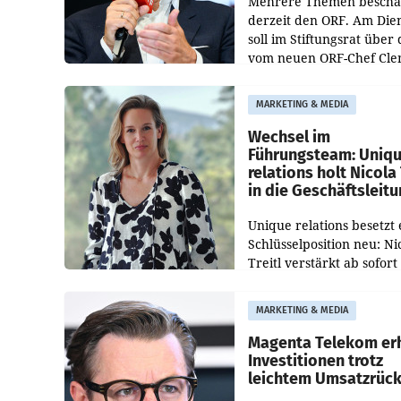
Mehrere Themen beschä
derzeit den ORF. Am Die
soll im Stiftungsrat über 
vom neuen ORF-Chef Cl
Pig vorgeschlagenen
Besetzungen für die
MARKETING & MEDIA
Direktionen abgestimmt
werden.
Wechsel im
Führungsteam: Uniq
relations holt Nicola 
in die Geschäftsleit
Unique relations besetzt 
Schlüsselposition neu: Ni
Treitl verstärkt ab sofort
Geschäftsleitung der Wi
PR-Agentur an der Seite 
MARKETING & MEDIA
Josef Kalina und Anna Ka
Mahr.
Magenta Telekom er
Investitionen trotz
leichtem Umsatzrüc