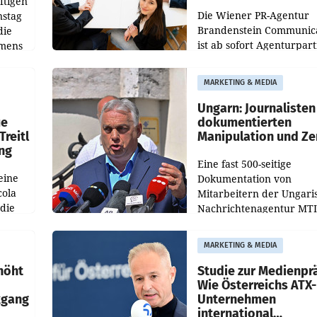
ftigen
Die Wiener PR-Agentur
nstag
Brandenstein Communica
die
ist ab sofort Agenturpar
emens
der KI-Monitoring- und
Optimierungsplattform
MARKETING & MEDIA
OtterlyAI. Damit baut di
Agentur ihr Leistungspor
Ungarn: Journalisten
ue
dokumentierten
Treitl
Manipulation und Ze
ung
Eine fast 500-seitige
eine
Dokumentation von
cola
Mitarbeitern der Ungari
 die
Nachrichtenagentur MTI 
ener
die systematische Nachri
von
Manipulation und Zensur
MARKETING & MEDIA
lina-
der Agentur während de
höht
Studie zur Medienpr
Wie Österreichs ATX-
kgang
Unternehmen
international