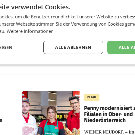
ite verwendet Cookies.
okies, um die Benutzerfreundlichkeit unserer Website zu verbes
unserer Webseite stimmen Sie der Verwendung von Cookies gem
 zu.
Weitere Informationen
EIGEN
ALLE ABLEHNEN
ALLE A
RETAIL
Penny modernisiert 
Filialen in Ober- und
m
Niederösterreich
WIENER NEUDORF. – Im