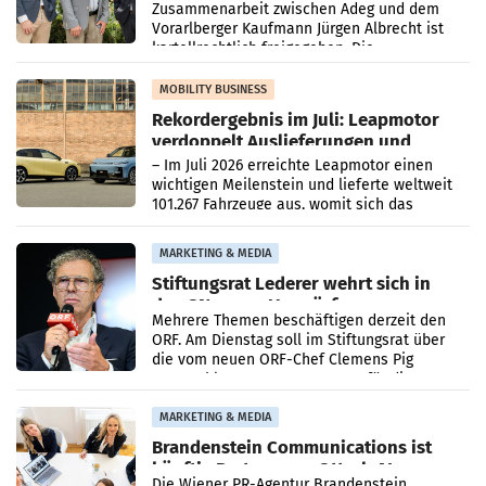
Zusammenarbeit zwischen Adeg und dem
Vorarlberger Kaufmann Jürgen Albrecht ist
kartellrechtlich freigegeben: Die
Bundeswettbewerbsbehörde und der
Bundeskartellanwalt
MOBILITY BUSINESS
Rekordergebnis im Juli: Leapmotor
verdoppelt Auslieferungen und
überschreitet die 100.000er-Marke
– Im Juli 2026 erreichte Leapmotor einen
wichtigen Meilenstein und lieferte weltweit
101.267 Fahrzeuge aus, womit sich das
Ergebnis gegenüber Juli 2025 mehr als
verdoppelte (+102
MARKETING & MEDIA
Stiftungsrat Lederer wehrt sich in
den SN gegen Vorwürfe
Mehrere Themen beschäftigen derzeit den
ORF. Am Dienstag soll im Stiftungsrat über
die vom neuen ORF-Chef Clemens Pig
vorgeschlagenen Besetzungen für die
Direktionen abgestimmt werden.
MARKETING & MEDIA
Brandenstein Communications ist
künftig Partner von OtterlyAI
Die Wiener PR-Agentur Brandenstein