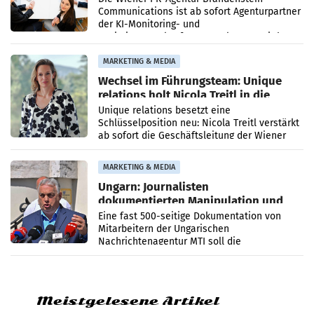
Communications ist ab sofort Agenturpartner
der KI-Monitoring- und
Optimierungsplattform OtterlyAI. Damit baut
die Agentur ihr Leistungsportfolio
MARKETING & MEDIA
Wechsel im Führungsteam: Unique
relations holt Nicola Treitl in die
Geschäftsleitung
Unique relations besetzt eine
Schlüsselposition neu: Nicola Treitl verstärkt
ab sofort die Geschäftsleitung der Wiener
PR-Agentur an der Seite von Josef Kalina und
Anna Kalina-Mahr.
MARKETING & MEDIA
Ungarn: Journalisten
dokumentierten Manipulation und
Zensur
Eine fast 500-seitige Dokumentation von
Mitarbeitern der Ungarischen
Nachrichtenagentur MTI soll die
systematische Nachrichten-Manipulation und
Zensur bei der Agentur während der Zeit
Meistgelesene Artikel