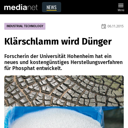
menu
NEWS
Menü
event
06.11.2015
INDUSTRIAL TECHNOLOGY
Klärschlamm wird Dünger
Forscherin der Universität Hohenheim hat ein
neues und kosten­günstiges Herstellungsverfahren
für Phosphat entwickelt.