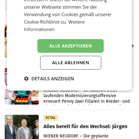
Fernsehkonzern ProSiebenSat.1 hat im
unserer Webseite stimmen Sie der
Frühjahr dank Kostensenkungen operativ
wieder Gewinn gemacht und die
Verwendung von Cookies gemäß unserer
Markterwartung deutlich übertroffen.
Cookie-Richtlinie zu.
Weitere
RETAIL
Informationen
Eine Bühne für Zirkularität: ARA und
Müller informieren am POS über
Kreislauffähigkeit
ALLE AKZEPTIEREN
Über den gesamten August hinweg rücken die
Altstoff Recycling Austria AG (ARA) und der
Handelskonzern Müller die Initiative
ALLE ABLEHNEN
„Kreislauf-Helden“ in allen österreichischen
Müller-Filialen
RETAIL
DETAILS ANZEIGEN
Penny modernisiert zwei Filialen in
Ober- und Niederösterreich
WIENER NEUDORF. – Im Rahmen einer
laufenden Modernisierungsoffensive
erneuert Penny zwei Filialen in Nieder- und
Oberösterreich. Die beiden Standorte liegen
in Haag sowie im rund
RETAIL
Alles bereit für den Wechsel: Jürgen
Albrecht setzt ab 1.1.2027 auf Adeg
WIENER NEUDORF. – Die geplante