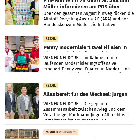
Eine Bühne für Zirkularität: ARA und
Müller informieren am POS über
Kreislauffähigkeit
Über den gesamten August hinweg rücken die
Altstoff Recycling Austria AG (ARA) und der
Handelskonzern Müller die Initiative
„Kreislauf-Helden“ in allen österreichischen
Müller-Filialen
RETAIL
Penny modernisiert zwei Filialen in
Ober- und Niederösterreich
WIENER NEUDORF. – Im Rahmen einer
laufenden Modernisierungsoffensive
erneuert Penny zwei Filialen in Nieder- und
Oberösterreich. Die beiden Standorte liegen
in Haag sowie im rund
RETAIL
Alles bereit für den Wechsel: Jürgen
Albrecht setzt ab 1.1.2027 auf Adeg
WIENER NEUDORF. – Die geplante
Zusammenarbeit zwischen Adeg und dem
Vorarlberger Kaufmann Jürgen Albrecht ist
kartellrechtlich freigegeben: Die
Bundeswettbewerbsbehörde und der
Bundeskartellanwalt
MOBILITY BUSINESS