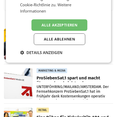
Cookie-Richtlinie zu.
Weitere
Informationen
ALLE AKZEPTIEREN
PRIMENEWS
Österreichische Post: Umsatzplus im
ALLE ABLEHNEN
ersten Halbjahr trotz schwachem
Briefgeschäft
WIEN Die Österreichische Post AG hat im
DETAILS ANZEIGEN
ersten Halbjahr 2026 einen Konzernumsatz
von 1.544,0 Mio. EUR erwirtschaftet, was
einem Plus von 3,8 Prozent gegenüber dem
Vergleichszeitraum
MARKETING & MEDIA
ProSiebenSat.1 spart und macht
überraschend viel Gewinn
UNTERFÖHRING/MAILAND/AMSTERDAM. Der
Fernsehkonzern ProSiebenSat.1 hat im
Frühjahr dank Kostensenkungen operativ
wieder Gewinn gemacht und die
Markterwartung deutlich übertroffen.
RETAIL