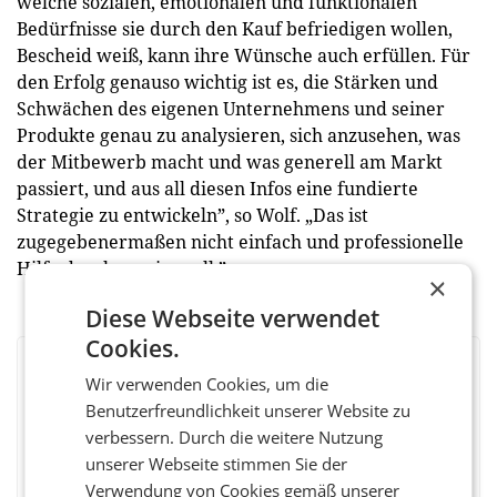
welche sozialen, emotionalen und funktionalen
Bedürfnisse sie durch den Kauf befriedigen wollen,
Bescheid weiß, kann ihre Wünsche auch erfüllen. Für
den Erfolg genauso wichtig ist es, die Stärken und
Schwächen des eigenen Unternehmens und seiner
Produkte genau zu analysieren, sich anzusehen, was
der Mitbewerb macht und was generell am Markt
passiert, und aus all diesen Infos eine fundierte
Strategie zu entwickeln”, so Wolf. „Das ist
zugegebenermaßen nicht einfach und professionelle
Hilfe durchaus sinnvoll.”
×
Diese Webseite verwendet
Cookies.
BEWERTEN SIE DIESEN ARTIKEL
Wir verwenden Cookies, um die
Benutzerfreundlichkeit unserer Website zu
verbessern. Durch die weitere Nutzung
unserer Webseite stimmen Sie der
Facebook
Twitter
Messenger
WhatsApp
LinkedIn
XING
Teilen
Verwendung von Cookies gemäß unserer