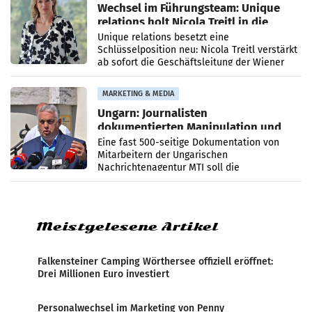
Wechsel im Führungsteam: Unique
relations holt Nicola Treitl in die
Geschäftsleitung
Unique relations besetzt eine
Schlüsselposition neu: Nicola Treitl verstärkt
ab sofort die Geschäftsleitung der Wiener
PR-Agentur an der Seite von Josef Kalina und
Anna Kalina-Mahr.
MARKETING & MEDIA
Ungarn: Journalisten
dokumentierten Manipulation und
Zensur
Eine fast 500-seitige Dokumentation von
Mitarbeitern der Ungarischen
Nachrichtenagentur MTI soll die
systematische Nachrichten-Manipulation und
Zensur bei der Agentur während der Zeit
Meistgelesene Artikel
Falkensteiner Camping Wörthersee offiziell eröffnet:
Drei Millionen Euro investiert
Personalwechsel im Marketing von Penny