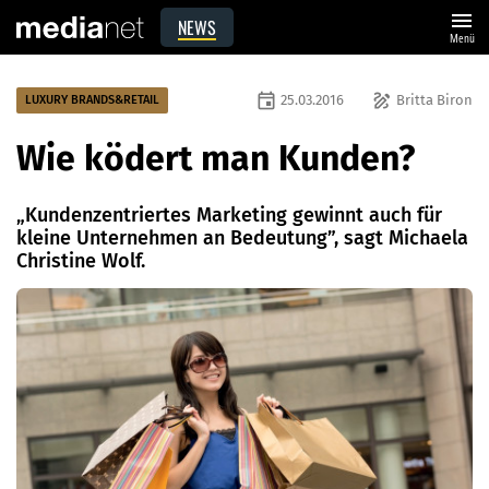
menu
NEWS
Menü
event
draw
25.03.2016
Britta Biron
LUXURY BRANDS&RETAIL
Wie ködert man Kunden?
„Kundenzentriertes Marketing gewinnt auch für
kleine Unternehmen an Bedeutung”, sagt Michaela
Christine Wolf.