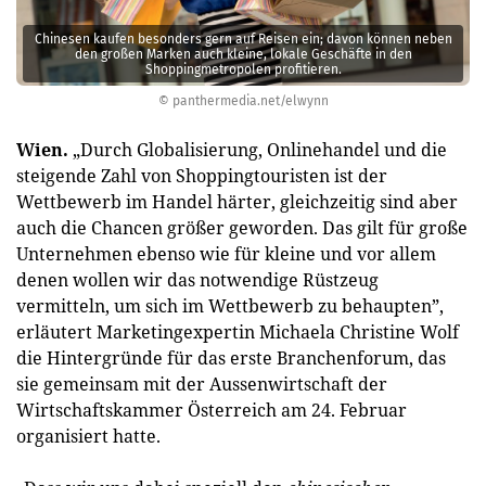
Chinesen kaufen besonders gern auf Reisen ein; davon können neben
den großen Marken auch kleine, lokale Geschäfte in den
Shoppingmetropolen profitieren.
© panthermedia.net/elwynn
Wien.
„Durch Globalisierung, Onlinehandel und die
steigende Zahl von Shoppingtouristen ist der
Wettbewerb im Handel härter, gleichzeitig sind aber
auch die Chancen größer geworden. Das gilt für große
Unternehmen ebenso wie für kleine und vor allem
denen wollen wir das notwendige Rüstzeug
vermitteln, um sich im Wettbewerb zu behaupten”,
erläutert Marketing­expertin Michaela Chris­tine Wolf
die Hintergründe für das erste Branchenforum, das
sie gemeinsam mit der Aussenwirtschaft der
Wirtschaftskammer Österreich am 24. Februar
organisiert hatte.