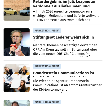
Rekordergebnis im Juli: Leapmotor
verdoppelt Auslieferungen und
überschreitet die 100.000er-Marke
– Im Juli 2026 erreichte Leapmotor einen
wichtigen Meilenstein und lieferte weltweit
101.267 Fahrzeuge aus, womit sich das
Ergebnis gegenüber Juli 2025 mehr als
verdoppelte (+102
MARKETING & MEDIA
Stiftungsrat Lederer wehrt sich in
den SN gegen Vorwürfe
Mehrere Themen beschäftigen derzeit den
ORF. Am Dienstag soll im Stiftungsrat über
die vom neuen ORF-Chef Clemens Pig
vorgeschlagenen Besetzungen für die
Direktionen abgestimmt werden.
MARKETING & MEDIA
Brandenstein Communications ist
künftig Partner von OtterlyAI
Die Wiener PR-Agentur Brandenstein
Communications ist ab sofort Agenturpartner
der KI-Monitoring- und
Optimierungsplattform OtterlyAI. Damit baut
die Agentur ihr Leistungsportfolio
MARKETING & MEDIA