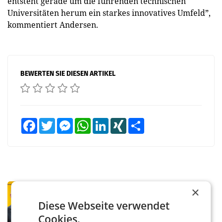
entsteht gerade um die führenden technischen
Universitäten herum ein starkes innovatives Umfeld”,
kommentiert Andersen.
BEWERTEN SIE DIESEN ARTIKEL
Facebook
Twitter
Messenger
WhatsApp
LinkedIn
XING
Teilen
PRIMENEWS
×
Österreichische Post: Umsatzplus im
Diese Webseite verwendet
ersten Halbjahr trotz schwachem
Cookies.
Briefgeschäft
WIEN Die Österreichische Post AG hat im