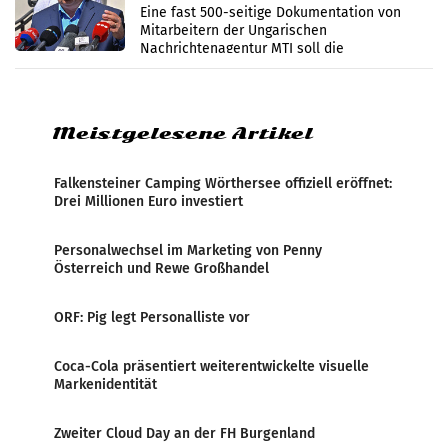
Zensur
Eine fast 500-seitige Dokumentation von
Mitarbeitern der Ungarischen
Nachrichtenagentur MTI soll die
systematische Nachrichten-Manipulation und
Zensur bei der Agentur während der Zeit
Meistgelesene Artikel
Falkensteiner Camping Wörthersee offiziell eröffnet:
Drei Millionen Euro investiert
Personalwechsel im Marketing von Penny
Österreich und Rewe Großhandel
ORF: Pig legt Personalliste vor
Coca-Cola präsentiert weiterentwickelte visuelle
Markenidentität
Zweiter Cloud Day an der FH Burgenland