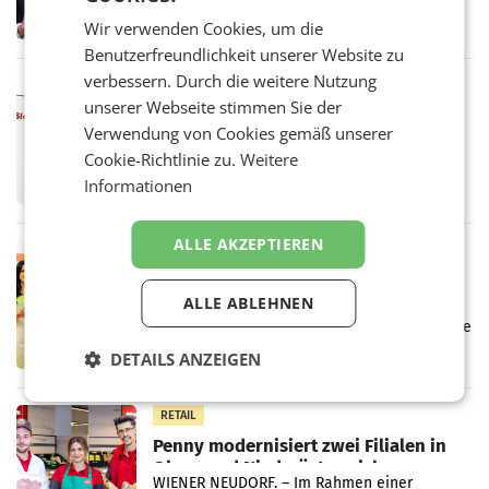
ersten Halbjahr 2026 einen Konzernumsatz
Wir verwenden Cookies, um die
von 1.544,0 Mio. EUR erwirtschaftet, was
Benutzerfreundlichkeit unserer Website zu
einem Plus von 3,8 Prozent gegenüber dem
Vergleichszeitraum
verbessern. Durch die weitere Nutzung
MARKETING & MEDIA
unserer Webseite stimmen Sie der
ProSiebenSat.1 spart und macht
Verwendung von Cookies gemäß unserer
überraschend viel Gewinn
UNTERFÖHRING/MAILAND/AMSTERDAM. Der
Cookie-Richtlinie zu.
Weitere
Fernsehkonzern ProSiebenSat.1 hat im
Informationen
Frühjahr dank Kostensenkungen operativ
wieder Gewinn gemacht und die
Markterwartung deutlich übertroffen.
ALLE AKZEPTIEREN
RETAIL
Eine Bühne für Zirkularität: ARA und
Müller informieren am POS über
ALLE ABLEHNEN
Kreislauffähigkeit
Über den gesamten August hinweg rücken die
Altstoff Recycling Austria AG (ARA) und der
DETAILS ANZEIGEN
Handelskonzern Müller die Initiative
„Kreislauf-Helden“ in allen österreichischen
Müller-Filialen
RETAIL
Penny modernisiert zwei Filialen in
Ober- und Niederösterreich
WIENER NEUDORF. – Im Rahmen einer