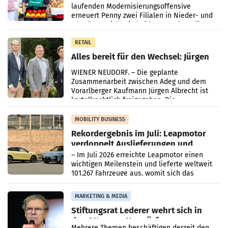
laufenden Modernisierungsoffensive
erneuert Penny zwei Filialen in Nieder- und
Oberösterreich. Die beiden Standorte liegen
in Haag sowie im rund
RETAIL
Alles bereit für den Wechsel: Jürgen
Albrecht setzt ab 1.1.2027 auf Adeg
WIENER NEUDORF. – Die geplante
Zusammenarbeit zwischen Adeg und dem
Vorarlberger Kaufmann Jürgen Albrecht ist
kartellrechtlich freigegeben: Die
Bundeswettbewerbsbehörde und der
Bundeskartellanwalt
MOBILITY BUSINESS
Rekordergebnis im Juli: Leapmotor
verdoppelt Auslieferungen und
überschreitet die 100.000er-Marke
– Im Juli 2026 erreichte Leapmotor einen
wichtigen Meilenstein und lieferte weltweit
101.267 Fahrzeuge aus, womit sich das
Ergebnis gegenüber Juli 2025 mehr als
verdoppelte (+102
MARKETING & MEDIA
Stiftungsrat Lederer wehrt sich in
den SN gegen Vorwürfe
Mehrere Themen beschäftigen derzeit den