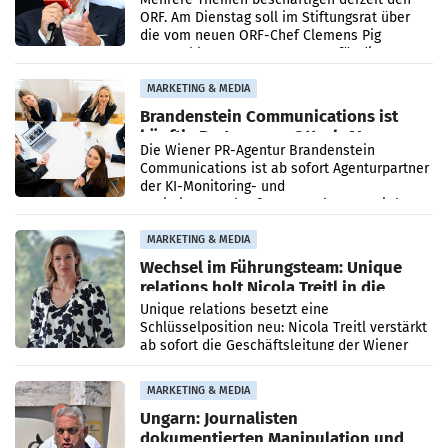
ORF. Am Dienstag soll im Stiftungsrat über
die vom neuen ORF-Chef Clemens Pig
vorgeschlagenen Besetzungen für die
Direktionen abgestimmt werden.
MARKETING & MEDIA
Brandenstein Communications ist
künftig Partner von OtterlyAI
Die Wiener PR-Agentur Brandenstein
Communications ist ab sofort Agenturpartner
der KI-Monitoring- und
Optimierungsplattform OtterlyAI. Damit baut
die Agentur ihr Leistungsportfolio
MARKETING & MEDIA
Wechsel im Führungsteam: Unique
relations holt Nicola Treitl in die
Geschäftsleitung
Unique relations besetzt eine
Schlüsselposition neu: Nicola Treitl verstärkt
ab sofort die Geschäftsleitung der Wiener
PR-Agentur an der Seite von Josef Kalina und
Anna Kalina-Mahr.
MARKETING & MEDIA
Ungarn: Journalisten
dokumentierten Manipulation und