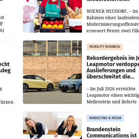
WIENER NEUDORF. – Im
st
Rahmen einer laufenden
ff
Modernisierungsoffensiv
A)
erneuert Penny zwei Fili
Nieder- und Oberösterre
slauf-
Die beiden Standorte lie
MOBILITY BUSINESS
Haag sowie im rund
ilialen
Rekordergebnis im Ju
echt
Leapmotor verdoppe
 Adeg
Auslieferungen und
überschreitet die
100.000er-Marke
– Im Juli 2026 erreichte
t
Leapmotor einen wichti
Meilenstein und lieferte
Jürgen
weltweit 101.267 Fahrze
ich
aus, womit sich das Erge
MARKETING & MEDIA
gegenüber Juli 2025 meh
örde
verdoppelte (+102
walt
Brandenstein
Communications ist