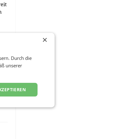
eit
n
be
×
sern. Durch die
äß unserer
KZEPTIEREN