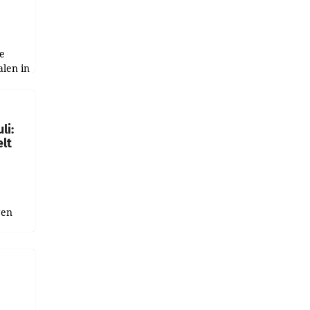
e
alen in
ich.
gen in
li:
lt
gen
uge
bnis
r als