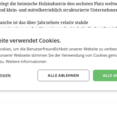
belegt die heimische Holzindustrie den sechsten Platz weltw
nd klein- und mittelbetrieblich strukturierte Unternehme
nche ist das über Jahrzehnte relativ stabile
portorientierung der überwiegend mittelständischen Betrie
ite verwendet Cookies.
o auch der Rohstoff Holz wächst, leistet die Holzindustrie
in der Region und bietet vor allem in strukturschwachen
okies, um die Benutzerfreundlichkeit unserer Website zu verbes
unserer Webseite stimmen Sie der Verwendung von Cookies gem
 zu.
Weitere Informationen
EIGEN
ALLE ABLEHNEN
ALLE A