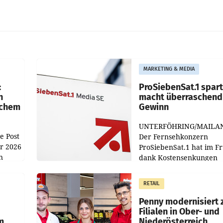
MARKETING & MEDIA
:
ProSiebenSat.1 spar
n
macht überraschend 
achem
Gewinn
UNTERFÖHRING/MAILA
e Post
Der Fernsehkonzern
hr 2026
ProSiebenSat.1 hat im F
n
dank Kostensenkungen
operativ wieder Gewinn
m Plus
gemacht und die
RETAIL
er
Markterwartung deutlic
übertroffen.
Penny modernisiert 
Filialen in Ober- und
m
Niederösterreich