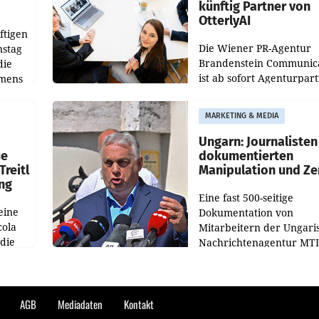
künftig Partner von
OtterlyAI
ftigen
Die Wiener PR-Agentur
nstag
Brandenstein Communica
die
ist ab sofort Agenturpar
emens
der KI-Monitoring- und
Optimierungsplattform
MARKETING & MEDIA
OtterlyAI. Damit baut di
Agentur ihr Leistungspor
Ungarn: Journalisten
ue
dokumentierten
Treitl
Manipulation und Ze
ung
Eine fast 500-seitige
eine
Dokumentation von
cola
Mitarbeitern der Ungari
 die
Nachrichtenagentur MTI 
ener
die systematische Nachri
von
Manipulation und Zensur
lina-
der Agentur während de
AGB
Mediadaten
Kontakt