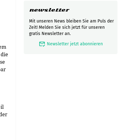
newsletter
Mit unseren News bleiben Sie am Puls der
Zeit! Melden Sie sich jetzt für unseren
gratis Newsletter an.
mark_email_read
Newsletter jetzt abonnieren
dem
 die
se
bar
il
 der