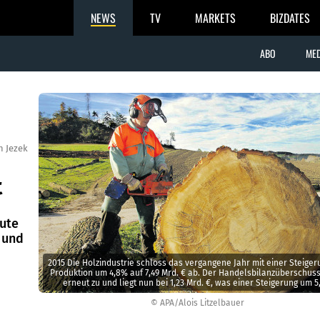
NEWS
TV
MARKETS
BIZDATES
ABO
MED
n Jezek
t
gute
 und
2015 Die Holzindus­trie schloss das vergangene Jahr mit einer Steiger
Produktion um 4,8% auf 7,49 Mrd. € ab. Der Handelsbilanzüberschu
erneut zu und liegt nun bei 1,23 Mrd. €, was einer Steigerung um 
entspricht.
© APA/Alois Litzelbauer