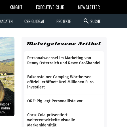
XNIGHT
EXECUTIVE CLUB
NEWSLETTER
search
IADATEN
CSR-GUIDE.AT
PROJEKTE
SUCHE
Meistgelesene Artikel
Personalwechsel im Marketing von
Penny Österreich und Rewe Großhandel
Falkensteiner Camping Wörthersee
offiziell eröffnet: Drei Millionen Euro
investiert
ORF: Pig legt Personalliste vor
ung der
ss nahm
5,6%
Coca-Cola präsentiert
weiterentwickelte visuelle
Markenidentität