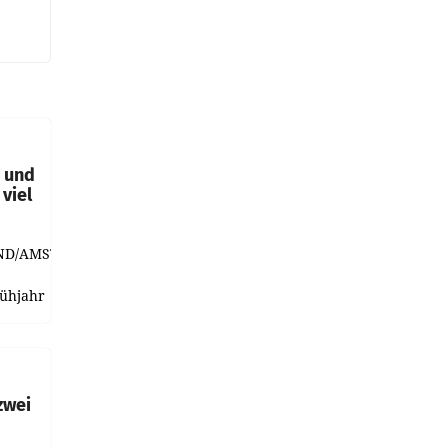
t und
viel
ND/AMSTERDAM.
rühjahr
h
zwei