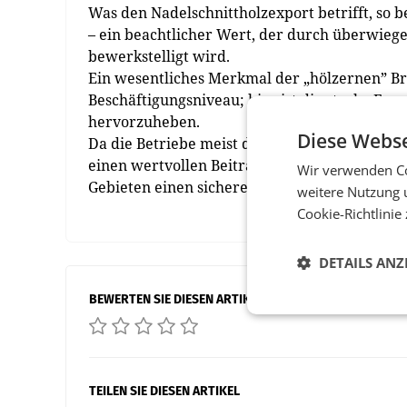
Was den Nadelschnittholz­export betrifft, so 
– ein beachtlicher Wert, der durch überwiege
bewerkstelligt wird.
Ein wesentliches Merkmal der „hölzernen” Bra
Beschäftigungsniveau; hier ist die starke Ex
hervorzuheben.
Diese Webse
Da die Betriebe meist dort angesiedelt sind, w
einen wertvollen Beitrag zur Wertschöpfung 
Wir verwenden Co
Gebieten einen sicheren Arbeitsplatz.
weitere Nutzung 
Cookie-Richtlinie
DETAILS ANZ
BEWERTEN SIE DIESEN ARTIKEL
TEILEN SIE DIESEN ARTIKEL