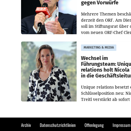
gegen Vorwürfe
Mehrere Themen beschä
derzeit den ORF. Am Die
soll im Stiftungsrat über 
vom neuen ORF-Chef Cl
Pig vorgeschlagenen
Besetzungen für die
MARKETING & MEDIA
Direktionen abgestimmt
werden.
Wechsel im
Führungsteam: Uniq
relations holt Nicola 
in die Geschäftsleit
Unique relations besetzt 
Schlüsselposition neu: Ni
Treitl verstärkt ab sofort
Geschäftsleitung der Wi
PR-Agentur an der Seite 
Josef Kalina und Anna Ka
Mahr.
Archiv
Datenschutzrichtlinien
Offenlegung
Impressum