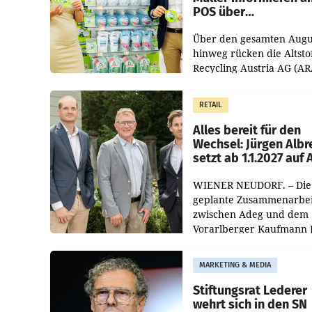
POS über
Kreislauffähigkeit
Über den gesamten Augu
hinweg rücken die Altsto
Recycling Austria AG (AR
und der Handelskonzern
Müller die Initiative „Krei
RETAIL
Helden“ in allen
österreichischen Müller-F
Alles bereit für den
Wechsel: Jürgen Albr
setzt ab 1.1.2027 auf
WIENER NEUDORF. – Die
geplante Zusammenarbei
zwischen Adeg und dem
Vorarlberger Kaufmann 
Albrecht ist kartellrechtl
freigegeben: Die
MARKETING & MEDIA
Bundeswettbewerbsbeh
und der Bundeskartellan
Stiftungsrat Lederer
wehrt sich in den SN