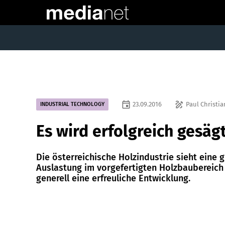
event
draw
23.09.2016
Paul Christia
INDUSTRIAL TECHNOLOGY
Es wird erfolgreich gesäg
Die österreichische Holzindustrie sieht eine 
Auslastung im vorgefertigten Holzbaubereich
generell eine erfreuliche Entwicklung.