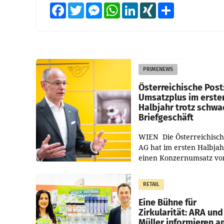
Facebook
Twitter
Messenger
WhatsApp
LinkedIn
XING
Teilen
PRIMENEWS
Österreichische Post
Umsatzplus im erste
Halbjahr trotz schw
Briefgeschäft
WIEN Die Österreichisch
AG hat im ersten Halbja
einen Konzernumsatz vo
1.544,0 Mio. EUR
erwirtschaftet, was eine
RETAIL
von 3,8 Prozent gegenüb
dem Vergleichszeitraum
Eine Bühne für
Zirkularität: ARA und
Müller informieren a