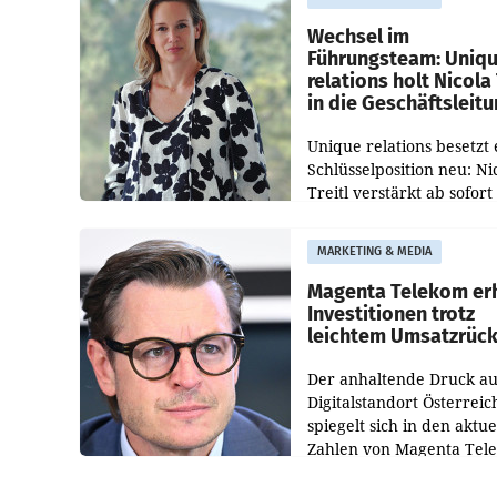
Direktionen abgestimmt
werden.
Wechsel im
Führungsteam: Uniq
relations holt Nicola 
in die Geschäftsleit
Unique relations besetzt 
Schlüsselposition neu: Ni
Treitl verstärkt ab sofort
Geschäftsleitung der Wi
PR-Agentur an der Seite 
MARKETING & MEDIA
Josef Kalina und Anna Ka
Mahr.
Magenta Telekom er
Investitionen trotz
leichtem Umsatzrüc
Der anhaltende Druck au
Digitalstandort Österreic
spiegelt sich in den aktue
Zahlen von Magenta Tel
wider. In den ersten sec
Monaten des laufenden J