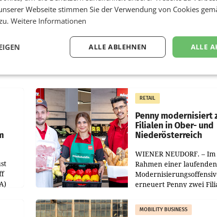
unserer Webseite stimmen Sie der Verwendung von Cookies gem
 zu.
Weitere Informationen
EIGEN
ALLE ABLEHNEN
ALLE A
RETAIL
Penny modernisiert 
Filialen in Ober- und
m
Niederösterreich
WIENER NEUDORF. – Im
st
Rahmen einer laufenden
ff
Modernisierungsoffensiv
A)
erneuert Penny zwei Fili
Nieder- und Oberösterre
slauf-
Die beiden Standorte lie
MOBILITY BUSINESS
Haag sowie im rund