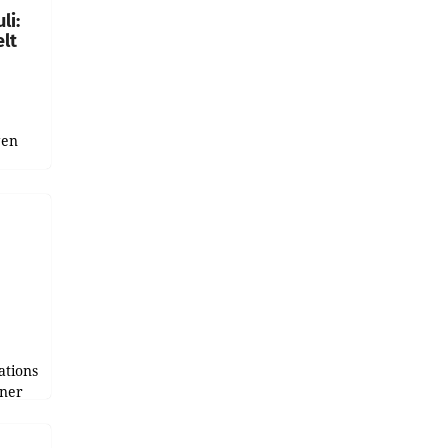
li:
lt
gen
uge
bnis
r als
tions
tner