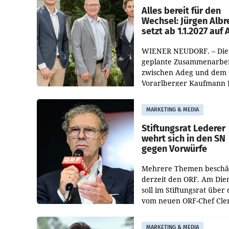
österreichischen Müller-F
Alles bereit für den
Wechsel: Jürgen Albr
setzt ab 1.1.2027 auf
WIENER NEUDORF. – Die
geplante Zusammenarbei
zwischen Adeg und dem
Vorarlberger Kaufmann 
Albrecht ist kartellrechtl
freigegeben: Die
MARKETING & MEDIA
Bundeswettbewerbsbeh
und der Bundeskartellan
Stiftungsrat Lederer
wehrt sich in den SN
gegen Vorwürfe
Mehrere Themen beschä
derzeit den ORF. Am Die
soll im Stiftungsrat über 
vom neuen ORF-Chef Cl
Pig vorgeschlagenen
Besetzungen für die
MARKETING & MEDIA