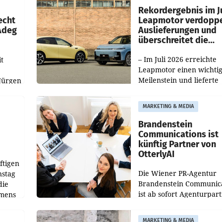
ilialen
Rekordergebnis im Ju
echt
Leapmotor verdoppe
 Adeg
Auslieferungen und
überschreitet die
100.000er-Marke
– Im Juli 2026 erreichte
t
Leapmotor einen wichti
Meilenstein und lieferte
Jürgen
weltweit 101.267 Fahrze
ich
aus, womit sich das Erge
MARKETING & MEDIA
gegenüber Juli 2025 meh
örde
verdoppelte (+102
walt
Brandenstein
Communications ist
künftig Partner von
OtterlyAI
ftigen
Die Wiener PR-Agentur
nstag
Brandenstein Communica
die
ist ab sofort Agenturpar
emens
der KI-Monitoring- und
Optimierungsplattform
MARKETING & MEDIA