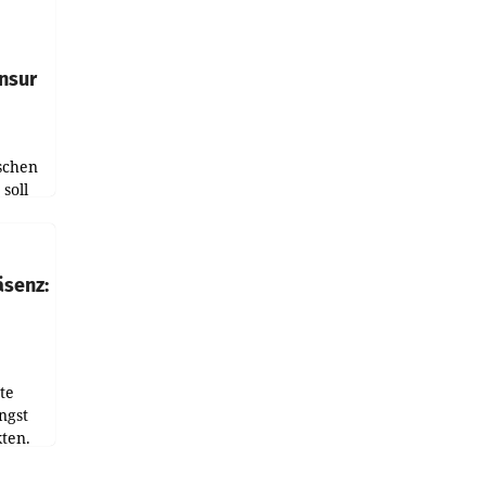
e
tfolio
nsur
schen
soll
chten-
 bei
r Zeit
äsenz:
den
te
ngst
ten.