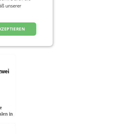
äß unserer
KZEPTIEREN
zwei
e
alen in
ich.
gen in