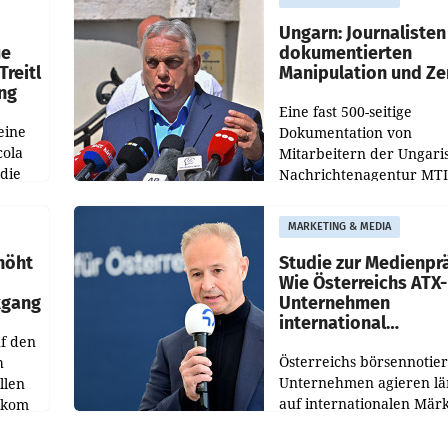
OtterlyAI. Damit baut di
Agentur ihr Leistungspor
Ungarn: Journalisten
ue
dokumentierten
Treitl
Manipulation und Ze
ung
Eine fast 500-seitige
eine
Dokumentation von
cola
Mitarbeitern der Ungari
 die
Nachrichtenagentur MTI 
ener
die systematische Nachri
von
Manipulation und Zensur
MARKETING & MEDIA
lina-
der Agentur während de
höht
Studie zur Medienpr
Wie Österreichs ATX-
kgang
Unternehmen
international
f den
wahrgenommen wer
Österreichs börsennotier
h
Unternehmen agieren lä
llen
auf internationalen Märk
ekom
Eine neue internationale
hs
Medienresonanzanalyse
ahres