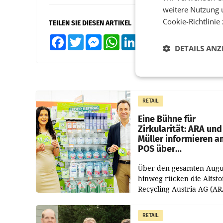
weitere Nutzung 
Cookie-Richtlinie
TEILEN SIE DIESEN ARTIKEL
Facebook
Twitter
Messenger
WhatsApp
LinkedIn
XING
Teilen
DETAILS ANZ
RETAIL
Eine Bühne für
Zirkularität: ARA und
Müller informieren a
POS über
Kreislauffähigkeit
Über den gesamten Augu
hinweg rücken die Altsto
Recycling Austria AG (AR
und der Handelskonzern
Müller die Initiative „Krei
RETAIL
Helden“ in allen