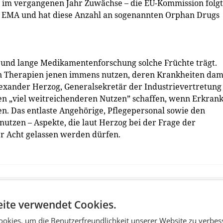
s im vergangenen Jahr Zuwächse – die EU-Kommission folg
r EMA und hat diese Anzahl an sogenannten Orphan Drugs
he und lange Medikamentenforschung solche Früchte trägt.
en Therapien jenen immens nutzen, deren Krankheiten dam
xander Herzog, Generalsekretär der Industrievertretung
n „viel weitreichenderen Nutzen” schaffen, wenn Erkrank
n. Das entlaste Angehörige, Pflegepersonal sowie den
utzen – Aspekte, die laut Herzog bei der Frage der
r Acht gelassen werden dürfen.
ite verwendet Cookies.
okies, um die Benutzerfreundlichkeit unserer Website zu verbes