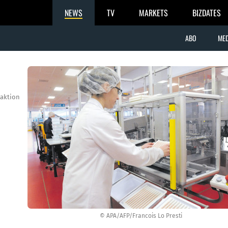
NEWS
TV
MARKETS
BIZDATES
ABO
MED
aktion
© APA/AFP/Francois Lo Presti